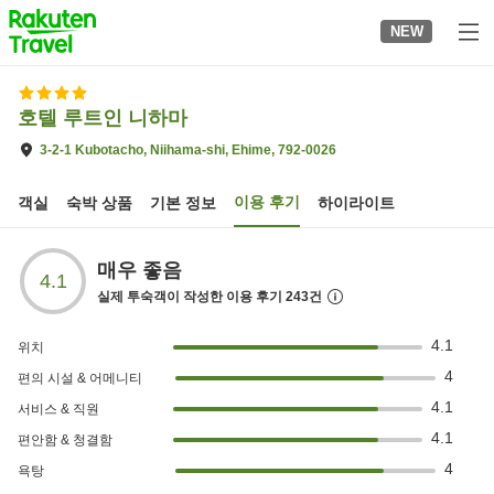
to
NEW
top
page
호텔 루트인 니하마
3-2-1 Kubotacho, Niihama-shi, Ehime, 792-0026
이용 후기
객실
숙박 상품
기본 정보
하이라이트
매우 좋음
4.1
실제 투숙객이 작성한 이용 후기
243
건
4.1
위치
4
편의 시설 & 어메니티
4.1
서비스 & 직원
4.1
편안함 & 청결함
4
욕탕