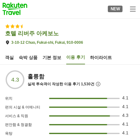
to
NEW
top
page
호텔 리버주 아케보노
3-10-12 Chuo, Fukui-shi, Fukui, 910-0006
이용 후기
객실
숙박 상품
기본 정보
하이라이트
훌륭함
4.3
실제 투숙객이 작성한 이용 후기
1,530
건
4.1
위치
4.1
편의 시설 & 어메니티
4.3
서비스 & 직원
4.1
편안함 & 청결함
4.1
욕탕