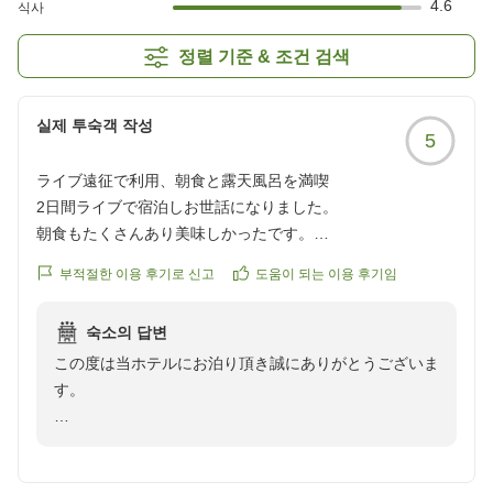
4.6
식사
정렬 기준 & 조건 검색
실제 투숙객 작성
5
ライブ遠征で利用、朝食と露天風呂を満喫
2日間ライブで宿泊しお世話になりました。
朝食もたくさんあり美味しかったです。
露天風呂も気持ちよく入れました!
부적절한 이용 후기로 신고
도움이 되는 이용 후기임
初めての福井楽しく過ごせました。
숙소의 답변
クチコミの詳細はこちらから
この度は当ホテルにお泊り頂き誠にありがとうございま
https://review.travel.rakuten.co.jp/hotel/voice/168?
す。
reviewId=33123478448573
2日間のライブでのご滞在中に、私ども自慢の朝食バイ
キング「お幸ざい」や最上階の大浴場をお楽しみいただ