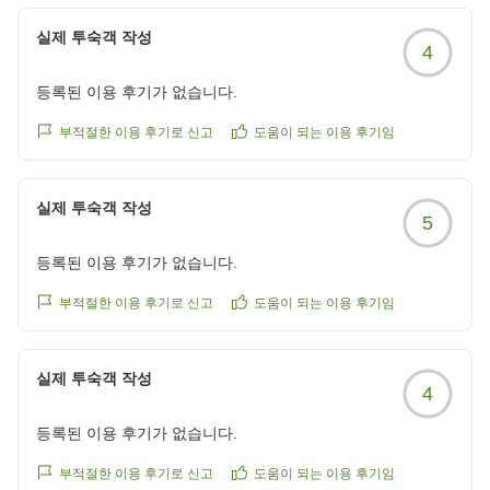
き、初めての福井旅行が楽しい思い出となりましたよう
で大変嬉しく存じます。
실제 투숙객 작성
4
これからもお越しいただく皆様に我が家のようにほっこ
りとお寛ぎいただける温かいおもてなしと心地よい空間
등록된 이용 후기가 없습니다.
づくりに努めてまいります。また福井にお越しの際は、
ぜひ当ホテルへお帰りくださいませ。お客様のまたのお
부적절한 이용 후기로 신고
도움이 되는 이용 후기임
越しを心よりお待ち申し上げております。
실제 투숙객 작성
5
등록된 이용 후기가 없습니다.
부적절한 이용 후기로 신고
도움이 되는 이용 후기임
실제 투숙객 작성
4
등록된 이용 후기가 없습니다.
부적절한 이용 후기로 신고
도움이 되는 이용 후기임