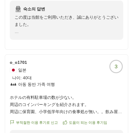
づくりのお手伝いができましたことを光栄に存じます。
機会があれば次回も是非利用したいと思います。
숙소의 답변
他の画像やクチコミの詳細はこちらから
これからも、お客様一人ひとりのご要望にできる限り寄
この度は当館をご利用いただき、誠にありがとうござい
https://review.travel.rakuten.co.jp/hotel/voice/168?
り添い、心に残るご滞在をご提供できるよう努めてまい
ました。
reviewId=33123478327836
ります。
初めてのご宿泊に恐竜ルームプランをお選びいただき、
この度は温かいご投稿をありがとうございました。また
重ねて御礼申し上げます。
福井へお越しの際には、ご家族皆様でぜひ当館をご利用
くださいませ。スタッフ一同、心よりお待ちしておりま
恐竜ルームやプレゼントをお子様にお喜びいただけたと
o_o1701
す。
3
のこと、スタッフ一同大変嬉しく拝読いたしました。ご
일본
家族皆様の思い出づくりのお手伝いができましたことを
나이:
40대
アケボノおもてなし隊 島田
光栄に存じます。
아동 동반 가족 여행
また、福井駅までのアクセスや駅前の恐竜展示もお楽し
ホテルの有料駐車場の数が少ない。
みいただき、ご滞在にご満足いただけたご様子で何より
周辺のコインパーキングを紹介されます。
でございます。恐竜王国・福井ならではの魅力を満喫し
周辺に保育園、小学低学年向けの食事処が無い。。飲み屋が
ていただけたのであれば幸いです。
多く駐車場が埋まりやすいとの事。
부적절한 이용 후기로 신고
도움이 되는 이용 후기임
クチコミの詳細はこちらから
「次回も是非利用したい」とのお言葉は、私どもにとっ