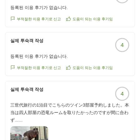
変ご不便をおかけし誠に申し訳ございませんでした。小
した。
등록된 이용 후기가 없습니다.
さなお子様をお連れの中で脱衣所も混み合いご心配をお
かけしましたこと深くお詫び申し上げます。また客室内
부적절한 이용 후기로 신고
도움이 되는 이용 후기임
クチコミの詳細はこちらから
での寝かしつけの際の照明調整につきまして貴重なご意
https://review.travel.rakuten.co.jp/hotel/voice/168?
見をいただき感謝申し上げます。
reviewId=33123478368655
실제 투숙객 작성
4
当館では、今秋11月より最上階大浴場の大規模なリニ
등록된 이용 후기가 없습니다.
ューアル工事を予定しております。サウナの拡張や水風
呂の新設など、より広々と快適に癒やしの時間をお過ご
부적절한 이용 후기로 신고
도움이 되는 이용 후기임
しいただける空間へと生まれ変わる計画でございます。
照明の件も含め皆様がより心地よく過ごせる環境づくり
に努めてまいります。
실제 투숙객 작성
4
次回福井にお越しの際にもぜひ当ホテルへお帰りいただ
三世代旅行の1泊目でこちらのツイン3部屋予約しました。本
き、さらに新しく進化した大浴場と変わらぬ美味しい朝
当は四人部屋の恐竜ルームを取りたかったのですが間に合わ
食をお楽しみください。お客様のまたのお越しをスタッ
ず...
フ一同心よりお待ち申し上げております。
メールにて3部屋を近くにしてほしいことと、恐竜ルームの
キャンセル待ちで予約が変わるかもしれない旨をお伝えした
アケボノおもてなし隊 奥田