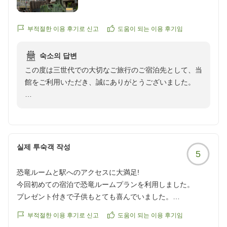
ところ、1つの部屋を追加料金で恐竜たくさんの恐竜ルーム
にカスタム?してもらえました。
しかもお土産付き...下の子はたいそう喜び恐竜に囲まれてめ
부적절한 이용 후기로 신고
도움이 되는 이용 후기임
いいっぱい遊んでました!
福井駅も徒歩圏内でモニュメントを見に行き夕飯も駅近で食
숙소의 답변
べて帰ってこれる距離でした。
この度は三世代での大切なご旅行のご宿泊先として、当
ありがとうございました!
館をご利用いただき、誠にありがとうございました。
クチコミの詳細はこちらから
https://review.travel.rakuten.co.jp/hotel/voice/168?
ご予約時には恐竜ルームをご希望とのことでしたが、ご
reviewId=33123478328342
希望のお部屋をご用意できず申し訳ございませんでし
た。そのような中でも、ご相談をいただき、お部屋を恐
竜仕様に変更させていただいたことで、お子様にお喜び
실제 투숙객 작성
5
いただけたご様子を大変嬉しく拝読いたしました。恐竜
たちに囲まれて楽しそうに遊ばれたとのお話は、スタッ
恐竜ルームと駅へのアクセスに大満足!
フ一同にとって何よりの励みでございます。
今回初めての宿泊で恐竜ルームプランを利用しました。
プレゼント付きで子供もとても喜んでいました。
また、お土産や福井駅周辺の恐竜モニュメント、駅前で
福井駅まで徒歩15分ほどで行けるので、駅の恐竜の展示も楽
のお食事などもお楽しみいただき、ご家族皆様の思い出
부적절한 이용 후기로 신고
도움이 되는 이용 후기임
しむことができ、とても満足のいく宿泊となりました。