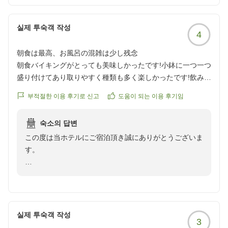
실제 투숙객 작성
4
朝食は最高、お風呂の混雑は少し残念
朝食バイキングがとっても美味しかったです!小鉢に一つ一つ
盛り付けてあり取りやすく種類も多く楽しかったです!飲み物
の種類も多く、紫蘇ジュースがスッキリとした味わいで美味
부적절한 이용 후기로 신고
도움이 되는 이용 후기임
しかったです!ご飯のお供が多く、旦那は4回も取りに行って
いました!
숙소의 답변
従業員の方も心地の良い接客で、お部屋も綺麗でとても良か
この度は当ホテルにご宿泊頂き誠にありがとうございま
ったです。こどもが小さいので寝かしつけの際に絵本を読む
す。
ので、スタンドか、お部屋の電気を調整できたら嬉しかった
です。
ご滞在中は朝食バイキングやスタッフの接客、客室の清
お風呂がちょうど女性風呂は小浴場だったので、とても狭
潔感につきまして温かいお言葉を頂戴し大変嬉しく存じ
く、洗い場で待たなくてはいけなかったのが困りました。脱
ます。当ホテル自慢の朝食「お幸ざい」をお気に召して
衣所もとても混雑し、子連れの人の多くは髪は乾かさずお部
頂けたようで何よりでございます。
屋に戻られてたので、風邪をひきそうだなぁと心配でした。
실제 투숙객 작성
3
その一方で、浴場の混雑やお部屋の照明におきまして大
それ以外はとても快適に過ごせました。ありがとうございま