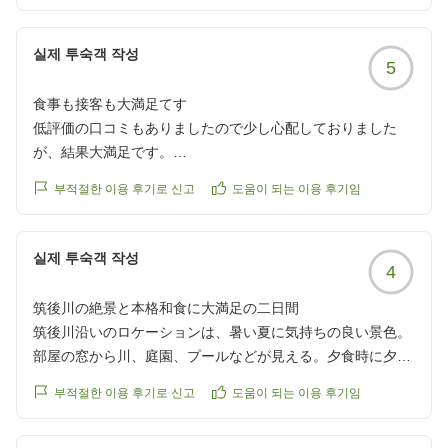
실제 투숙객 작성
5
食事も接客も大満足てす
低評価の口コミもありましたので少し心配しておりました
が、結果大満足です。
食事も美味しいし、浴場もひろい。お部屋の清掃も行き届い
부적절한 이용 후기로 신고
도움이 되는 이용 후기임
ていました。
何よりスタッフさんのホスピタリティーが素晴らしいです。
外国の方が多かったのですが、皆さん日本語お上手で、愛想
실제 투숙객 작성
4
よく接してくださいました。
筑後川の絶景と本格和食に大満足の二日間
唯一残念だったのが、お部屋の浴室のお湯が、目一杯熱い方
筑後川沿いのロケーションは、暑い夏に気持ちの良い景色。
に回しても出ないこと。朝シャワーを浴びようとして困りま
部屋の窓から川、庭園、プールなどが見える。夕食時に夕陽
した。夏なのでまだよかったのですが。設定温度を変えるパ
が沈むのが見えて、思わずカメラを向けてパチリ。
ネルもないので、調整もできず。そこだけです。
부적절한 이용 후기로 신고
도움이 되는 이용 후기임
食事も申し分なく、全て出汁のきいた本格派の和食。どれも
また泊まりたいお宿です。
美味しく、また朝食のブュッフェも食べてみたいものが多す