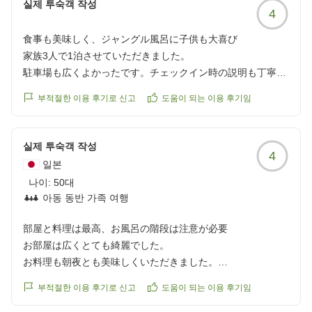
실제 투숙객 작성
4
食事も美味しく、ジャングル風呂に子供も大喜び
家族3人で1泊させていただきました。
駐車場も広くよかったです。チェックイン時の説明も丁寧で
分かりやすかったです。
부적절한 이용 후기로 신고
도움이 되는 이용 후기임
部屋は古さはありますが清潔でした。
お風呂は調べてませんでしたが、宿泊日が男湯がジャングル
風呂で子供は何回か入りに行っていました。
실제 투숙객 작성
4
部屋からプールが見え、早朝に掃除・水を溜めておられたの
일본
で感心しました。
나이:
50대
ご飯は夜も朝もとても美味しく満足度が高いものでした。
아동 동반 가족 여행
また違う季節にも行きたいと思います(^^)/
部屋と料理は最高、お風呂の階段は注意が必要
他の画像やクチコミの詳細はこちらから
お部屋は広くとても綺麗でした。
https://review.travel.rakuten.co.jp/hotel/voice/37876?
お料理も朝夜とも美味しくいただきました。
reviewId=33123478247694
スタッフの方もとても感じがよかったです。
부적절한 이용 후기로 신고
도움이 되는 이용 후기임
お風呂に階段があり、滑るのではないかと恐る恐る歩きまし