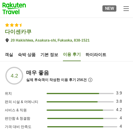
to
NEW
top
page
다이센카쿠
20 Hakishiwa, Asakura-shi, Fukuoka, 838-1521
이용 후기
객실
숙박 상품
기본 정보
하이라이트
매우 좋음
4.2
실제 투숙객이 작성한 이용 후기
256
건
3.9
위치
3.8
편의 시설 & 어메니티
4.2
서비스 & 직원
4
편안함 & 청결함
4
가격 대비 만족도