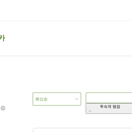
카
최신순
투숙객 평점
8