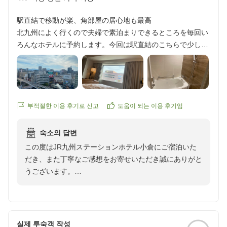
これからも快適なご滞在をご提供できますよう、サービ
スの向上に努めてまいります。
駅直結で移動が楽、角部屋の居心地も最高
またお迎えできます日を、スタッフ一同心よりお待ち申
北九州によく行くので夫婦で素泊まりできるところを毎回い
し上げております。
ろんなホテルに予約します。今回は駅直結のこちらで少し贅
宿泊支配人
沢に角部屋のプランにしてみました。本当に移動が楽で(笑)
駅ビルの飲食店はフロントすぐ下の階だし、商店街も歩いて
すぐ散策できて、またすぐ戻りやすいのが駅ビルホテルの良
いとこですね。車の駐車は一泊1500円となりますが、再出庫
する時はフロントでまた手続きするので気軽に声かけてくだ
부적절한 이용 후기로 신고
도움이 되는 이용 후기임
さいとまで言ってくださり、細かい気遣いも伝わる素敵なホ
テルでした。バスルームも普通に入浴できちゃうバスタブ
숙소의 답변
で、部屋で居心地良過ぎて時間が過ぎてしまうくらいです。
この度はJR九州ステーションホテル小倉にご宿泊いた
眺めも良く良い気分転換になりました。
だき、また丁寧なご感想をお寄せいただき誠にありがと
今度は併設のお店の食事が美味しそうだったのでそこにも行
うございます。
ってみたいです。とりあえずホテルから少し近所を散策して
快適にお過ごしいただけたご様子を大変嬉しく拝読いた
わかりやすいところへ戻りたい、車もホテルの側に停めたい
しました。
という場合には本当にオススメです。モノレール目指せばと
駅直結の利便性に加え、周辺施設・散策もお楽しみいた
りあえず帰って来れるホテルなので良いと思います。
だけたとのこと、何よりでございます。
실제 투숙객 작성