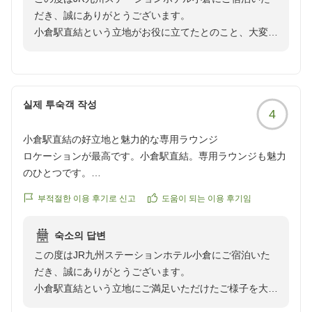
reviewId=33123478398209
だき、誠にありがとうございます。
小倉駅直結という立地がお役に立てたとのこと、大変嬉
しく拝読いたしました。
朝食では、目の前で仕上げるライブキッチンのオムレツ
をはじめ、新鮮な野菜を取り揃えたサラダバーなど、多
彩なメニューをご用意しております。
실제 투숙객 작성
4
一日の始まりを心地よくお迎えいただけるよう、ご提供
しておりますので、次回お越しの際にはぜひお楽しみい
小倉駅直結の好立地と魅力的な専用ラウンジ
ただけましたら幸いでございます。
ロケーションが最高です。小倉駅直結。専用ラウンジも魅力
これからも快適なご滞在をご提供できますよう、サービ
のひとつです。
スの向上に努めてまいります。
クチコミの詳細はこちらから
またお迎えできます日を、スタッフ一同心よりお待ち申
부적절한 이용 후기로 신고
도움이 되는 이용 후기임
https://review.travel.rakuten.co.jp/hotel/voice/974?
し上げております。
reviewId=33123478354554
宿泊支配人
숙소의 답변
この度はJR九州ステーションホテル小倉にご宿泊いた
だき、誠にありがとうございます。
小倉駅直結という立地にご満足いただけたご様子を大変
嬉しく拝読いたしました。