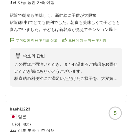
아동 동반 가족 여행
駅近で朝食も美味しく、新幹線に子供が大興奮
駅近(駅中)でとても便利でした。朝食も美味しくて子どもも
喜んでいました。子どもは新幹線が見えてテンション爆上が
りでした。
부적절한 이용 후기로 신고
도움이 되는 이용 후기임
クチコミの詳細はこちらから
https://review.travel.rakuten.co.jp/hotel/voice/974?
숙소의 답변
reviewId=33123478319987
この度はご宿泊いただき、また心温まるご感想をお寄せ
いただき誠にありがとうございます。
駅直結の利便性にご満足いただけたご様子を、大変嬉し
く拝読いたしました。また、ご朝食につきましてもお子
さまを含めご家族皆さまでお楽しみいただけたとのこ
と、何よりでございます。
お子さまが新幹線をご覧になってお喜びいただけたと伺
hashi1223
5
い、私どもも大変嬉しく存じます。
일본
当ホテルならではの眺望が、ご家族の思い出のひとつと
나이:
40대
なっておりましたら幸いでございます。
아동 동반 가족 여행