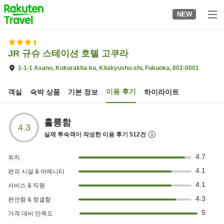
to
NEW
top
page
JR 규슈 스테이션 호텔 고쿠라
1-1-1 Asano, Kokurakita-ku, Kitakyushu-shi, Fukuoka, 802-0001
이용 후기
객실
숙박 상품
기본 정보
하이라이트
훌륭함
4.3
실제 투숙객이 작성한 이용 후기
512
건
4.7
위치
4.1
편의 시설 & 어메니티
4.1
서비스 & 직원
4.3
편안함 & 청결함
5
가격 대비 만족도