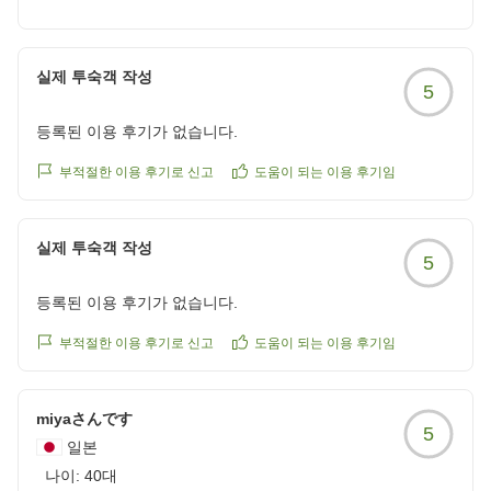
また、ラウンジ「ドゥ・ラ・ガール」につきましてもお
褒めのお言葉をいただき、心より御礼申し上げます。
お客さまにゆったりとしたひとときをお過ごしいただけ
실제 투숙객 작성
5
るよう、上質で心地よい空間づくりに努めておりますの
で、その魅力を感じていただけたことを大変光栄に存じ
등록된 이용 후기가 없습니다.
ます。
これからも快適なご滞在をご提供できますよう、サービ
부적절한 이용 후기로 신고
도움이 되는 이용 후기임
スの向上に努めてまいります。
またのお越しを心よりお待ち申し上げております。
실제 투숙객 작성
宿泊支配人
5
등록된 이용 후기가 없습니다.
부적절한 이용 후기로 신고
도움이 되는 이용 후기임
miyaさんです
5
일본
나이:
40대