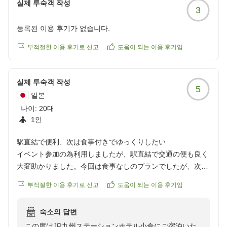
실제 투숙객 작성
3
등록된 이용 후기가 없습니다.
부적절한 이용 후기로 신고
도움이 되는 이용 후기임
실제 투숙객 작성
5
일본
나이:
20대
1인
駅直結で便利、次は食事付きでゆっくりしたい
イベント参加の為利用しましたが、駅直結で交通の便も良く
大変助かりました。今回は食事なしのプランでしたが、次に
機会があればぜひ食事付きのプランでゆっくり過ごしたいと
부적절한 이용 후기로 신고
도움이 되는 이용 후기임
思います。
クチコミの詳細はこちらから
숙소의 답변
https://review.travel.rakuten.co.jp/hotel/voice/974?
この度はJR九州ステーションホテル小倉にご宿泊いた