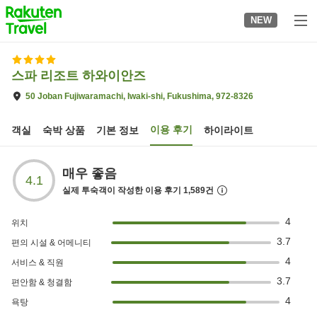
to
NEW
top
page
스파 리조트 하와이안즈
50 Joban Fujiwaramachi, Iwaki-shi, Fukushima, 972-8326
이용 후기
객실
숙박 상품
기본 정보
하이라이트
매우 좋음
4.1
실제 투숙객이 작성한 이용 후기
1,589
건
4
위치
3.7
편의 시설 & 어메니티
4
서비스 & 직원
3.7
편안함 & 청결함
4
욕탕