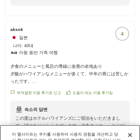
同、心よりお待ち申し上げております。
して、ご不便とご不快な念をおかけし大変申し訳ござい
https://review.travel.rakuten.co.jp/hotel/voice/8070?
ません。ドリンクバーの不具合につきましては、せっか
reviewId=33123478438369
くのお食事のお時間に度重なる調整でお手間を取らせて
しまいましたことを深くお詫び申し上げます。今後はス
aksok
4
ムーズにご提供できるよう、機器の事前点検と管理を徹
일본
底いたします。また、客室の空調につきまして、当館は
나이:
40대
創業から歴史を重ねていることもあり、旧式の一括管理
아동 동반 가족 여행
システムを採用しており、風の吹き出し口が足元近くに
ございます。構造上すぐの変更が難しい状況ではござい
夕食のメニューと風呂の導線に改善の余地あり
ますが、ご冷え対策として毛布の追加貸し出しを承って
夕飯がハワイアンなメニューが多くて、中年の胃には苦しか
おりますので、次回以降お気軽にフロントまでお申し付
ったです。
けいただけますと幸いです。設備面の課題を真摯に受け
もう少し和のメニューを増やしてくれると、親世代は助かり
부적절한 이용 후기로 신고
도움이 되는 이용 후기임
止めつつ、快適にお過ごしいただけるようサービスの向
ます。
上に励んでまいります。またのご来館をスタッフ一同、
風呂とプールの導線がイマイチな気がします。
心よりお待ち申し上げております。
숙소의 답변
露天の与一は、広くて素敵ですが、女性には洗い場がないっ
この度はホテルハワイアンズにご宿泊をいただきまし
て...
て、誠にありがとうございます。夕食のメニューおよび
クチコミの詳細はこちらから
お風呂の動線に関しまして、貴重なご指摘をいただき重
https://review.travel.rakuten.co.jp/hotel/voice/8070?
이 웹사이트는 쿠키를 사용하여 사용자 경험을 개선하고 당