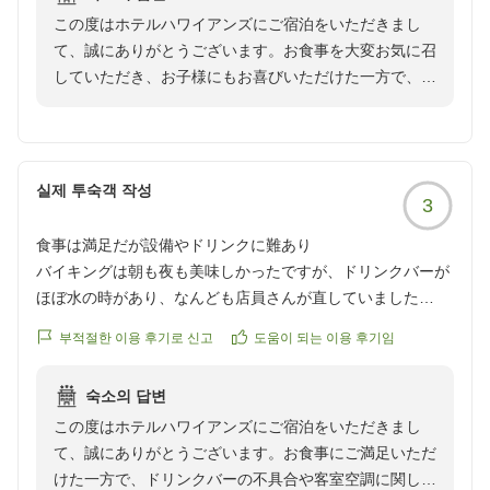
ました。1番しんどかったのはお風呂です。ショーを見た後
励んでまいります。またのご来館をスタッフ一同、心よ
この度はホテルハワイアンズにご宿泊をいただきまし
だと、プールの棟のお風呂はやっておらず、宿泊棟のお風呂
りお待ち申し上げております。
て、誠にありがとうございます。お食事を大変お気に召
になるのですが...あんなに混んでいるお風呂、かつ芋洗い状
していただき、お子様にもお喜びいただけた一方で、客
態なのは初めてでした。清掃も入っておらず、ドライヤー付
室の不具合やショー終了後のお風呂の混雑、および清掃
近の床は髪の毛だらけで、、、急いでお風呂からでました。
が行き届いていなかった点につきまして、ご不快な念を
プール、ご飯が最高すぎるので、お風呂とお部屋とのギャッ
おかけし大変申し訳ございません。客室のトイレの扉の
プがツラいです。笑
不具合につきましては、快適なご滞在の妨げとなりまし
次はもう一つの新しい方に泊まりたいなぁと思います。
실제 투숙객 작성
3
たことを深くお詫び申し上げます。すぐに確認し、修
クチコミの詳細はこちらから
理・調整を行ってまいります。また、ショー終了後の大
https://review.travel.rakuten.co.jp/hotel/voice/8070?
食事は満足だが設備やドリンクに難あり
浴場の混雑と清掃不足に関しまして、せっかくの旅の疲
reviewId=33123478442231
バイキングは朝も夜も美味しかったですが、ドリンクバーが
れを癒やすお時間にご不快な思いをさせてしまいました
ほぼ水の時があり、なんども店員さんが直していました
ことを重ねてお詫び申し上げます。特定の時間帯におけ
る混雑緩和に向けた対策や、ドライヤー周辺など汚れや
부적절한 이용 후기로 신고
도움이 되는 이용 후기임
部屋もエアコンが古く、部屋の下の方についてたので寝てる
すい場所の定期的な巡回清掃・衛生管理を徹底し、快適
時に体がとても冷えました
にご利用いただけるよう改善に努めてまいります。「次
숙소의 답변
は新しい方に泊まりたい」とのお言葉を励みに、どの館
この度はホテルハワイアンズにご宿泊をいただきまし
ハワイアンズはモノリス、ウィルポートも止まりましたがケ
におきましてもご満足いただけるよう施設とサービスの
て、誠にありがとうございます。お食事にご満足いただ
チった分それ相応だな、とは思いました
向上に励んでまいります。またのご来館をスタッフ一
けた一方で、ドリンクバーの不具合や客室空調に関しま
クチコミの詳細はこちらから