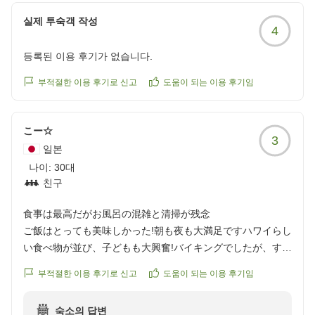
建物が広く複雑で、何度も迷子になりました。
しては、お疲れのところ長い時間お待たせしてしまい大
館内着を着るとハワイへのテンションが上がり、他では経験
실제 투숙객 작성
4
変申し訳ございませんでした。少しでもスムーズにご案
できない思い出となりました。
内できるよう、混雑緩和に向けた誘導や手続きの効率化
クチコミの詳細はこちらから
등록된 이용 후기가 없습니다.
に努めてまいります。また、ご夕食会場につきまして、
https://review.travel.rakuten.co.jp/hotel/voice/8070?
ホームページに掲載されている会場ではなく宴会場での
부적절한 이용 후기로 신고
도움이 되는 이용 후기임
reviewId=33123478493610
ご案内となり、ご期待されていた雰囲気と異なってしま
いましたことを重ねてお詫び申し上げます。混雑期の会
こー☆
場運用や演出方法についていただいたご意見は真摯に受
3
일본
け止め、どのお部屋であってもハワイの雰囲気をお楽し
나이:
みいただけるよう今後の運営の参考とさせていただきま
30대
친구
す。館内の分かりづらさに関しまして、当館は増設を繰
り返してきた歴史があり、迷路のような複雑さは長年の
食事は最高だがお風呂の混雑と清掃が残念
課題となっております。紙のマップだけでは網羅しきれ
ご飯はとっても美味しかった!朝も夜も大満足ですハワイらし
ないため、現在は主要施設への目印として床にフロアサ
い食べ物が並び、子どもも大興奮!バイキングでしたが、すご
インを設置するなどの対策を行っております。今後もよ
く混み合っている感じでもなく、小さな子どもと一緒でも快
り分かりやすい案内表示の改善を進めてまいります。清
부적절한 이용 후기로 신고
도움이 되는 이용 후기임
適でした。ホテル自体は古く、お部屋もそれなりです。トイ
掃面への温かいお言葉を励みに、これからも皆様に快適
レの扉がかなり開けづらかったので、修理が必要かなと思い
で特別な思い出を作っていただけるようサービス向上に
숙소의 답변