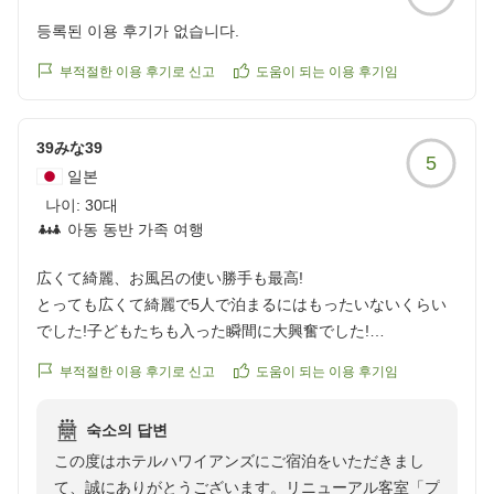
등록된 이용 후기가 없습니다.
부적절한 이용 후기로 신고
도움이 되는 이용 후기임
39みな39
5
일본
나이:
30대
아동 동반 가족 여행
広くて綺麗、お風呂の使い勝手も最高!
とっても広くて綺麗で5人で泊まるにはもったいないくらい
でした!子どもたちも入った瞬間に大興奮でした!
細かいですが、お風呂を溜めながら、シャワーを普通に使え
부적절한 이용 후기로 신고
도움이 되는 이용 후기임
るのも良かったです!
クチコミの詳細はこちらから
숙소의 답변
https://review.travel.rakuten.co.jp/hotel/voice/8070?
この度はホテルハワイアンズにご宿泊をいただきまし
reviewId=33123478506369
て、誠にありがとうございます。リニューアル客室「プ