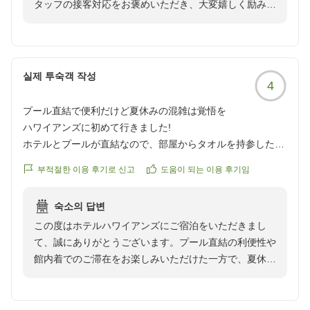
タッフの接客対応をお褒めいただき、大変嬉しく励みに
なります。今回は当ホテルの特別室である「きづなスイ
ート」をご利用いただいたにもかかわらず、お部屋や大
浴場に関しまして「至って普通」とのご感想にとどま
り、特別室ならではの感動や贅沢なひとときを十分にお
실제 투숙객 작성
4
届けしきれなかったことを真摯に受け止めております。
いただきましたご感想を糧に、今後は設備面や空間づく
プール直結で便利だけど夏休みの混雑は覚悟を
りにおきましても、より価格以上の魅力や特別感、そし
ハワイアンズに初めて行きました!
て快適さを感じていただけるよう、維持・管理およびサ
ホテルとプールが直結なので、部屋からタオルを持参した
ービス向上に努めてまいります。これからも皆様に非日
り、水着に着替えて出発が出来たりして、便利でした。
常の特別なひとときをお届けできるよう、スタッフ一同
부적절한 이용 후기로 신고
도움이 되는 이용 후기임
夏休みということもあり、チェックインからクロークまで常
励んでまいります。またのご来館を心よりお待ち申し上
に行列との戦い。
げております。
숙소의 답변
夕食会場もホームページに載っている会場とは別の部屋を朝
この度はホテルハワイアンズにご宿泊をいただきまし
夜と案内されたので、交代で使うなど配慮してほしかったで
て、誠にありがとうございます。プール直結の利便性や
す。同じ料理だとは思いますが、宴会場で食べている雰囲気
館内着でのご滞在をお楽しみいただけた一方で、夏休み
が否めませんでした。
期間中の混雑や、ご夕食会場の雰囲気に関しましてご不
建物は口コミ通り、古さはありますが清潔に準備してくださ
満が残る結果となりましたことを深くお詫び申し上げま
っています。
す。チェックインやクロークでの度重なる混雑につきま