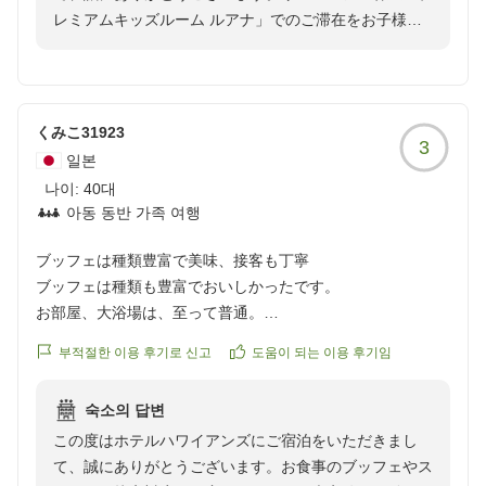
レミアムキッズルーム ルアナ」でのご滞在をお子様と
ともに大変お気に召していただき、私どもも嬉しい限り
でございます。お部屋に入った瞬間のお子様方の大興奮
される姿や、5名様でも広々と快適にお過ごしいただけ
た様子が目に浮かび、スタッフ一同大変励みになりま
くみこ31923
3
す。また、客室お風呂の給湯とシャワーの同時使用とい
일본
う細かな設備面での使い勝手の良さにも気づいて評価し
나이:
40대
ていただき、大変光栄でございます。これからも、ご家
아동 동반 가족 여행
族の皆様に笑顔溢れる特別なひとときをお届けできるよ
う、客室の維持管理とさらなるサービス向上に努めてま
ブッフェは種類豊富で美味、接客も丁寧
いります。またの楽しい思い出作りに、皆様でのお越し
ブッフェは種類も豊富でおいしかったです。
をスタッフ一同心よりお待ち申し上げます。
お部屋、大浴場は、至って普通。
スタッフさんの対応はみなさん良かったです。
부적절한 이용 후기로 신고
도움이 되는 이용 후기임
クチコミの詳細はこちらから
숙소의 답변
https://review.travel.rakuten.co.jp/hotel/voice/8070?
この度はホテルハワイアンズにご宿泊をいただきまし
reviewId=33123478497849
て、誠にありがとうございます。お食事のブッフェやス