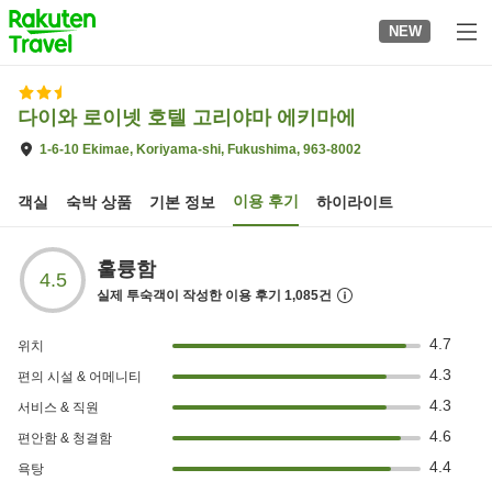
to
NEW
top
page
다이와 로이넷 호텔 고리야마 에키마에
1-6-10 Ekimae, Koriyama-shi, Fukushima, 963-8002
이용 후기
객실
숙박 상품
기본 정보
하이라이트
훌륭함
4.5
실제 투숙객이 작성한 이용 후기
1,085
건
4.7
위치
4.3
편의 시설 & 어메니티
4.3
서비스 & 직원
4.6
편안함 & 청결함
4.4
욕탕