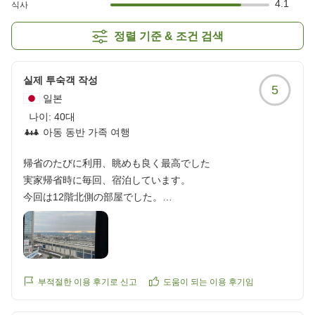
4.1
식사
정렬 기준 & 조건 검색
실제 투숙객 작성
5
일본
나이:
40대
아동 동반 가족 여행
帰省のたびに利用、眺めも良く最高でした
実家帰省時に毎回、宿泊しています。
今回は12階北側の部屋でした。
マッサージチェアもあって眺めも良く
部屋は清潔感があり最高でした
また帰省する時、宿泊したいと思います。
ありがとうございました。
クチコミの詳細はこちらから
부적절한 이용 후기로 신고
도움이 되는 이용 후기임
https://review.travel.rakuten.co.jp/hotel/voice/158751?