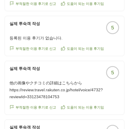
た。紅葉の時期にまた、うかがいたいです。
料理の待つ時間が少し長く感じられました笑
부적절한 이용 후기로 신고
도움이 되는 이용 후기임
クチコミの詳細はこちらから
誕生日というこで嬉しいサプライズもいただき、写真も撮っ
https://review.travel.rakuten.co.jp/hotel/voice/4732?
ていただけて帰りにプレゼントしてもらいとても良い思い出
reviewId=33123478149310
실제 투숙객 작성
になりました!
5
接客、施設、料理どれもとても素敵な宿だったためぜひまた
宿泊したいと思いました!
등록된 이용 후기가 없습니다.
他の画像やクチコミの詳細はこちらから
부적절한 이용 후기로 신고
도움이 되는 이용 후기임
https://review.travel.rakuten.co.jp/hotel/voice/4732?
reviewId=33123478189177
실제 투숙객 작성
5
他の画像やクチコミの詳細はこちらから
https://review.travel.rakuten.co.jp/hotel/voice/4732?
reviewId=33123478104753
부적절한 이용 후기로 신고
도움이 되는 이용 후기임
실제 투숙객 작성