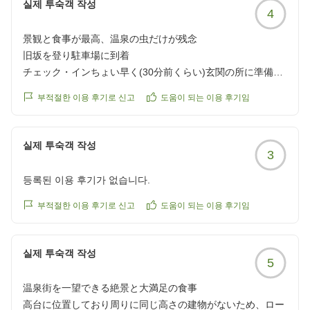
실제 투숙객 작성
4
景観と食事が最高、温泉の虫だけが残念
旧坂を登り駐車場に到着
チェック・インちょい早く(30分前くらい)玄関の所に準備中
の看板出ていたので車の中で待機していたら、お迎えして頂
부적절한 이용 후기로 신고
도움이 되는 이용 후기임
きそのままホテル内へ
ウェルカムドリンク飲んで部屋へ
景観良く部屋も広くて綺麗、そして部屋の露天風呂も最高
실제 투숙객 작성
3
欲を言えば、露天風呂出入り場所がベットルームからなので
内風呂の脱衣所からが良いかなと思う。(部屋の構造上無理)
등록된 이용 후기가 없습니다.
大浴場は内湯と露天風呂大きくてとてもよい温泉でしたが、
一番初めに入ったが内風呂の浴槽に虫が数匹浮いていてトン
부적절한 이용 후기로 신고
도움이 되는 이용 후기임
ボも飛んでいた(捕まえて外に逃がした)その辺りは残念!
夕飯と朝食は大変美味しく全部完食お腹いっぱいいただけま
실제 투숙객 작성
した。
5
スタッフの対応もとても良く、配膳の時間配分もお見事でし
た。
温泉街を一望できる絶景と大満足の食事
よい旅行の思い出となりありがとうございました。
高台に位置しており周りに同じ高さの建物がないため、ロー