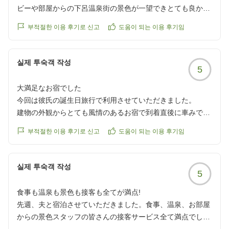
ビーや部屋からの下呂温泉街の景色が一望できとても良かっ
たです。
부적절한 이용 후기로 신고
도움이 되는 이용 후기임
また、食事は夕食、朝食ともに味もボリュームも大満足で
他の画像やクチコミの詳細はこちらから
す。また、朝はお米を白米かお粥で選べるのも良かったで
https://review.travel.rakuten.co.jp/hotel/voice/4732?
す。
실제 투숙객 작성
5
reviewId=33123478267170
温泉からの眺めが良く、施設も綺麗なので基本的には満足な
のですが、あまり広くないので他の方と入浴時間をずらした
大満足なお宿でした
方がいいかなと思いました。
今回は彼氏の誕生日旅行で利用させていただきました。
クチコミの詳細はこちらから
建物の外観からとても風情のあるお宿で到着直後に車みでお
https://review.travel.rakuten.co.jp/hotel/voice/4732?
出迎えにきていただき宿に入ってからも丁寧に従業員の方々
reviewId=33123478225646
부적절한 이용 후기로 신고
도움이 되는 이용 후기임
にお迎えしていただきました。
チェックインを待つ間も素敵な景色の場所でお茶菓子をいた
だきながら待たせてもらい、宿に入った直後から彼氏はとて
실제 투숙객 작성
5
も楽しそうでした!
部屋に入ったらとで素敵な景色で感動しました!清潔感があり
食事も温泉も景色も接客も全てが満点!
広くて想像以上によかったです!
先週、夫と宿泊させていただきました。食事、温泉、お部屋
夕食、朝食は量・質ともに大満足の内容でした。美味しすぎ
からの景色スタッフの皆さんの接客サービス全て満点でし
たため早く食べすぎて