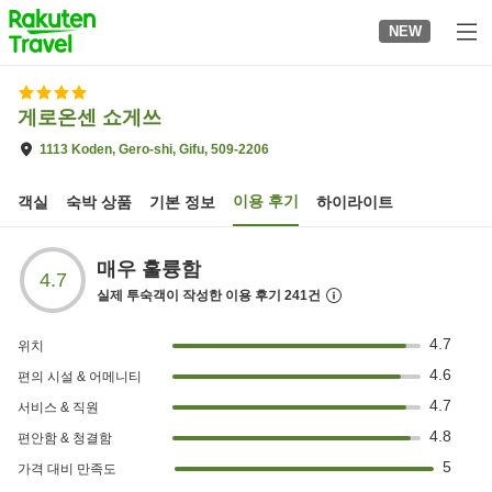
to
NEW
top
page
게로온센 쇼게쓰
1113 Koden, Gero-shi, Gifu, 509-2206
이용 후기
객실
숙박 상품
기본 정보
하이라이트
매우 훌륭함
4.7
실제 투숙객이 작성한 이용 후기
241
건
4.7
위치
4.6
편의 시설 & 어메니티
4.7
서비스 & 직원
4.8
편안함 & 청결함
5
가격 대비 만족도