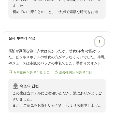
ました。
初めてのご滞在とのこと、ご夫婦で素敵な時間をお過ご
しいただけたようで、大変嬉しく存じます。
お部屋の広さや雰囲気、アメニティについてもご満足い
ただけたとのお言葉を頂戴し、スタッフ一同励みになり
실제 투숙객 작성
1
ます。これからも快適にお過ごしいただける空間づくり
に努めてまいります。
宿泊が高価な割に夕食は良かったが、朝食(洋食)が酷かっ
た。ビジネスホテルの朝食の方がマシなくらいでした。牛乳
またお越しいただける日を心よりお待ちしております。
やジュースは市販のパックの牛乳でした。手作りのオムレツ
などはなく、パンも出来立てではありませんでした。ホーム
厳島いろは 支配人 山口
부적절한 이용 후기로 신고
도움이 되는 이용 후기임
ページに記載されているようなものとは全く異なりました。
숙소의 답변
この度は当ホテルにご宿泊いただき、誠にありがとうご
ざいました。
また、ご意見をお寄せいただき、心より感謝申し上げま
す。