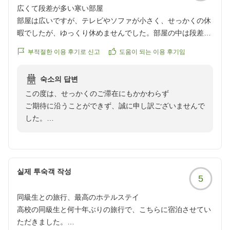
reviewId=33123476679424
広くて段差が多い寒い部屋
部屋は広いですが、テレビやソファが小さく、せっかくの休
暇でしたが、ゆっくり休めませんでした。部屋の中は段差が
多くて、何回もころびそうになりました。レストランは、寒
부적절한 이용 후기로 신고
도움이 되는 이용 후기임
くて食事を楽しめませんでした。部屋も寒かったです。良か
ったのは、景色と最初のスタッフ応対だけでした。
숙소의 답변
クチコミの詳細はこちらから
この度は、せっかくのご滞在にもかかわらず
https://review.travel.rakuten.co.jp/hotel/voice/80778?
ご期待に沿うことができず、誠に申し訳ございませんで
reviewId=33123476560894
した。
お部屋の設備につきまして、広さがありながらもテレビ
やソファのサイズがご期待に添わず
また段差が多くご不安なお気持ちにさせてしまいました
실제 투숙객 작성
5
こと、心よりお詫び申し上げます。
安全面への配慮が行き届いておらず、重ねてお詫び申し
同級生との旅行、最高のホテルステイ
上げます。
高校の同級生と何十年ぶりの旅行で、こちらに宿泊させてい
ただきました。
また、お部屋やレストランの寒さにより、十分にお寛ぎ