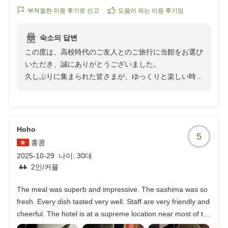
スタッフの方が色々気遣って下さったので
いただけず、お食事もお楽しみいただけなかったとのこ
부적절한 이용 후기로 신고
도움이 되는 이용 후기임
大満足の滞在になりました。
と、大変心苦しく存じます。
ラウンジでは、飲み物の他にクッキーや
本来、快適な空間と心安らぐ時間をご提供すべきところ
숙소의 답변
おつまみなど自由にいただきながら、話に花を咲かせる事が
このような結果となり、誠に申し訳ございません。
この度は、高校時代のご友人とのご旅行に当館をお選び
出来ました。お部屋も素敵で居心地が最高でした。大浴場の
いただき、誠にありがとうございました。
露天風呂は鳥居と星を眺める事ができます。本当に何日も滞
そのような中でも、景色やご到着時のスタッフ対応につ
久しぶりに集まられた皆さまが、ゆっくりと楽しい時間
在したいくらい
いてお言葉を頂戴し、ありがとうございます。いただい
をお過ごしいただけたと伺い
素敵なホテルでした。絶対に又泊まりたいです。
たご指摘は真摯に受け止め、室内環境の温度管理や設備
とても嬉しい気持ちで拝読いたしました。
の見直し、安全面の改善、レストランの空調対策など、
今後の課題として早急に検討・改善に努めてまいりま
ラウンジでのおしゃべりのひとときや、お部屋での滞
他の画像やクチコミの詳細はこちらから
Hoho
す。
5
在、大浴場の露天風呂からの景色まで
https://review.travel.rakuten.co.jp/hotel/voice/80778?
홍콩
お楽しみいただけたとのこと、大変光栄でございます。
reviewId=33123476171885
2025-10-29
나이:
30대
貴重なお時間を割いて率直なご意見をお寄せいただき、
これからも、皆さまに気持ちよく過ごしていただけるよ
2인/커플
誠にありがとうございました。
う、あたたかいおもてなしを心がけてまいります。
今回のご滞在を無駄にすることのないよう、サービス向
The meal was superb and impressive. The sashima was so
上に活かしてまいります。
再びお会いできる日を、スタッフ一同、心よりお待ちし
fresh. Every dish tasted very well. Staff are very friendly and
厳島いろは 支配人 山口誠
ております。
cheerful. The hotel is at a supreme location near most of the
shops. Overall, we enjoyed our stay so much.