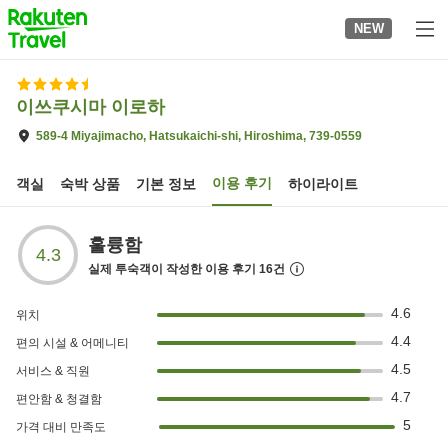
to
NEW
top
page
이쓰쿠시마 이로하
589-4 Miyajimacho, Hatsukaichi-shi, Hiroshima, 739-0559
이용 후기
객실
숙박 상품
기본 정보
하이라이트
훌륭함
4.3
실제 투숙객이 작성한 이용 후기
16
건
4.6
위치
4.4
편의 시설 & 어메니티
4.5
서비스 & 직원
4.7
편안함 & 청결함
5
가격 대비 만족도