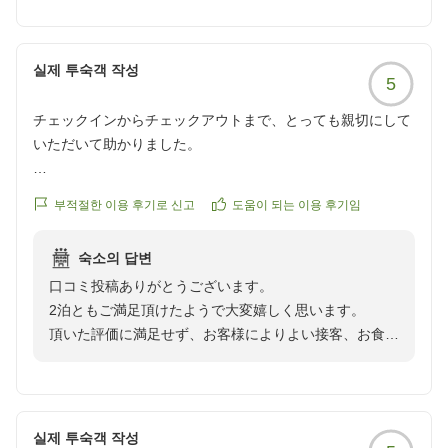
夕食につきましてはご満足いただけたようで、安堵いた
しました。一方で、朝食がお客様のご期待にお応えでき
실제 투숙객 작성
5
なかった点については、大変申し訳ございませんでし
た。特に、手作りのオムレツやパンの品質、牛乳やジュ
チェックインからチェックアウトまで、とっても親切にして
ースの提供方法など、いただいたご指摘を真摯に受け止
いただいて助かりました。
め、今後のサービス向上に努めてまいります。
フロントの方、レストランの方の「おもてなしの心」には感
また、ホームページに記載されている内容と実際の提供
부적절한 이용 후기로 신고
도움이 되는 이용 후기임
動しました。
内容が一致していなかった点についても深くお詫び申し
上げます。お客様に信頼いただける情報提供を行うべ
숙소의 답변
ラウンジ、お部屋の広さ、和の美、窓からの眺め、お風呂、
く、即座に見直しを進めてまいります。
口コミ投稿ありがとうございます。
朝食.....
2泊ともご満足頂けたようで大変嬉しく思います。
何から何まで最高でした！
貴重なご意見を賜り、誠にありがとうございます。
頂いた評価に満足せず、お客様によりよい接客、お食事
次回お越しいただける際には、よりご満足いただけるご
などご提供できるように日々精進いたします。
また是非泊まらせていただきたいと思います。
滞在をお届けできるよう、スタッフ一同さらなる努力を
次回はご家族揃ってぜひ厳島いろはにお泊りください。
本当に素敵なくつろぎの時間を有難うございました。
続けてまいります。
またのお越しをお待ちしております。
실제 투숙객 작성
またのご来館を心よりお待ち申し上げております。