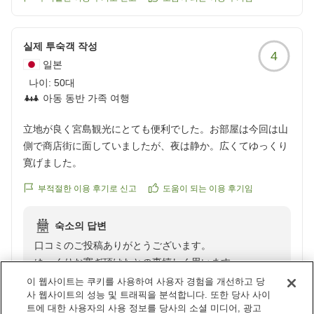
실제 투숙객 작성
4
일본
나이:
50대
아동 동반 가족 여행
立地が良く宮島観光にとても便利でした。お部屋は今回は山
側で商店街に面していましたが、夜は静か。広くてゆっくり
寛げました。
부적절한 이용 후기로 신고
도움이 되는 이용 후기임
숙소의 답변
口コミのご投稿ありがとうございます。
ゆっくりお寛ぎ頂けたとの事嬉しく思います。
今回は山側のお部屋にお泊り頂きましたが
이 웹사이트는 쿠키를 사용하여 사용자 경험을 개선하고 당
사 웹사이트의 성능 및 트래픽을 분석합니다. 또한 당사 사이
ぜひ次回は瀬戸内海が望めるスーペリア海にお泊り下さ
트에 대한 사용자의 사용 정보를 당사의 소셜 미디어, 광고
い。