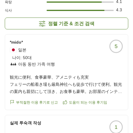
4.1
욕탕
4.3
식사
정렬 기준 & 조건 검색
*mido*
5
일본
나이:
50대
아동 동반 가족 여행
観光に便利、食事豪華、アメニティも充実
フェリーの船着き場も厳島神社へも徒歩で行けて便利。観光
の案内も親切にして頂き、お食事も豪華。お部屋のインテリ
アも素敵、ヘアドライヤーはダイソン、コテは絹女とハイグ
부적절한 이용 후기로 신고
도움이 되는 이용 후기임
レード。海の見える大浴場が故障で入れなかったことだけが
残念。お詫びに宮島ビールを頂きました。
クチコミの詳細はこちらから
실제 투숙객 작성
1
https://review.travel.rakuten.co.jp/hotel/voice/80778?