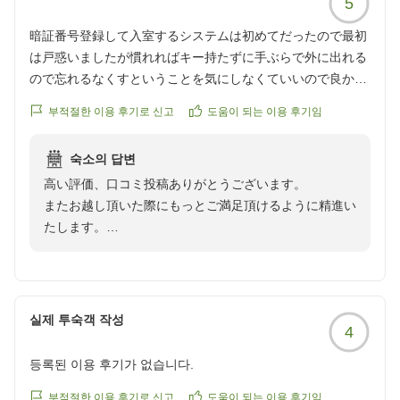
5
厳島いろは 支配人 山口
この度は貴重なお時間を割いてご意見をお聞かせいただ
暗証番号登録して入室するシステムは初めてだったので最初
き、誠にありがとうございました。
は戸惑いましたが慣れればキー持たずに手ぶらで外に出れる
ので忘れるなくすということを気にしなくていいので良かっ
たです。
부적절한 이용 후기로 신고
도움이 되는 이용 후기임
一人でも海の見える部屋を予約できる厳島神社近くの宿、当
館だけだったので嬉しかったです。外国の方々が多かったの
숙소의 답변
で大浴場と露天風呂が夜・朝とも私一人だったのでタイミン
高い評価、口コミ投稿ありがとうございます。
グが良かったのかもしれませんが大変気持ち良かったです。
またお越し頂いた際にもっとご満足頂けるように精進い
朝食も大変美味しくヘルシーで良かったです。一人だと大型
たします。
ホテルだと居心地が悪い時があるのですがここはプライベー
次回はぜひご夕食付きのプランでお越し下さい。
ト重視で私のような一人旅専門の人間にとって大変助かりま
お会いできるのを楽しみにお待ちしております。
した。今度は夕食もつけて泊まりたいです
部屋も広くて気持ち良かったです。コーヒーメーカーも備え
厳島いろは 支配人 山口
てあって面白かった
실제 투숙객 작성
4
등록된 이용 후기가 없습니다.
부적절한 이용 후기로 신고
도움이 되는 이용 후기임