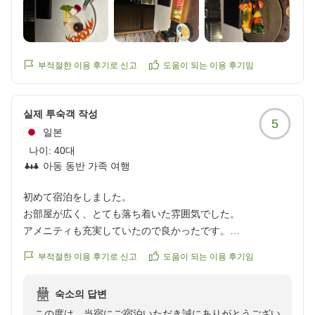
厳島いろは
支配人 山口
부적절한 이용 후기로 신고
도움이 되는 이용 후기임
실제 투숙객 작성
5
일본
나이:
40대
아동 동반 가족 여행
初めて宿泊をしました。
お部屋が広く、とても落ち着いた雰囲気でした。
アメニティも充実していたので良かったです。
夫婦でとても良い時間を過ごすことができました。
부적절한 이용 후기로 신고
도움이 되는 이용 후기임
숙소의 답변
この度は、当宿にご宿泊いただき誠にありがとうござい