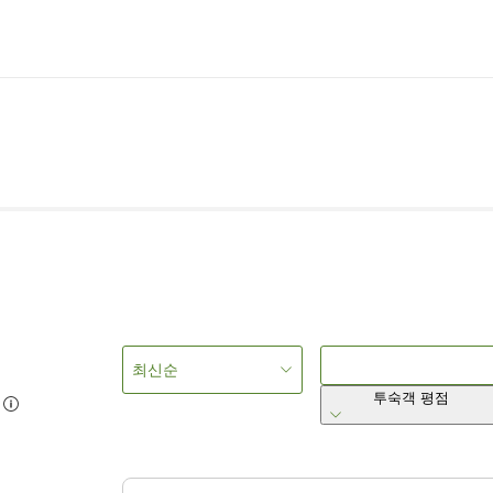
최신순
투숙객 평점
7