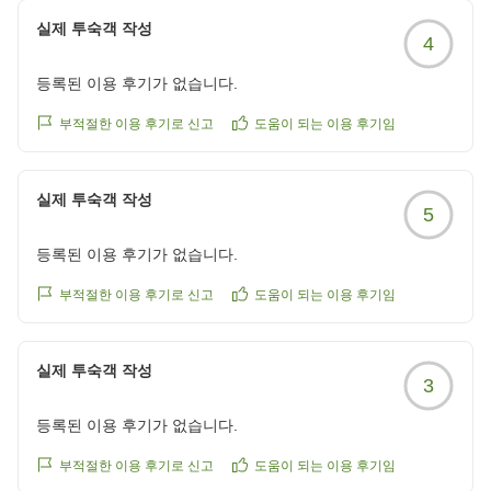
オーソドックスなビュッフェスタイルの朝食でした。会場は
실제 투숙객 작성
充分広く、朝5:45から開始しているので落ち着いて頂くこと
4
ができました。函館焼き鳥などの御当地メニューがあった点
も評価が高いです。
등록된 이용 후기가 없습니다.
温泉風呂:4点
부적절한 이용 후기로 신고
도움이 되는 이용 후기임
内風呂、露天風呂の温泉がありました。外気浴用の椅子も準
備されています。浴槽はいずれもそれなりの広さでしたが子
どもがはしゃいでおり、ゆっくりとはできなかったです。部
실제 투숙객 작성
5
屋のお風呂は普通サイズのユニットバスでした。
設備:4点
등록된 이용 후기가 없습니다.
特に気になる点はありませんでした。
清潔さ:4点
부적절한 이용 후기로 신고
도움이 되는 이용 후기임
特に気になる点はありませんでした。
総合評価:4点
실제 투숙객 작성
駅の目の前の便利な立地の洗練されたホテルでした。周りに
3
お店が少ない、もしくは閉店が早いのは残念ですが、ホテル
側の努力でカバーされている姿が確認できました。約5年前
등록된 이용 후기가 없습니다.
に食べられなかった朝食が今回いただけて良かったです。ま
부적절한 이용 후기로 신고
도움이 되는 이용 후기임
た利用する機会もあるかと思いますが、その際はよろしくお