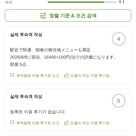
4.1
식사
정렬 기준 & 조건 검색
실제 투숙객 작성
4
駅近で快適、朝食の御当地メニューも満足
2026/8/8に宿泊、16400+100円/泊での評価になります。
部屋:5点
広めのビジネスホテルのお部屋でした。トレインビューも文
부적절한 이용 후기로 신고
도움이 되는 이용 후기임
句なしの眺望です。防音性も問題なく快適に過ごせました。
接客サービス:4点
大浴場前のウォーターサーバーは良かったと思います。
실제 투숙객 작성
5
ロケーション:4点
駅至近、コンビニ、飲食店ほぼ無し。ホテル内の食堂が比較
등록된 이용 후기가 없습니다.
的遅くまで営業していること、多くはありませんがカップ麺
等の販売もありますので特に困ることはありませんでした。
부적절한 이용 후기로 신고
도움이 되는 이용 후기임
朝食:4点