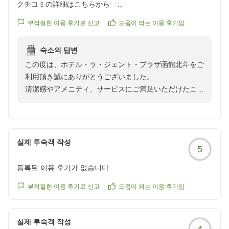
クチコミの詳細はこちらから
https://review.travel.rakuten.co.jp/hotel/voice/160793?
부적절한 이용 후기로 신고
도움이 되는 이용 후기임
reviewId=33123478239169
숙소의 답변
この度は、ホテル・ラ・ジェント・プラザ函館北斗をご
利用頂き誠にありがとうございました。
清潔感やアメニティ、サービスにご満足いただけたこ
と、大変うれしく思います。
실제 투숙객 작성
5
등록된 이용 후기가 없습니다.
부적절한 이용 후기로 신고
도움이 되는 이용 후기임
실제 투숙객 작성
4