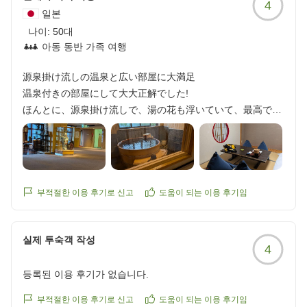
4
うでした。
일본
温泉も男女日替わりで両方の湯船を楽しみましたが、3泊目
나이:
50대
最後の露天でクワガタさんが登場していましたが、これは子
아동 동반 가족 여행
供が喜んで持ち帰りそうですね(笑)
演奏会は毎日演目や楽器も違い、3日目の晩のバイオリンと
源泉掛け流しの温泉と広い部屋に大満足
ピアノのご夫婦の演奏を間近で楽しみました。音楽はもっと
温泉付きの部屋にして大大正解でした!
自由に肩ひじはらずに聴けるといいと思っているので、こう
ほんとに、源泉掛け流しで、湯の花も浮いていて、最高でし
いう催しは素晴らしいと思います。
た!何回も入りました!
来年の夏も、今度は天気が良くなることを祈りながらまたニ
部屋もとても広くてビックリするくらいでした。
セコにお邪魔したいです。
ロビーも素敵ですね。演奏会もホントに素敵でした。
他の画像やクチコミの詳細はこちらから
부적절한 이용 후기로 신고
도움이 되는 이용 후기임
https://review.travel.rakuten.co.jp/hotel/voice/20092?
海鮮丼を北海道なので期待しまくっていたのですが、
reviewId=33123478300820
イクラが高騰のためかなくって
실제 투숙객 작성
そこだけが、残念でした、、
4
でも絶対にまた行きたいと思える部屋でした、
등록된 이용 후기가 없습니다.
부적절한 이용 후기로 신고
도움이 되는 이용 후기임