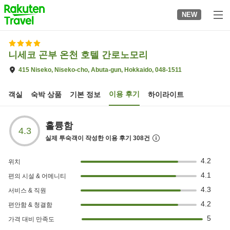
to
NEW
top
page
니세코 곤부 온천 호텔 간로노모리
415 Niseko, Niseko-cho, Abuta-gun, Hokkaido, 048-1511
이용 후기
객실
숙박 상품
기본 정보
하이라이트
훌륭함
4.3
실제 투숙객이 작성한 이용 후기
308
건
4.2
위치
4.1
편의 시설 & 어메니티
4.3
서비스 & 직원
4.2
편안함 & 청결함
5
가격 대비 만족도