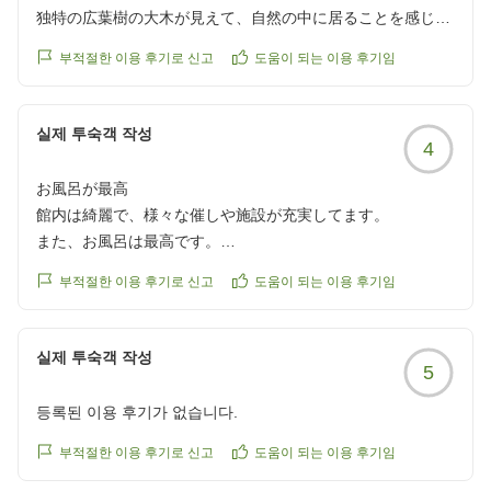
独特の広葉樹の大木が見えて、自然の中に居ることを感じま
す。夜中も入ることが出来て満喫しました。
부적절한 이용 후기로 신고
도움이 되는 이용 후기임
クチコミの詳細はこちらから
https://review.travel.rakuten.co.jp/hotel/voice/20092?
reviewId=33123478435350
실제 투숙객 작성
4
お風呂が最高
館内は綺麗で、様々な催しや施設が充実してます。
また、お風呂は最高です。
食事が普通の域を出ませんが、美味しいものとなってます。
부적절한 이용 후기로 신고
도움이 되는 이용 후기임
クチコミの詳細はこちらから
https://review.travel.rakuten.co.jp/hotel/voice/20092?
reviewId=33123478418369
실제 투숙객 작성
5
등록된 이용 후기가 없습니다.
부적절한 이용 후기로 신고
도움이 되는 이용 후기임