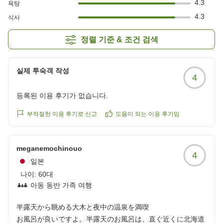
4.3
욕탕
4.3
식사
정렬 기준 & 조건 검색
실제 투숙객 작성
4
등록된 이용 후기가 없습니다.
부적절한 이용 후기로 신고
도움이 되는 이용 후기임
meganemochinouo
4
일본
나이:
60대
아동 동반 가족 여행
半露天から眺める大木と夜中の温泉を満喫
お風呂が良いですよ。半露天のお風呂は、直ぐ近くに北海道