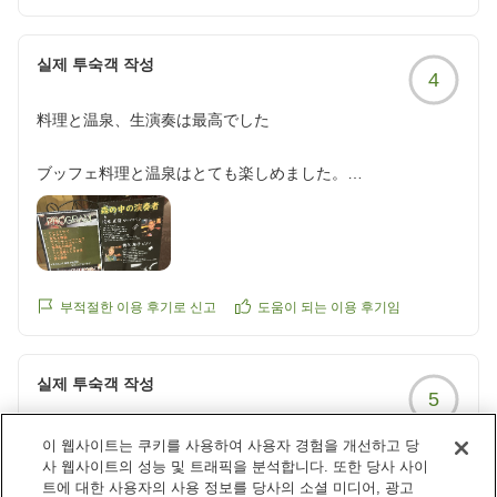
クチコミの詳細はこちらから
https://review.travel.rakuten.co.jp/hotel/voice/20092?
reviewId=33123478297646
실제 투숙객 작성
4
料理と温泉、生演奏は最高でした
ブッフェ料理と温泉はとても楽しめました。
夜の生演奏も素晴らしくとても良い思い出になりました。
朝にホテル近くを散策していたら、火事に遭遇しました。
クチコミの詳細はこちらから
https://review.travel.rakuten.co.jp/hotel/voice/20092?
reviewId=33123478255422
부적절한 이용 후기로 신고
도움이 되는 이용 후기임
실제 투숙객 작성
5
등록된 이용 후기가 없습니다.
이 웹사이트는 쿠키를 사용하여 사용자 경험을 개선하고 당
사 웹사이트의 성능 및 트래픽을 분석합니다. 또한 당사 사이
부적절한 이용 후기로 신고
도움이 되는 이용 후기임
트에 대한 사용자의 사용 정보를 당사의 소셜 미디어, 광고