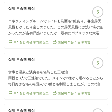
실제 투숙객 작성
5
コネクティングルームでトイレも洗面も2組あり、客室露天
風呂もゆったり楽しめました。この露天風呂には洗い場が無
かったのが当初戸惑いましたが、最初にパブリックな大浴場
に行けばいいだけのこと、部屋に戻って繰り返し入るだけな
부적절한 이용 후기로 신고
도움이 되는 이용 후기임
のでまったく問題ありませんでした。
夕食、朝食共に素晴らしいクォリティ、ビールもご当地ルピ
シアのクラフトビールをいただき、ずいぶん長い時間、楽し
실제 투숙객 작성
5
ませていただきました。
ロビーにはフリーのドリンクとアイスのサービスがあり、嬉
食事と温泉と演奏会を堪能した三連泊
しかったです。
両親と3人で三連泊でした。メインが3種から選べることから
乳児と幼児連れでしたが、随所でご配慮いただき、安心して
毎日好きなものを選んで3種とも制覇しましたが、この3泊で
過ごすことができました。
朝も夜も動けなくなるまで食べてばかりで、体重計に乗るの
부적절한 이용 후기로 신고
도움이 되는 이용 후기임
が恐怖です。
クチコミの詳細はこちらから
晩ご飯にもお粥があるか、朝ご飯の時に晩ご飯の時のお茶漬
https://review.travel.rakuten.co.jp/hotel/voice/20092?
けのトッピングのようなものがあるとお粥が充実してよさそ
실제 투숙객 작성
reviewId=33123478309884