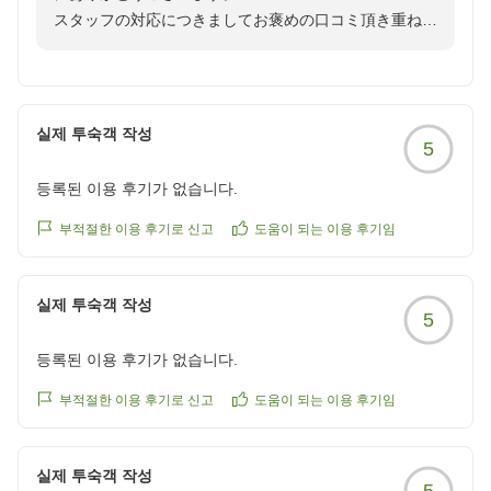
スタッフの対応につきましてお褒めの口コミ頂き重ねて
クチコミの詳細はこちらから
お礼申し上げます。
https://review.travel.rakuten.co.jp/hotel/voice/108142?
reviewId=33123478329239
今後ともお客様が快適に、気持ちよくご宿泊頂けるよう
接客サービス向上に努めて参ります。
실제 투숙객 작성
5
当館は1Fにローソンが併設しておりますので、便利か
と存じます。
등록된 이용 후기가 없습니다.
ウェルカムコーヒーは15：00から22：00、6：30から
10：00までご利用いただけます。
부적절한 이용 후기로 신고
도움이 되는 이용 후기임
お客様のまたのご来館を心よりお待ちしております。
실제 투숙객 작성
5
ホテルルートイン札幌中央 笹原
등록된 이용 후기가 없습니다.
부적절한 이용 후기로 신고
도움이 되는 이용 후기임
실제 투숙객 작성
5