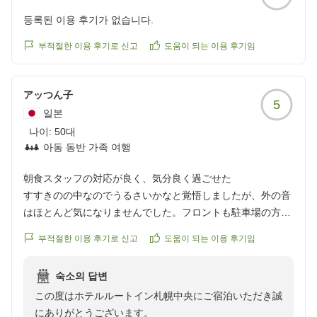
등록된 이용 후기가 없습니다.
부적절한 이용 후기로 신고
도움이 되는 이용 후기임
アッつん子
5
일본
나이:
50대
아동 동반 가족 여행
朝食スタッフの対応が良く、気分良く過ごせた
すすきのの中なのでうるさいかなと覚悟しましたが、外の音
はほとんど気になりませんでした。フロントも駐車場の方も
良かったのですが、朝食会場の従業員の方達の朝の挨拶やハ
부적절한 이용 후기로 신고
도움이 되는 이용 후기임
キハキした対応がとても良く朝から気分が良かったです。
下にコンビニもあります。コーヒーが無料で飲めるのも良か
숙소의 답변
ったです。
この度はホテルルートイン札幌中央にご宿泊いただき誠
また、違う場所でも泊りたいな
にありがとうございます。
と思いました。