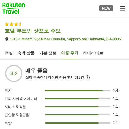
to
NEW
top
page
호텔 루트인 삿포로 주오
5-13-1 Minami 5-jo Nishi, Chuo-ku, Sapporo-shi, Hokkaido, 064-0805
이용 후기
객실
숙박 상품
기본 정보
하이라이트
매우 좋음
4.2
실제 투숙객이 작성한 이용 후기
618
건
4.4
위치
4.1
편의 시설 & 어메니티
4.1
서비스 & 직원
4.1
편안함 & 청결함
4.1
욕탕