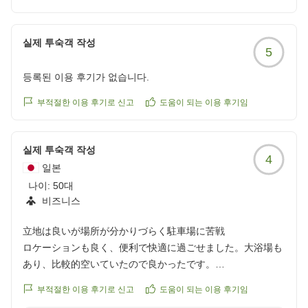
ホテルルートイン札幌中央
실제 투숙객 작성
玉手
5
등록된 이용 후기가 없습니다.
부적절한 이용 후기로 신고
도움이 되는 이용 후기임
실제 투숙객 작성
4
일본
나이:
50대
비즈니스
立地は良いが場所が分かりづらく駐車場に苦戦
ロケーションも良く、便利で快適に過ごせました。大浴場も
あり、比較的空いていたので良かったです。
ただ初めての利用だったので、大きな看板も無く場所が非常
부적절한 이용 후기로 신고
도움이 되는 이용 후기임
に分かりづらかったです。付近は繁華街なので一方通行ばか