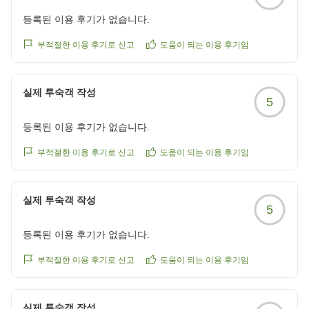
등록된 이용 후기가 없습니다.
부적절한 이용 후기로 신고
도움이 되는 이용 후기임
실제 투숙객 작성
5
등록된 이용 후기가 없습니다.
부적절한 이용 후기로 신고
도움이 되는 이용 후기임
실제 투숙객 작성
5
등록된 이용 후기가 없습니다.
부적절한 이용 후기로 신고
도움이 되는 이용 후기임
실제 투숙객 작성