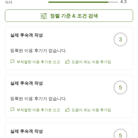
4.3
식사
정렬 기준 & 조건 검색
실제 투숙객 작성
3
등록된 이용 후기가 없습니다.
부적절한 이용 후기로 신고
도움이 되는 이용 후기임
실제 투숙객 작성
5
등록된 이용 후기가 없습니다.
부적절한 이용 후기로 신고
도움이 되는 이용 후기임
실제 투숙객 작성
5