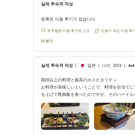
실제 투숙객 작성
등록된 이용 후기가 없습니다.
부적절한 이용 후기로 신고
도움이 되는 이용 후
더 보기
실제 투숙객 작성
|
일본
|
나이:
20대
|
期待以上の料理と最高のホスピタリティ
お料理が美味しいということで、料理を目当てに
を上げて晩御飯を食べたのですが、そのハードル
ィに妻共々大満足でした。さらにお料理だけでな
れまで訪れたどの宿よりも素晴らしかったです。
敵な旅館でした。
他の画像やクチコミの詳細はこちらから
https://review.travel.rakuten.co.jp/hotel/voice/67