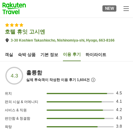
to
NEW
top
page
호텔 휴잇 고시엔
3-30 Koshien Takashiocho, Nishinomiya-shi, Hyogo, 663-8166
이용 후기
객실
숙박 상품
기본 정보
하이라이트
훌륭함
4.3
실제 투숙객이 작성한 이용 후기
1,604
건
4.5
위치
4.1
편의 시설 & 어메니티
4.2
서비스 & 직원
4.3
편안함 & 청결함
3.8
욕탕