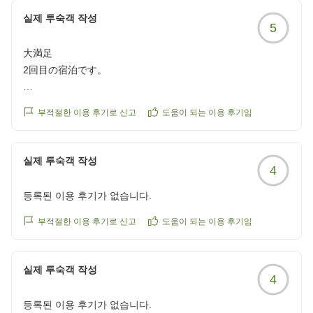
실제 투숙객 작성
5
クチコミの詳細はこちらから
https://review.travel.rakuten.co.jp/hotel/voice/1845?
大満足
reviewId=33123478407081
2回目の宿泊です。
今回もとても快適でした!
부적절한 이용 후기로 신고
도움이 되는 이용 후기임
チェックアウトしたくない位、ゆっくりさせてもらいまし
た。
실제 투숙객 작성
4
次回またお世話になろうと思います。
今回もありがとうございました。
등록된 이용 후기가 없습니다.
クチコミの詳細はこちらから
https://review.travel.rakuten.co.jp/hotel/voice/1845?
부적절한 이용 후기로 신고
도움이 되는 이용 후기임
reviewId=33123478386214
실제 투숙객 작성
4
등록된 이용 후기가 없습니다.