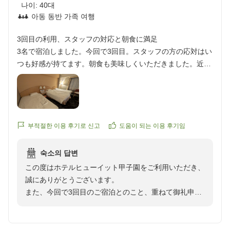
나이:
40대
아동 동반 가족 여행
3回目の利用、スタッフの対応と朝食に満足
3名で宿泊しました。今回で3回目。スタッフの方の応対はい
つも好感が持てます。朝食も美味しくいただきました。近く
に宿泊の時はまた利用させていただこうと思ってます。
クチコミの詳細はこちらから
https://review.travel.rakuten.co.jp/hotel/voice/1845?
reviewId=33123478295462
부적절한 이용 후기로 신고
도움이 되는 이용 후기임
숙소의 답변
この度はホテルヒューイット甲子園をご利用いただき、
誠にありがとうございます。
また、今回で3回目のご宿泊とのこと、重ねて御礼申し
上げます。
スタッフの対応や朝食につきまして、温かいお褒めの言