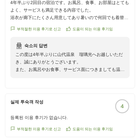
4年半ぶり2回目の宿泊です。お風呂、食事、お部屋はとても
よく、サービスも満足できる内容でした。
浴衣が廊下にたくさん用意してあり暑いので何回でも着替え
OKなのがよかったです。
부적절한 이용 후기로 신고
도움이 되는 이용 후기임
ロビーにお菓子が置いてあるので部屋にお茶うけがないのは
支障なく、売店にも他の名産品がたくさんあるので困りはし
숙소의 답변
ないのですがホテルオリジナルのお饅頭がなくなっていたの
この度は4年半ぶりに山代温泉 瑠璃光へお越しいただ
が少し残念でした。
き、誠にありがとうございます。
クチコミの詳細はこちらから
また、お風呂やお食事、サービス面につきましても温か
https://review.travel.rakuten.co.jp/hotel/voice/6191?
い評価をいただき、重ねて御礼申し上げます。
reviewId=33123478190142
当館の浴衣サービスにつきましてもご活用いただけたよ
うで大変嬉しく存じます。
실제 투숙객 작성
4
また、ホテルオリジナルのお饅頭につきまして、残念な
思いをさせてしまい申し訳ございません。貴重なご意見
등록된 이용 후기가 없습니다.
として今後の商品展開の参考にさせていただきます。
부적절한 이용 후기로 신고
도움이 되는 이용 후기임
館内には売店をはじめ、様々な趣向を凝らしております