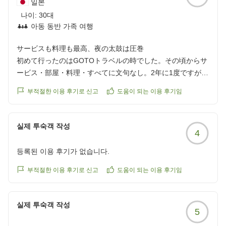
일본
나이:
30대
아동 동반 가족 여행
サービスも料理も最高、夜の太鼓は圧巻
初めて行ったのはGOTOトラベルの時でした。その頃からサ
ービス・部屋・料理・すべてに文句なし。2年に1度ですが、
石川に行くので必ず利用しています。夜に見れる太鼓は圧
부적절한 이용 후기로 신고
도움이 되는 이용 후기임
巻。ぜひ見て欲しい。(夏にしか行ったことないので他の季
節はやってるか不明です。)35周年スタンプラリーに子ども
が参加させて頂き素敵なプレゼントを頂きました。35周年お
실제 투숙객 작성
4
めでとうございます。また伺います。
クチコミの詳細はこちらから
등록된 이용 후기가 없습니다.
https://review.travel.rakuten.co.jp/hotel/voice/6191?
reviewId=33123478239012
부적절한 이용 후기로 신고
도움이 되는 이용 후기임
실제 투숙객 작성
5