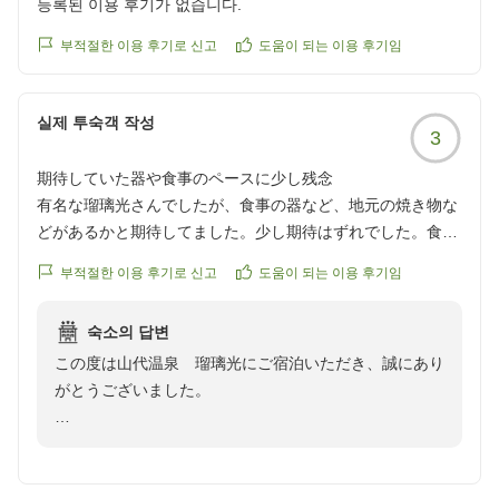
등록된 이용 후기가 없습니다.
ただけるような空間づくりを目指し、今回いただいたご
意見は今後の運営の参考にさせていただきます。
부적절한 이용 후기로 신고
도움이 되는 이용 후기임
また加賀方面へお越しの際は、ぜひ当館をご利用くださ
실제 투숙객 작성
い。お客様のまたのお越しを心よりお待ち申し上げてお
3
ります。
期待していた器や食事のペースに少し残念
有名な瑠璃光さんでしたが、食事の器など、地元の焼き物な
山代温泉 瑠璃光 スタッフ一同
どがあるかと期待してました。少し期待はずれでした。食事
もなんだか急いで食べたような感じでした。
부적절한 이용 후기로 신고
도움이 되는 이용 후기임
クチコミの詳細はこちらから
https://review.travel.rakuten.co.jp/hotel/voice/6191?
숙소의 답변
reviewId=33123478047364
この度は山代温泉 瑠璃光にご宿泊いただき、誠にあり
がとうございました。
せっかく当館をお選びいただいたにもかかわらず、お食
事の際の器や提供のペースに関しまして、ご期待に沿う
ことができず申し訳ございませんでした。