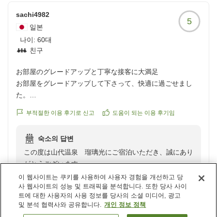
sachi4982
5
お食事の器につきましては、地元の工芸品など、より地
일본
域性を感じていただけるような工夫について、今後の献
나이:
60대
立構成や器選びの際の重要な参考とさせていただきま
친구
す。
お部屋のグレードアップと丁寧な接客に大満足
また、お食事のペース配分につきましても、お客様がゆ
お部屋をグレードアップして下さって、快適に過ごせまし
ったりとしたお時間をお過ごしいただけるよう、スタッ
た。
フ一同配慮を徹底してまいります。
接客もそれぞれ感じ良く、とても満足楽しめました。
부적절한 이용 후기로 신고
도움이 되는 이용 후기임
クチコミの詳細はこちらから
貴重なご意見をいただき、心より感謝申し上げます。
https://review.travel.rakuten.co.jp/hotel/voice/6191?
今回いただきましたお言葉を真摯に受け止め、より快適
숙소의 답변
reviewId=33123478042787
にお過ごしいただける施設を目指してまいります。
この度は山代温泉 瑠璃光にご宿泊いただき、誠にあり
またのお越しを心よりお待ち申し上げております。
がとうございます。
이 웹사이트는 쿠키를 사용하여 사용자 경험을 개선하고 당
사 웹사이트의 성능 및 트래픽을 분석합니다. 또한 당사 사이
お部屋のグレードアップにつきましてもご満足いただけ
트에 대한 사용자의 사용 정보를 당사의 소셜 미디어, 광고
たご様子で、大変嬉しく存じます。
및 분석 협력사와 공유합니다.
개인 정보 정책
また、スタッフの接客に関しましても温かいお言葉を頂