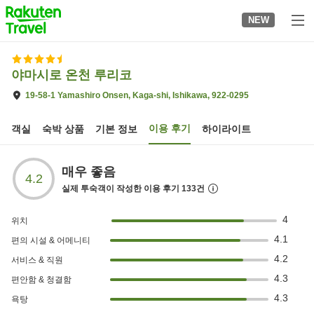
to
NEW
top
page
야마시로 온천 루리코
19-58-1 Yamashiro Onsen, Kaga-shi, Ishikawa, 922-0295
이용 후기
객실
숙박 상품
기본 정보
하이라이트
매우 좋음
4.2
실제 투숙객이 작성한 이용 후기
133
건
4
위치
4.1
편의 시설 & 어메니티
4.2
서비스 & 직원
4.3
편안함 & 청결함
4.3
욕탕