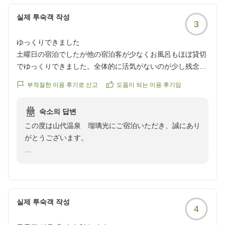
ので、ぜひ次回お越しの際にも当館での滞在をお楽しみ
실제 투숙객 작성
いただけますと幸いです。
3
またのお帰りをスタッフ一同、心よりお待ち申し上げて
ゆっくりできました
おります。
土曜日の宿泊でしたが他の宿泊客が少なくお風呂もほぼ貸切
でゆっくりできました。全体的に活気がないのが少し残念で
した
부적절한 이용 후기로 신고
도움이 되는 이용 후기임
クチコミの詳細はこちらから
https://review.travel.rakuten.co.jp/hotel/voice/6191?
숙소의 답변
reviewId=33123478128473
この度は山代温泉 瑠璃光にご宿泊いただき、誠にあり
がとうございます。
お風呂にてゆったりとしたお時間をお過ごしいただけた
とのこと、大変嬉しく存じます。当館での滞在がお客様
にとって心身のリフレッシュとなりましたら幸いです。
실제 투숙객 작성
4
一方で、館内の活気につきまして貴重なご意見をいただ
きありがとうございます。お客様により一層お楽しみい