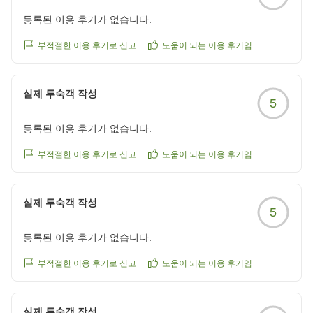
등록된 이용 후기가 없습니다.
부적절한 이용 후기로 신고
도움이 되는 이용 후기임
실제 투숙객 작성
5
등록된 이용 후기가 없습니다.
부적절한 이용 후기로 신고
도움이 되는 이용 후기임
실제 투숙객 작성
5
등록된 이용 후기가 없습니다.
부적절한 이용 후기로 신고
도움이 되는 이용 후기임
실제 투숙객 작성