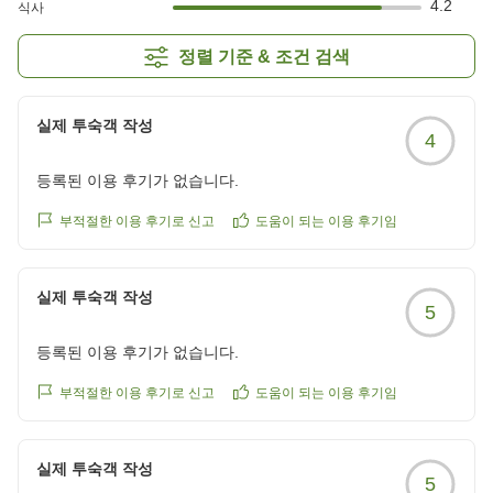
4.2
식사
정렬 기준 & 조건 검색
실제 투숙객 작성
4
등록된 이용 후기가 없습니다.
부적절한 이용 후기로 신고
도움이 되는 이용 후기임
실제 투숙객 작성
5
등록된 이용 후기가 없습니다.
부적절한 이용 후기로 신고
도움이 되는 이용 후기임
실제 투숙객 작성
5