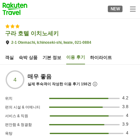
to
NEW
top
page
구라 호텔 이치노세키
2-1 Otemachi, Ichinoseki-shi, Iwate, 021-0884
이용 후기
객실
숙박 상품
기본 정보
하이라이트
매우 좋음
4
실제 투숙객이 작성한 이용 후기
198
건
4.2
위치
3.8
편의 시설 & 어메니티
4
서비스 & 직원
3.9
편안함 & 청결함
4
욕탕