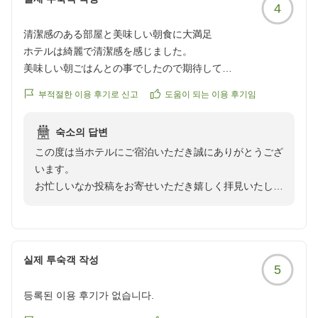
4
清潔感のある部屋と美味しい朝食に大満足
ホテルは綺麗で清潔感を感じました。
美味しい朝ごはんとの事でしたので期待して
ありましたが、私にはちょうど良い量で
부적절한 이용 후기로 신고
도움이 되는 이용 후기임
ご飯もおかわりをしてしまいました。
美味しかったです。
숙소의 답변
また利用したいと思っております。
この度は当ホテルにご宿泊いただき誠にありがとうござ
クチコミの詳細はこちらから
います。
https://review.travel.rakuten.co.jp/hotel/voice/2926?
お忙しいなか投稿をお寄せいただき嬉しく拝見いたしま
reviewId=33123478212615
した。
改装からすでに４年ほど経過しておりますが、水回りも
お部屋もキレイな状態がキープできており、お褒めの言
葉をいただくこともございます。
실제 투숙객 작성
5
バイキング形式やビュッフェ形式で朝食を提供するホテ
ルが多くなる中、当ホテルはお膳にセットした一般的な
등록된 이용 후기가 없습니다.
朝定食ではありますが、懐かしさもあるのか美味しいと