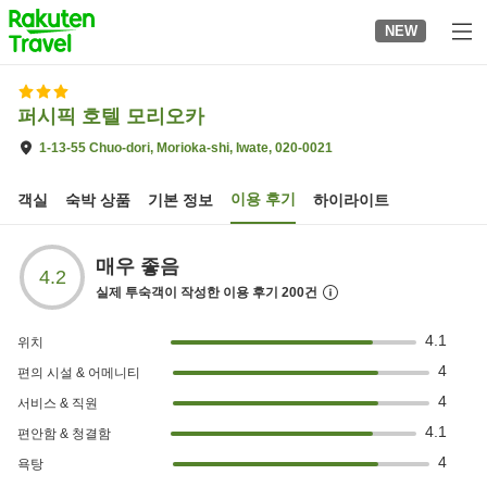
to
NEW
top
page
퍼시픽 호텔 모리오카
1-13-55 Chuo-dori, Morioka-shi, Iwate, 020-0021
이용 후기
객실
숙박 상품
기본 정보
하이라이트
매우 좋음
4.2
실제 투숙객이 작성한 이용 후기
200
건
4.1
위치
4
편의 시설 & 어메니티
4
서비스 & 직원
4.1
편안함 & 청결함
4
욕탕