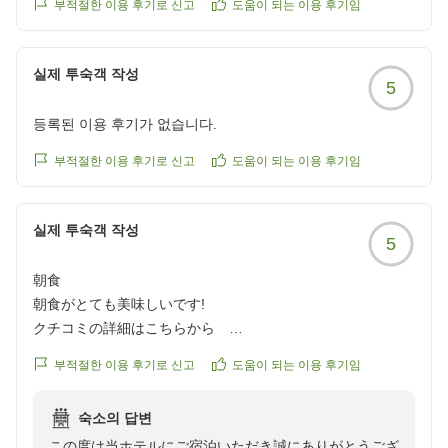
のお声をいただくこともございます。ご満足いただけた
부적절한 이용 후기로 신고
도움이 되는 이용 후기임
ようでホッとしております。
またのご利用をお待ちしております。
실제 투숙객 작성
5
등록된 이용 후기가 없습니다.
부적절한 이용 후기로 신고
도움이 되는 이용 후기임
실제 투숙객 작성
5
朝食
朝食がとても美味しいです!
クチコミの詳細はこちらから
https://review.travel.rakuten.co.jp/hotel/voice/2926?
부적절한 이용 후기로 신고
도움이 되는 이용 후기임
reviewId=33123478167818
숙소의 답변
この度は当ホテルにご宿泊いただき誠にありがとうござ