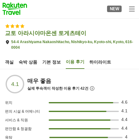
to
NEW
top
page
교토 아라시야마온센 토게츠테이
54-4 Arashiyama Nakaoshitacho, Nishikyo-ku, Kyoto-shi, Kyoto, 616-
0004
이용 후기
객실
숙박 상품
기본 정보
하이라이트
매우 좋음
4.1
실제 투숙객이 작성한 이용 후기
42
건
4.6
위치
4.1
편의 시설 & 어메니티
4.4
서비스 & 직원
4.4
편안함 & 청결함
4
욕탕