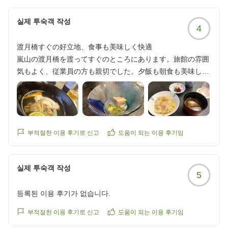
reviewId=33123478166023
실제 투숙객 작성
4
渡月橋すぐの好立地、食事も美味しく快適
嵐山の渡月橋を渡ってすぐのところにあります。旅館の雰囲
気もよく、従業員の方も親切でした。夕飯も朝食も美味しか
ったです。夜でも歩いて行けるところにコンビニがあって便
利でした。
クチコミの詳細はこちらから
https://review.travel.rakuten.co.jp/hotel/voice/8838?
reviewId=33123477997299
부적절한 이용 후기로 신고
도움이 되는 이용 후기임
실제 투숙객 작성
5
등록된 이용 후기가 없습니다.
부적절한 이용 후기로 신고
도움이 되는 이용 후기임