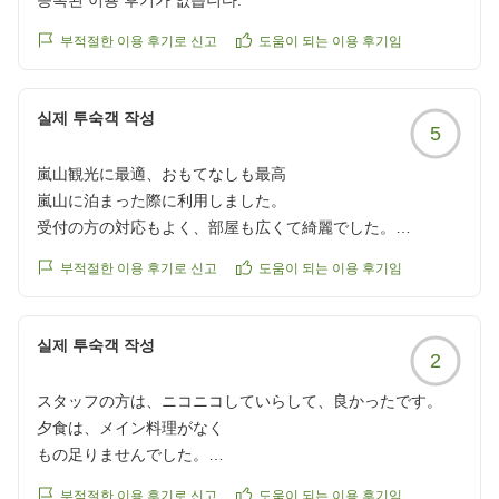
등록된 이용 후기가 없습니다.
부적절한 이용 후기로 신고
도움이 되는 이용 후기임
실제 투숙객 작성
5
嵐山観光に最適、おもてなしも最高
嵐山に泊まった際に利用しました。
受付の方の対応もよく、部屋も広くて綺麗でした。
アメニティも揃っており、とても快適に過ごすことができま
부적절한 이용 후기로 신고
도움이 되는 이용 후기임
した。
場所も嵐山観光にはとてもいい位置にあり、観光も楽しめま
した。
실제 투숙객 작성
2
また、チェックインの時と休憩で部屋に戻った時、お菓子と
抹茶をいただけて、おもてなしもよかったです。
スタッフの方は、ニコニコしていらして、良かったです。
また、嵐山を観光する際には利用したいと思います。
夕食は、メイン料理がなく
クチコミの詳細はこちらから
もの足りませんでした。
https://review.travel.rakuten.co.jp/hotel/voice/8838?
大浴場のサウナが使用禁止で残念でした。
reviewId=33123476241526
부적절한 이용 후기로 신고
도움이 되는 이용 후기임