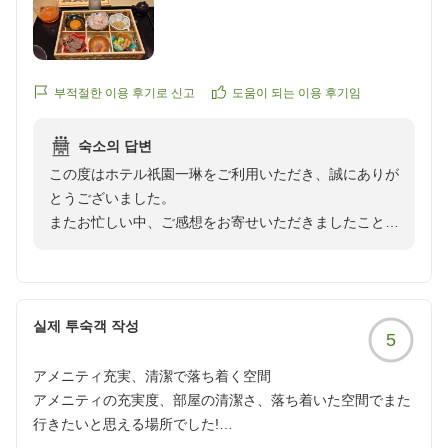
りでございます。ご滞在中のお時間をより快適にお過ご
reviewId=33123477955781
しいただけるようご用意しておりますサービスを、お喜
びいただけたことは私どもにとって大きな励みとなりま
す。
부적절한 이용 후기로 신고
도움이 되는 이용 후기임
清水寺をはじめとした京都観光にも便利な立地を活か
숙소의 답변
し、当館でのご滞在が素敵な旅の思い出の一部となりま
この度はホテル祇園一琳をご利用いただき、誠にありが
したことを大変嬉しく存じます。
とうございました。
またお忙しい中、ご感想をお寄せいただきましたこと、
頂戴したお言葉を励みに、今後も心地よい空間とサービ
重ねて御礼申し上げます。
スをご提供できますよう努めてまいります。
ご朝食やお風呂のジャグジー、シモンズのベッド、ラウ
また京都へお越しの際にお迎えできますことを、心より
ンジでのアルコールサービスなど、館内のさまざまな設
실제 투숙객 작성
お待ちしております。
5
備やサービスをご堪能いただけたご様子を拝読し、大変
嬉しく存じます。
ホテル祇園一琳
アメニティ充実、清潔で落ち着く空間
快適にお過ごしいただけたとのこと、何よりでございま
スタッフ一同
アメニティの充実度、部屋の清潔さ、落ち着いた空間でまた
す。
行きたいと思える場所でした!