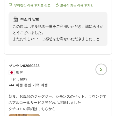
パン、部屋にあるジュースお茶お酒カップ麺全て無料が最高
부적절한 이용 후기로 신고
도움이 되는 이용 후기임
すぎました。清水寺は徒歩で行ける距離だし大変満足しまし
た。
숙소의 답변
クチコミの詳細はこちらから
この度はホテル祇園一琳をご利用いただき、誠にありが
https://review.travel.rakuten.co.jp/hotel/voice/168331?
とうございました。
reviewId=33123478053751
またお忙しい中、ご感想をお寄せいただきましたこと、
重ねて御礼申し上げます。
快適にお過ごしいただけたとのこと、大変嬉しく存じま
す。
ツンツン02060223
3
当館の立地や和の趣を感じていただける客室の雰囲気を
일본
お気に召していただき、光栄でございます。隠れ家のよ
나이:
60대
うな佇まいや、祇園ならではの落ち着いた空間をお楽し
아동 동반 가족 여행
みいただけたご様子を伺い、スタッフ一同大変嬉しく思
っております。
朝食、お風呂のジャグジー、シモンズのベット、ラウンジで
のアルコールサービス等どれも堪能しました
また、ロビーのパンやお部屋のお飲み物など、館内の無
クチコミの詳細はこちらから
料サービスにつきましてもご満足いただけたようで何よ
https://review.travel.rakuten.co.jp/hotel/voice/168331?