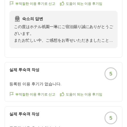
クチコミの詳細はこちらから
頂戴したお言葉を励みに、今後も心地よい空間とサービ
부적절한 이용 후기로 신고
도움이 되는 이용 후기임
https://review.travel.rakuten.co.jp/hotel/voice/168331?
スをご提供できますよう努めてまいります。
reviewId=33123476938009
숙소의 답변
また京都へお越しの際にお迎えできますことを、心より
この度はホテル祇園一琳にご宿泊賜り誠にありがとうご
お待ちしております。
ざいます。
またお忙しい中、ご感想をお寄せいただきましたこと、
ホテル祇園一琳
重ねて御礼申し上げます。
スタッフ一同
アメニティやお部屋の清潔さ、空間の雰囲気につきまし
てお褒めのお言葉を頂戴し、スタッフ一同大変嬉しく拝
실제 투숙객 작성
5
読いたしました。
「また行きたい」とのお言葉は、私どもにとって何より
등록된 이용 후기가 없습니다.
の励みでございます。
今後もより快適にお過ごしいただける空間づくりに努め
부적절한 이용 후기로 신고
도움이 되는 이용 후기임
てまいります。
ぜひまたお越しいただけます日を、心よりお待ち申し上
실제 투숙객 작성
げております。
5