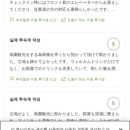
チェックイン時にはフロント前のエレベーターからお迎えし
てくださり、従業員の方の対応も素晴らしかったです。
4種類あるお部屋の中では1番安いお部屋に泊まりましたが、
부적절한 이용 후기로 신고
도움이 되는 이용 후기임
広くて明るくて大変綺麗！
冷蔵庫内はドリンクフリー、カップ麺と水も用意してくださ
いました。
실제 투숙객 작성
5
アメニティー、シャンプー等は全てロクシタンで用意されて
おり、連泊で掃除はありませんでしたが、お願いすればアメ
祇園観光をする為荷物を早くから預かって頂けて助かりまし
ニティーとドリンクを宿泊日数分追加していただけました。
た。立地も静かでよかったです。ウェルカムドリンクだけで
何よりお風呂が最高で2人で足を伸ばしても余裕、TVもつい
なく、お部屋でのドリンクも充実していて、乾いた喉を潤し
ていました。
ていただきました。スタッフの方も接客にも感謝申し上げま
朝も入浴しましたが、太陽の光が差し込んですごく気持ちよ
부적절한 이용 후기로 신고
도움이 되는 이용 후기임
す(o^^o)
かったです。
備え付けのソファも机も広め、部屋全体が明るめ（お洒落な
실제 투숙객 작성
ホテルはライトの光が全体には入らず薄暗いところが多いな
5
か…）でしたので化粧がしやすくて嬉しかったです！
京都に行く際はまた必ず宿泊させていただきます。
立地がよく、祇園観光に助かりました。部屋も清潔に整えら
れ、アメニティも素敵でした。朝食も美味しく、またぜひ伺
いたい宿になりました。
이 웹사이트는 쿠키를 사용하여 사용자 경험을 개선하고 당