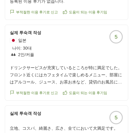
등록된 이용 후기가 없습니다.
ホテル祇園一琳
부적절한 이용 후기로 신고
도움이 되는 이용 후기임
실제 투숙객 작성
5
일본
나이:
30대
2인/커플
ドリンクサービスが充実しているところが特に満足でした。
フロント近くにはカフェタイムで楽しめるメニュー、部屋に
はアルコール、ジュース、お茶お水など、貸切のお風呂にも
沢山の種類の飲み物がありました。
부적절한 이용 후기로 신고
도움이 되는 이용 후기임
部屋では大画面のテレビで映画を見ながら、お部屋について
いたカップうどんを食べて特別な時間を過ごすことが出来ま
した。
실제 투숙객 작성
5
また行きたい！と思う素敵なホテルでした！
立地、コスパ、綺麗さ、広さ、全てにおいて大満足です。