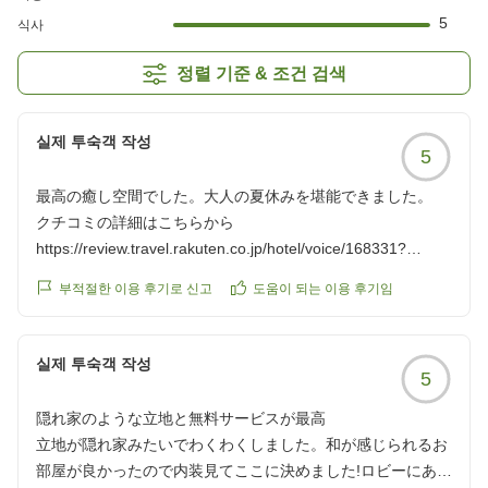
5
식사
정렬 기준 & 조건 검색
실제 투숙객 작성
5
最高の癒し空間でした。大人の夏休みを堪能できました。
クチコミの詳細はこちらから
https://review.travel.rakuten.co.jp/hotel/voice/168331?
reviewId=33123478081457
부적절한 이용 후기로 신고
도움이 되는 이용 후기임
실제 투숙객 작성
5
隠れ家のような立地と無料サービスが最高
立地が隠れ家みたいでわくわくしました。和が感じられるお
部屋が良かったので内装見てここに決めました!ロビーにある