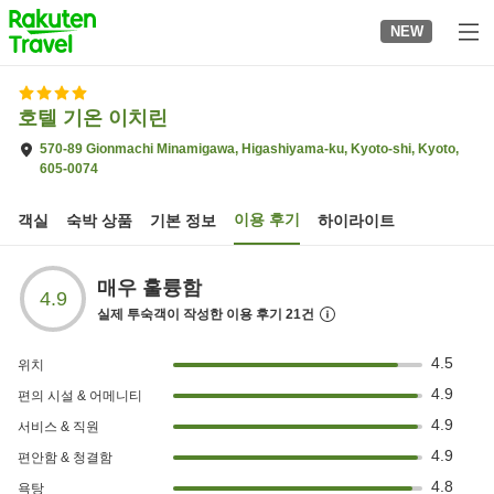
to
NEW
top
page
호텔 기온 이치린
570-89 Gionmachi Minamigawa, Higashiyama-ku, Kyoto-shi, Kyoto,
605-0074
이용 후기
객실
숙박 상품
기본 정보
하이라이트
매우 훌륭함
4.9
실제 투숙객이 작성한 이용 후기
21
건
4.5
위치
4.9
편의 시설 & 어메니티
4.9
서비스 & 직원
4.9
편안함 & 청결함
4.8
욕탕