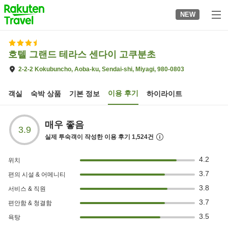
to
NEW
top
page
호텔 그랜드 테라스 센다이 고쿠분초
2-2-2 Kokubuncho, Aoba-ku, Sendai-shi, Miyagi, 980-0803
이용 후기
객실
숙박 상품
기본 정보
하이라이트
매우 좋음
3.9
실제 투숙객이 작성한 이용 후기
1,524
건
4.2
위치
3.7
편의 시설 & 어메니티
3.8
서비스 & 직원
3.7
편안함 & 청결함
3.5
욕탕