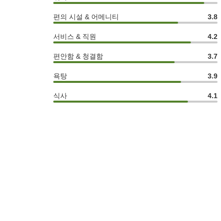
편의 시설 & 어메니티
3.8
서비스 & 직원
4.2
편안함 & 청결함
3.7
욕탕
3.9
식사
4.1