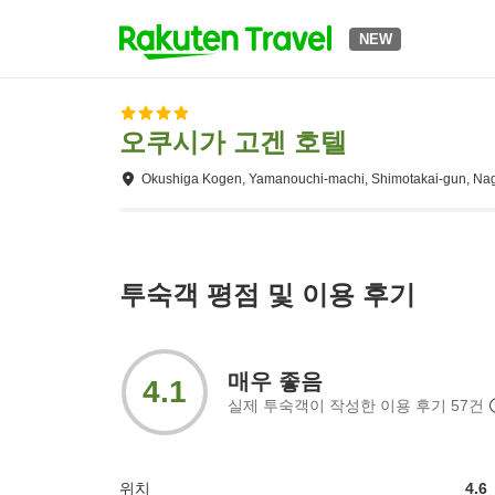
NEW
오쿠시가 고겐 호텔
Okushiga Kogen, Yamanouchi-machi, Shimotakai-gun, Na
투숙객 평점 및 이용 후기
매우 좋음
4.1
실제 투숙객이 작성한 이용 후기
57
건
위치
4.6