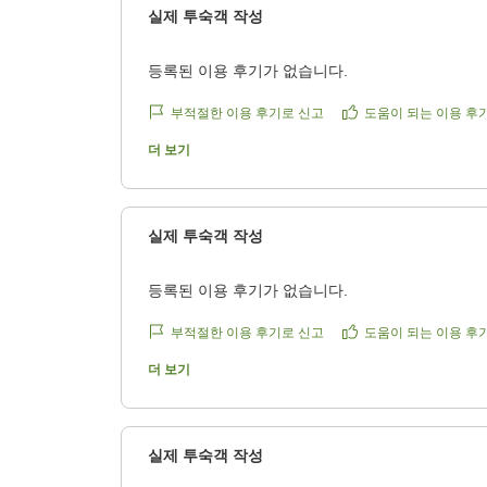
人生で初めてでした。高級なイメージがあって少
실제 투숙객 작성
が、レストランの雰囲気やスタッフの皆さんの温
はいえど肩肘張らない感じで、とってもよかった
등록된 이용 후기가 없습니다.
デビューしたい方にはぜひおすすめしたいです(笑
晴れていたので景色は昼夜問わず素敵でした特に
부적절한 이용 후기로 신고
도움이 되는 이용 후
な窓から見えたマジックアワーの空と、カフェの
더 보기
限りの高原が、一番のお気に入りです。
クチコミの詳細はこちらから
https://review.travel.rakuten.co.jp/hotel/voice/840
실제 투숙객 작성
reviewId=33123478148139
등록된 이용 후기가 없습니다.
부적절한 이용 후기로 신고
도움이 되는 이용 후
더 보기
실제 투숙객 작성