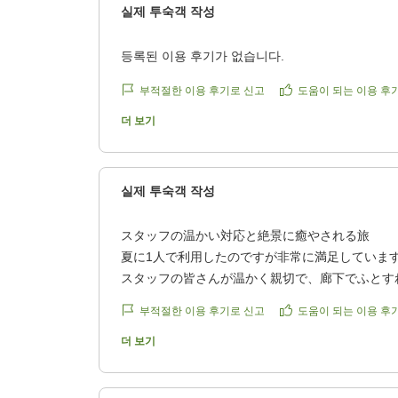
실제 투숙객 작성
등록된 이용 후기가 없습니다.
부적절한 이용 후기로 신고
도움이 되는 이용 후
더 보기
실제 투숙객 작성
スタッフの温かい対応と絶景に癒やされる旅
夏に1人で利用したのですが非常に満足していま
スタッフの皆さんが温かく親切で、廊下でふとす
「こんにちは!」と声をかけてくださるので、1人
부적절한 이용 후기로 신고
도움이 되는 이용 후
ごくあったかい気持ちになりました。
スキー場のオフシーズンということもあって、カ
더 보기
ほぼ貸し切り状態で、ゆっくりくつろげました。
夕食はフレンチをいただいたのですが、実は私は