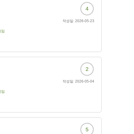
し緊張して行ったのです
4
かい対応が、フレンチと
です!私みたいにフレンチ
작성일:
2026-05-23
)
、宿泊したお部屋の小さ
기임
テラスからのぞむ見渡す
2?
2
작성일:
2026-05-04
기임
5