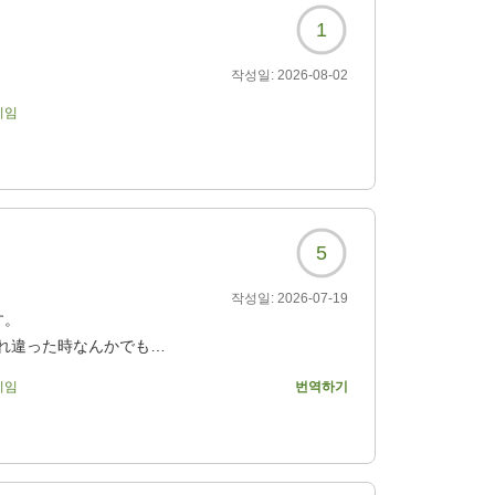
1
작성일:
2026-08-02
기임
5
작성일:
2026-07-19
す。
れ違った時なんかでも
旅をしていた身としてす
기임
번역하기
フェ/ラウンジや大浴場は
フレンチをいただくのが