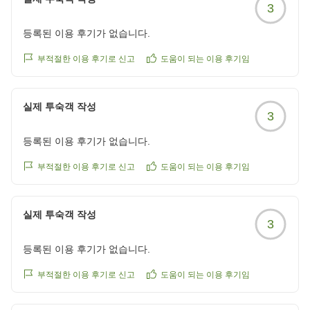
3
등록된 이용 후기가 없습니다.
부적절한 이용 후기로 신고
도움이 되는 이용 후기임
실제 투숙객 작성
3
등록된 이용 후기가 없습니다.
부적절한 이용 후기로 신고
도움이 되는 이용 후기임
실제 투숙객 작성
3
등록된 이용 후기가 없습니다.
부적절한 이용 후기로 신고
도움이 되는 이용 후기임