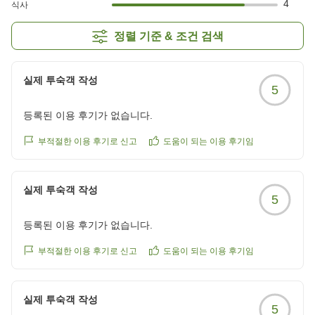
4
식사
정렬 기준 & 조건 검색
실제 투숙객 작성
5
등록된 이용 후기가 없습니다.
부적절한 이용 후기로 신고
도움이 되는 이용 후기임
실제 투숙객 작성
5
등록된 이용 후기가 없습니다.
부적절한 이용 후기로 신고
도움이 되는 이용 후기임
실제 투숙객 작성
5