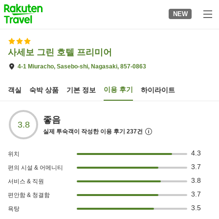
to
NEW
top
page
사세보 그린 호텔 프리미어
4-1 Miuracho, Sasebo-shi, Nagasaki, 857-0863
이용 후기
객실
숙박 상품
기본 정보
하이라이트
좋음
3.8
실제 투숙객이 작성한 이용 후기
237
건
4.3
위치
3.7
편의 시설 & 어메니티
3.8
서비스 & 직원
3.7
편안함 & 청결함
3.5
욕탕