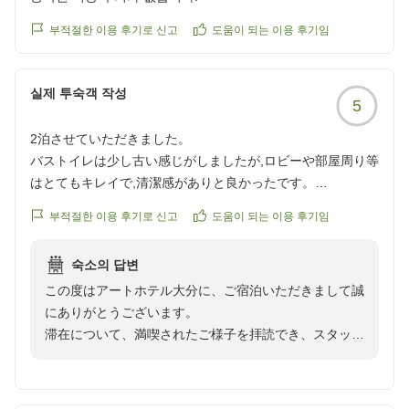
アートホテル大分 フロント
부적절한 이용 후기로 신고
도움이 되는 이용 후기임
실제 투숙객 작성
5
2泊させていただきました。
バストイレは少し古い感じがしましたが,ロビーや部屋周り等
はとてもキレイで,清潔感がありと良かったです。
特に朝食ビュッフェは品数が多く,ご当地料理も豊富でかなり
부적절한 이용 후기로 신고
도움이 되는 이용 후기임
満喫いたしました!!
またぜひお世話になりたいです。
숙소의 답변
ありがとうございました
この度はアートホテル大分に、ご宿泊いただきまして誠
クチコミの詳細はこちらから
にありがとうございます。
https://review.travel.rakuten.co.jp/hotel/voice/172891?
滞在について、満喫されたご様子を拝読でき、スタッフ
reviewId=33123478314042
一同嬉しく存じます。
また朝食バイキングにつきましても、満足していただき
ありがとうございます。郷土料理中心のメニューは大変