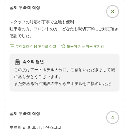
실제 투숙객 작성
3
スタッフの対応が丁寧で立地も便利
駐車場の方、フロントの方、どなたも親切丁寧にご対応頂き
感謝でした。
立地も繁華街に面していて、表からも裏からも出入り出来る
부적절한 이용 후기로 신고
도움이 되는 이용 후기임
のが便利でした。
コンビニも近くにあって助かりました。
숙소의 답변
お部屋は普通のビジネスホテルという感じで、特に不便な感
この度はアートホテル大分に、ご宿泊いただきまして誠
じはありませんでした。
にありがとうございます。
また数ある宿泊施設の中から当ホテルをご指名いただ
クチコミの詳細はこちらから
き、重ねてお礼申し上げます。
https://review.travel.rakuten.co.jp/hotel/voice/172891?
お部屋での滞在を満喫されたご様子で、嬉しく存じま
reviewId=33123478471652
す。
今後も、より良いサービスを提供していけるよう、誠心
실제 투숙객 작성
4
誠意努めて参ります。
また機会がありましたら、どうぞお越しくださいませ。
등록된 이용 후기가 없습니다.