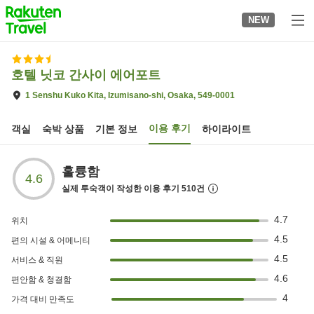
to
NEW
top
page
호텔 닛코 간사이 에어포트
1 Senshu Kuko Kita, Izumisano-shi, Osaka, 549-0001
이용 후기
객실
숙박 상품
기본 정보
하이라이트
훌륭함
4.6
실제 투숙객이 작성한 이용 후기
510
건
4.7
위치
4.5
편의 시설 & 어메니티
4.5
서비스 & 직원
4.6
편안함 & 청결함
4
가격 대비 만족도