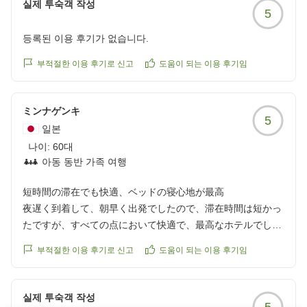
실제 투숙객 작성
5
등록된 이용 후기가 없습니다.
부적절한 이용 후기로 신고
도움이 되는 이용 후기임
ミンナゲンキ
5
일본
나이:
60대
아동 동반 가족 여행
短時間の滞在でも快適、ベッドの寝心地が最高
夜遅く到着して、朝早く出発でしたので、滞在時間は短かっ
たですが、すべての点において快適で、最高なホテルでし
た。ベッドの寝心地が特に最高でした。
부적절한 이용 후기로 신고
도움이 되는 이용 후기임
クチコミの詳細はこちらから
https://review.travel.rakuten.co.jp/hotel/voice/187?
reviewId=33123478250434
실제 투숙객 작성
5