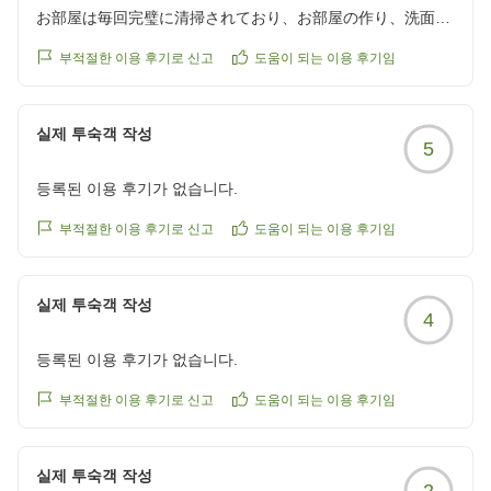
お部屋は毎回完璧に清掃されており、お部屋の作り、洗面台
も広く特に女性にはありがたい。
부적절한 이용 후기로 신고
도움이 되는 이용 후기임
備えつけのシャンプー類はポーラ化粧品を使われており、髪
の毛もきしむことなく潤い香りも最高です。
廊下ですれ違うハウスキーピングの方もベテラン層の日本人
실제 투숙객 작성
5
ばかりで、ホテルのクオリティの高さには妙に納得が行きま
した。安堵感のあるお値段以上のホテルだと思います
등록된 이용 후기가 없습니다.
クチコミの詳細はこちらから
https://review.travel.rakuten.co.jp/hotel/voice/187?
부적절한 이용 후기로 신고
도움이 되는 이용 후기임
reviewId=33123478438531
실제 투숙객 작성
4
등록된 이용 후기가 없습니다.
부적절한 이용 후기로 신고
도움이 되는 이용 후기임
실제 투숙객 작성
2