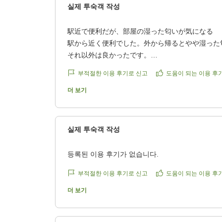
실제 투숙객 작성
2
駅近で便利だが、部屋の湿った匂いが気になる
3
駅から近く便利でした。外から帰るとやや湿った
それ以外は良かったです。
5
クチコミの詳細はこちらから
부적절한 이용 후기로 신고
도움이 되는 이용 후
4
https://review.travel.rakuten.co.jp/hotel/voice/14
reviewId=33123478607649
더 보기
4
실제 투숙객 작성
등록된 이용 후기가 없습니다.
부적절한 이용 후기로 신고
도움이 되는 이용 후
더 보기