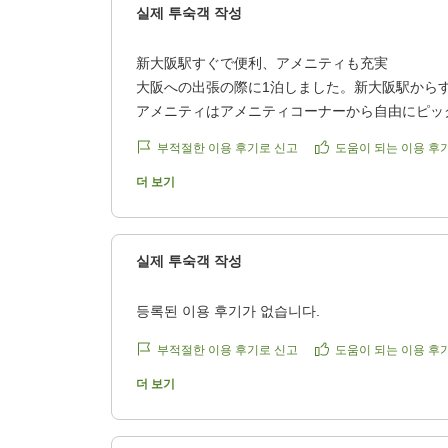
실제 투숙객 작성
9
新大阪駅すぐで便利、アメニティも充実
4
大阪への出張の際に1泊しました。新大阪駅から
アメニティはアメニティコーナーから自由にピッ
2
ボディタオル、かみそり、歯ブラシ、化粧水等が
부적절한 이용 후기로 신고
도움이 되는 이용 후
4
綺麗な部屋でした。スリッパは使い捨てタイプで
スタイプでした。Wi-Fiはよく繋がりました。
더 보기
8
冷蔵庫はよく冷えましたが、チェックイン時にス
でした。エアコンも同じです。
4
他の画像やクチコミの詳細はこちらから
실제 투숙객 작성
https://review.travel.rakuten.co.jp/hotel/voice/16
reviewId=33123478638439
등록된 이용 후기가 없습니다.
부적절한 이용 후기로 신고
도움이 되는 이용 후
더 보기