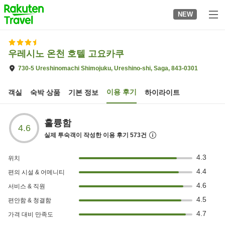
to
NEW
top
page
우레시노 온천 호텔 고요카쿠
730-5 Ureshinomachi Shimojuku, Ureshino-shi, Saga, 843-0301
이용 후기
객실
숙박 상품
기본 정보
하이라이트
훌륭함
4.6
실제 투숙객이 작성한 이용 후기
573
건
4.3
위치
4.4
편의 시설 & 어메니티
4.6
서비스 & 직원
4.5
편안함 & 청결함
4.7
가격 대비 만족도