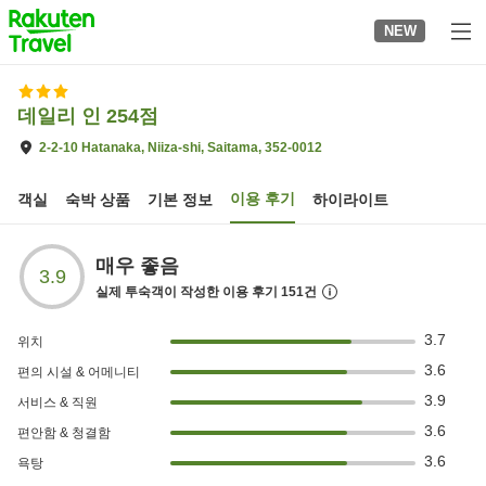
to
NEW
top
page
데일리 인 254점
2-2-10 Hatanaka, Niiza-shi, Saitama, 352-0012
이용 후기
객실
숙박 상품
기본 정보
하이라이트
매우 좋음
3.9
실제 투숙객이 작성한 이용 후기
151
건
3.7
위치
3.6
편의 시설 & 어메니티
3.9
서비스 & 직원
3.6
편안함 & 청결함
3.6
욕탕