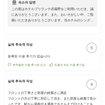
숙소의 답변
この度はホテルブリランテ武蔵野をご利用いただき、誠
にありがとうございます。また、おいそがしい中、ご投
稿いただきありがとうございます。当ホテルのシングル
ルームは17㎡でございます。ドレッサーのついた機能
的なデスクに、窓も大きめで、シングルでありながら
広々とした空間でお過ごしいただけるかと存じます。セ
ットメニューの朝食も席を立つ慌ただしさがないと、ご
실제 투숙객 작성
5
ゆっくされたいお客様にご好評いただいております。ま
たご宿泊いただけますこと、心よりお待ちしておりま
등록된 이용 후기가 없습니다.
す。
부적절한 이용 후기로 신고
도움이 되는 이용 후기임
실제 투숙객 작성
4
フロントの丁寧さと部屋の綺麗さに満足
フロントの方が丁寧に対応して頂き、また部屋も綺麗で良か
ったです。駅から屋根付き通路でホテルまで行けることをア