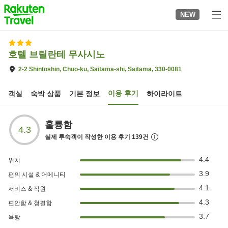
to
NEW
top
page
호텔 브릴란테 무사시노
2-2 Shintoshin, Chuo-ku, Saitama-shi, Saitama, 330-0081
이용 후기
객실
숙박 상품
기본 정보
하이라이트
훌륭함
4.3
실제 투숙객이 작성한 이용 후기
139
건
4.4
위치
3.9
편의 시설 & 어메니티
4.1
서비스 & 직원
4.3
편안함 & 청결함
3.7
욕탕