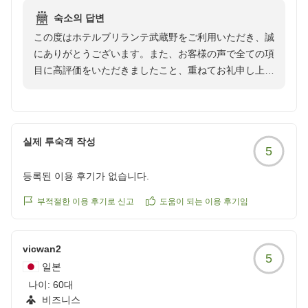
reviewId=33123476986055
숙소의 답변
この度はホテルブリランテ武蔵野をご利用いただき、誠
にありがとうございます。また、お客様の声で全ての項
目に高評価をいただきましたこと、重ねてお礼申し上げ
ます。当ホテルのシングルルームは17㎡でございま
す。大きな窓の前にデスクを配置しておりますので、空
間を広々とお使いいただけるかと存じます。またデスク
にはドレッサーが組み込まれておりますので、女性のお
실제 투숙객 작성
5
客様からは自然光でメイクアップができるとご好評いた
だいております。埼玉にお越しの際は、またご宿泊いた
등록된 이용 후기가 없습니다.
だけますこと心よりお待ちしております。
부적절한 이용 후기로 신고
도움이 되는 이용 후기임
vicwan2
5
일본
나이:
60대
비즈니스