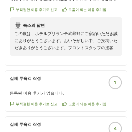
ピールされたほうがよいかも。
부적절한 이용 후기로 신고
도움이 되는 이용 후기임
クチコミの詳細はこちらから
숙소의 답변
https://review.travel.rakuten.co.jp/hotel/voice/18895?
この度は、ホテルブリランテ武蔵野にご宿泊いただき誠
reviewId=33123477373390
にありがとうございます。おいそがしい中、ご投稿いた
だきありがとうございます。フロントスタッフの接客
と、客室につきましてお褒めのお言葉と、さらにアピー
ルポイントまで、ご紹介いただき感謝申し上げます。さ
いたま新都心駅から当ホテルまでは徒歩5分。屋根の付
いた歩行者デッキは、キャリーケースなど、大きいお荷
실제 투숙객 작성
1
物をお持ちの際にも傘をさす煩わしさがから解放さるか
と存じます。また、埼玉にお越しの際には、当ホテルに
등록된 이용 후기가 없습니다.
お宿泊いただけますこと、心よりお待ちしております。
부적절한 이용 후기로 신고
도움이 되는 이용 후기임
실제 투숙객 작성
4