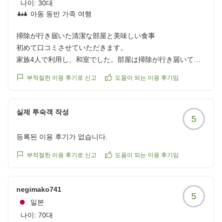
お腹も心も満たされてチェックアウトしました。
나이:
30대
スタッフの方も皆さん優しく接してくださいます。
아동 동반 가족 여행
近くで宿を探している人がいたらここを勧めています。機会
掃除が行き届いた清潔な部屋と美味しい食事
があればまた利用させていただきたいです。
初めて口コミさせていただきます。
クチコミの詳細はこちらから
家族4人で利用し、和室でした。部屋は掃除が行き届いてお
https://review.travel.rakuten.co.jp/hotel/voice/142623?
り、広間、トイレ、お風呂、洗面台すべてピカピカで気持ち
reviewId=33123478384015
부적절한 이용 후기로 신고
도움이 되는 이용 후기임
よく過ごせました。
温泉は大きめの湯船が室内と露天で1つずつあり、昼間はキ
ャンプのお客さんが多そうだったため夜と朝に利用しまし
실제 투숙객 작성
5
た。
宿泊前にすぐ近くの河原で遊びましたが、水が冷たく暑い日
등록된 이용 후기가 없습니다.
にちょうどよかったです。スタッフの方々は温かく細かな気
遣いを感じる接客で、良かったです。
부적절한 이용 후기로 신고
도움이 되는 이용 후기임
アクセスは奥座敷というだけあり、市街地からは少し遠くに
ありました。最寄りのコンビニは車で15分くらいです。
negimako741
昼食のバーベキューはお肉、海鮮、野菜がバランスよく盛ら
5
れていました。夕食、朝食はレストランでいただきました
일본
が、地元の食材が使われていて非常に美味しかったです。
나이:
70대