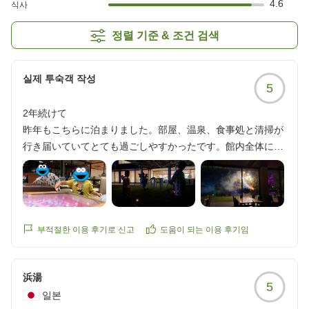
4.6
식사
정렬 기준 & 조건 검색
실제 투숙객 작성
5
2年続けて
昨年もこちらに泊まりました。部屋、温泉、食事処と清掃が
行き届いていてとても過ごしやすかったです。館内全体にエ
アコンが効いているため、お風呂から上がって部屋に戻るま
での移動も涼しく快適です。お風呂はどちらかと言うとコン
パクトで浴槽もあまり広くはありませんが宿泊の部屋数も少
ないので必要十分かなと思いました。
ホテルに早めにチェックインし、部屋に荷物を置いてから徒
부적절한 이용 후기로 신고
도움이 되는 이용 후기임
歩で行ける近くの川で水遊びをしました。
ご飯もとても美味しくボリュームもあり、お子様ランチも大
浜湯
きな海老フライやハンバーグととても美味しそうでした。
5
朝ごはんは健康的な和食で白ご飯のおかわりが自由でした。
일본