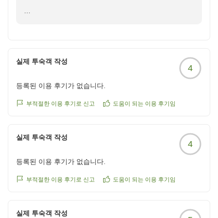
この度は、大河原温泉かもしか荘にご宿泊頂きまし
て、誠にありがとうございます。
また、ご滞在中のご感想もお寄せ頂き、心より感謝申し
上げます。
실제 투숙객 작성
4
静かな山あいでのひとときが、ご旅行の思い出の一つ
등록된 이용 후기가 없습니다.
となりましたことを大変嬉しく思います。スタッフへの
温かいお言葉も頂戴し、何よりの励みでございます。
부적절한 이용 후기로 신고
도움이 되는 이용 후기임
これからも皆様に「また来たい」と思って頂ける宿を
실제 투숙객 작성
目指し、おもてなしに一層磨きをかけてまいります。
4
등록된 이용 후기가 없습니다.
季節ごとに異なる自然の景色や旬のお料理をご用意し
ておりますので、ぜひまたお越しくださいませ。
부적절한 이용 후기로 신고
도움이 되는 이용 후기임
お客様のまたのご来館を、スタッフ一同心よりお待ち申
し上げております。
실제 투숙객 작성