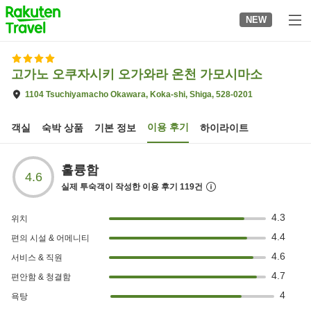
to
NEW
top
page
고가노 오쿠자시키 오가와라 온천 가모시마소
1104 Tsuchiyamacho Okawara, Koka-shi, Shiga, 528-0201
이용 후기
객실
숙박 상품
기본 정보
하이라이트
훌륭함
4.6
실제 투숙객이 작성한 이용 후기
119
건
4.3
위치
4.4
편의 시설 & 어메니티
4.6
서비스 & 직원
4.7
편안함 & 청결함
4
욕탕