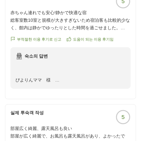
5
赤ちゃん連れでも安心!静かで快適な宿
大河原温泉かもしか荘 阪東
総客室数10室と規模が大きすぎないため宿泊客も比較的少な
く、館内は静かでゆったりとした時間を過ごせました。
부적절한 이용 후기로 신고
도움이 되는 이용 후기임
今回、赤ちゃん連れだったので和室を利用しました。客室は
就寝スペースとは別に、テレビやローテーブル、座椅子が置
숙소의 답변
かれたくつろぎスペースがあり、広々と使えて快適でした。
トイレとお風呂が別になっているのも使いやすく、ユニット
バス特有の窮屈さを感じずに過ごせました。赤ちゃんも持参
ぴよりんママ 様
したお昼寝マットとお気に入りの毛布でリラックスして過ご
していたように思います。
この度は、大河原温泉かもしか荘にご宿泊頂きまし
食事の際はレストランでベビーラックを貸していただけまし
て、誠に有難うございます。
た。リクライニングできるため、寝ている時はそのまま休ま
실제 투숙객 작성
5
また、お忙しい中、大変丁寧で温かいご感想をお寄せ頂
せることができ、起きている時は一緒に食事の時間を楽しめ
きましたこと、重ねて御礼申し上げます。
ました。乳児連れでも安心して利用できるよう配慮していた
部屋広く綺麗、露天風呂も良い
だき、とてもありがたかったです。また、赤ちゃん連れなら
部屋が広く綺麗で、お風呂も露天風呂があり、よかったで
お子様とのご旅行は何かとご不安なことも多かったか