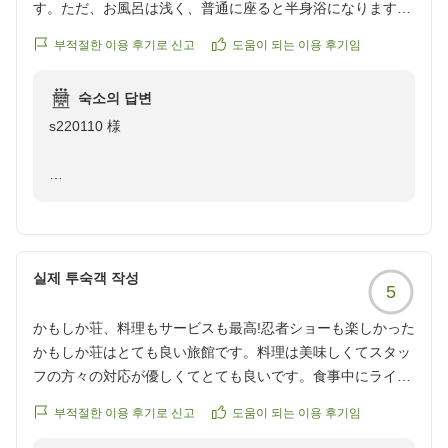
ではの場面でもスタッフの皆さまが状況に応じて温かく柔軟
す。ただ、お風呂は浅く、普通に座ると半身浴になります。
と存じますが、「赤ちゃん連れでも安心！静かで快適な
に対応してくださり、安心して滞在することができました。
夕食中にイルミネーションと花火の演出もあり、楽しかった
宿」とのお言葉を頂き、スタッフ一同ホッと胸をなでお
부적절한 이용 후기로 신고
도움이 되는 이용 후기임
です。
ろすと同時に、大変嬉しく拝読致しました。
朝食はビュッフェではなく定食スタイルで、ご飯のおかわり
他の画像やクチコミの詳細はこちらから
が可能でした。一般的にはビュッフェを好む方もいるかもし
숙소의 답변
https://review.travel.rakuten.co.jp/hotel/voice/142623?
当館は全10部屋と小さなお宿だからこそ、お客様お
れませんが、赤ちゃん連れの我が家にとっては席を立つ回数
s220110 様
reviewId=33123477728653
ひとりおひとりに寄り添ったおもてなしと、ゆったりと
が少なく済み、むしろゆっくり食事を楽しめました。夕食・
した静かな時間をご提供することを大切にしておりま
朝食ともに大満足のおいしさでした。
す。和室のくつろげるスペースやセパレートタイプのお
この度は、大河原温泉かもしか荘にご宿泊頂きまして誠
風呂が、お子様との快適な滞在のお役に立てたようで何
客室にはお茶とお水が用意されており、和の雰囲気を楽しめ
にありがとうございます。
よりでございます。
ました。コーヒー好きとしては客室でもいただけるとうれし
暖かい口コミのご投稿にも、重ねてお礼申し上げます。
かったですが、朝食時には自由に飲むことができ、ロビー横
실제 투숙객 작성
また、お食事の際のスタッフの対応や、ベビーラック
の売店でも購入できるため特に不便はありませんでした。
5
かもしか荘でのご宿泊を、ご満喫いただけたようにお見
の利便性についても詳しくご評価頂きありがとうござい
受けいたしました。特にお部屋は当館の自慢でございま
かもしか荘、料理もサービスも最高!忍者ショーも楽しかった
ます。朝食の定食スタイルにつきましても、赤ちゃん連
総じて、赤ちゃん連れでもとても過ごしやすく、スタッフの
すので、高評価を頂けてうれしい限りでございます。
かもしか荘はとても良い旅館です。料理は美味しくてスタッ
れのご家族様ならではの視点で「ゆっくり食事が楽しめ
皆さまのお気遣いも温かい素敵なお宿でした。また機会があ
露天風呂に関しましては、ご不便をおかけし申し訳ござ
フの方々の対応が優しくてとても良いです。食事中にライト
た」と言って頂けたことは、私どもにとっても新たな気
れば利用したいと思います。
いませんでした。当館の露天風呂は、お客様のおっしゃ
アップのショーがあって忍者の花火もありました。忍者との
づきとなり、大きな励みになります。
クチコミの詳細はこちらから
る通り浅めとなっております。温泉設備の関係によるも
부적절한 이용 후기로 신고
도움이 되는 이용 후기임
写真撮影もしてもらって子供や家族へのサービスも嬉しい。
https://review.travel.rakuten.co.jp/hotel/voice/142623?
のでございますので、何卒ご容赦くださいませ。