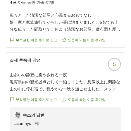
また利用させていただきます。
아동 동반 가족 여행
クチコミの詳細はこちらから
広々とした清潔な部屋と心温まるおもてなし
https://review.travel.rakuten.co.jp/hotel/voice/142623?
娘一家と家族旅行でかもしか荘に泊まりました。6名でも十
reviewId=33123478358223
分な広々した間取りで、何より清潔なお部屋。敷布団も厚め
で快眠できました。温泉の湯加減も適温で、特に露天風呂は
부적절한 이용 후기로 신고
도움이 되는 이용 후기임
大変気持ち良いと他のお客さんも口にされていました。夕食
は近江ステーキ付の地元の食材を活かした会席を堪能。甲賀
忍者との写真撮影など楽しい一時を過ごすことができまし
실제 투숙객 작성
5
た。朝食は絶景を背景に久しぶりに新鮮な生卵のかけご飯を
頂き大満足。とにかく、スタッフの皆様の親切な対応、きめ
山あいの静寂に癒やされる一夜
細かいおもてなしに感謝感激。機会あれば、また是非再訪し
滋賀県内の観光拠点として一泊しました。想像以上に閑静な
たいと思います。
山の中に佇む宿で、穏やかな一晩を過ごせました。スタッフ
クチコミの詳細はこちらから
の方にもご丁寧に対応いただき、気持ちよく滞在できまし
https://review.travel.rakuten.co.jp/hotel/voice/142623?
부적절한 이용 후기로 신고
도움이 되는 이용 후기임
た。
reviewId=33123478209231
クチコミの詳細はこちらから
숙소의 답변
https://review.travel.rakuten.co.jp/hotel/voice/142623?
asamnyc 様
reviewId=33123478201198