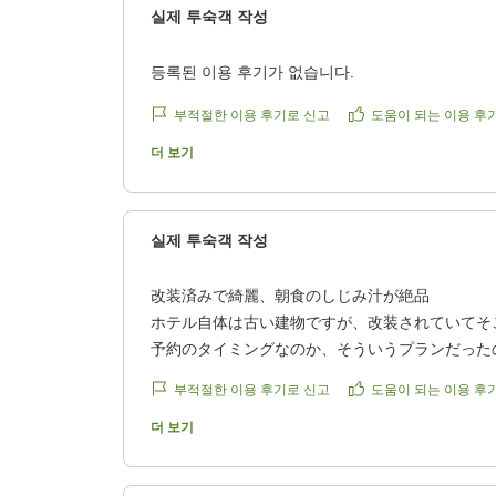
실제 투숙객 작성
등록된 이용 후기가 없습니다.
부적절한 이용 후기로 신고
도움이 되는 이용 후
더 보기
실제 투숙객 작성
改装済みで綺麗、朝食のしじみ汁が絶品
ホテル自体は古い建物ですが、改装されていてそ
予約のタイミングなのか、そういうプランだった
の部屋だったので渡り廊下を歩いて行くのが少し
부적절한 이용 후기로 신고
도움이 되는 이용 후
フロント前でもらえるアメニティは豊富で便利。
朝食も美味しくて、とくに地元特産のしじみ汁が
더 보기
した。
クチコミの詳細はこちらから