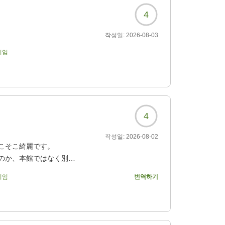
4
작성일:
2026-08-03
기임
4
작성일:
2026-08-02
こそこ綺麗です。
のか、本館ではなく別館
手間でした。
기임
번역하기
二日酔いにの胃に沁みま