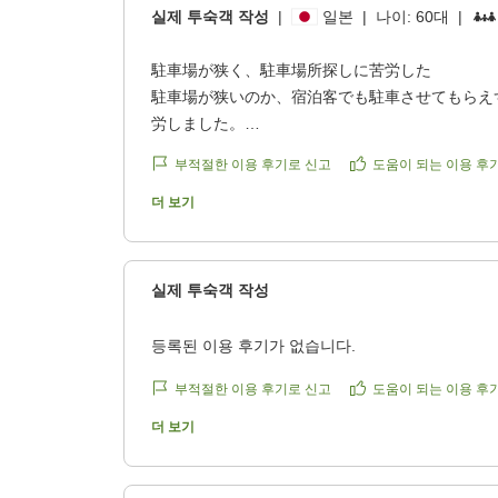
실제 투숙객 작성
|
일본
|
나이:
60대
|
4
駐車場が狭く、駐車場所探しに苦労した
4
駐車場が狭いのか、宿泊客でも駐車させてもらえ
労しました。
8
クチコミの詳細はこちらから
부적절한 이용 후기로 신고
도움이 되는 이용 후
4
https://review.travel.rakuten.co.jp/hotel/voice/569
reviewId=33123478524178
더 보기
2
1
실제 투숙객 작성
등록된 이용 후기가 없습니다.
부적절한 이용 후기로 신고
도움이 되는 이용 후
더 보기