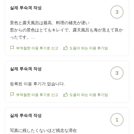
실제 투숙객 작성
3
景色と露天風呂は最高、料理の補充が遅い
窓からの景色はとてもキレイで、露天風呂も海が見えて良か
ったです。
バイキングの料理がすぐに無くなってしまい、補充されるま
부적절한 이용 후기로 신고
도움이 되는 이용 후기임
でに時間がかかっていて残念でした。
クチコミの詳細はこちらから
실제 투숙객 작성
3
https://review.travel.rakuten.co.jp/hotel/voice/75267?
reviewId=33123478435294
등록된 이용 후기가 없습니다.
부적절한 이용 후기로 신고
도움이 되는 이용 후기임
실제 투숙객 작성
1
写真に残したくないほど残念な滞在