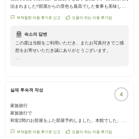
上の参考にさせていただきます。
泊まれました!!部屋からの景色も最高でした食事も美味しか
ったです。
そのような中でも、大満足との大変嬉しいお言葉をいた
부적절한 이용 후기로 신고
도움이 되는 이용 후기임
また初島に行く乗り場の熱海港も目の前で立地が良かったで
だき、スタッフ一同心より感謝申し上げます。お客様か
す。
らのお褒めの言葉は、私どもにとって何よりの励みで
숙소의 답변
次回もまた行きたいと思える宿でした。
す。
この度は当館をご利用いただき、またお写真付きでご感
クチコミの詳細はこちらから
想をお寄せいただき誠にありがとうございます。
https://review.travel.rakuten.co.jp/hotel/voice/75267?
「また行きます！」とのお言葉を励みに、次回もより快
reviewId=33123478274120
適にお過ごしいただけるよう、サービス向上に努めてま
当日のご予約にもかかわらず、ご滞在に満足いただけた
いります。またお会いできます日を、スタッフ一同心よ
ご様子を伺い、大変嬉しく思っております。お部屋から
りお待ちしております。
の景色やお食事もお楽しみいただけたとのこと、何より
でございます。
실제 투숙객 작성
ウオミサキホテル
4
島田
また、初島行きの乗り場である熱海港が目の前という立
家族旅行
地も、ご旅行のお役に立てたようで幸いでございます。
家族旅行で
和室2間のお部屋をふた部屋予約しました。本館でした。
「次回もまた行きたいと思える宿」とのお言葉は、スタ
一部屋目は、横長く窓も2つあり景色も最高でした。シャワ
ッフ一同にとって何よりの励みでございます。これから
부적절한 이용 후기로 신고
도움이 되는 이용 후기임
ーは壊れていましたが大浴場があるので気になりませんでし