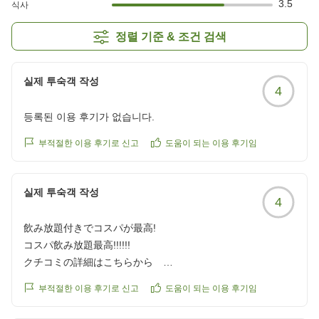
3.5
식사
정렬 기준 & 조건 검색
실제 투숙객 작성
4
등록된 이용 후기가 없습니다.
부적절한 이용 후기로 신고
도움이 되는 이용 후기임
실제 투숙객 작성
4
飲み放題付きでコスパが最高!
コスパ飲み放題最高!!!!!!
クチコミの詳細はこちらから
https://review.travel.rakuten.co.jp/hotel/voice/75267?
부적절한 이용 후기로 신고
도움이 되는 이용 후기임
reviewId=33123478445298