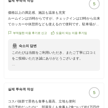
실제 투숙객 작성
の点検や客室環境の維持・改善に努め、より快適にお過
https://review.travel.rakuten.co.jp/hotel/voice/75267?
5
ごしいただけるよう取り組んでまいります。
reviewId=33123478316489
価格以上の満足感、施設も温泉も充実
ルームインは15時からですが、チェックインは13時から出来
「価格重視であれば本当におすすめ」とのお言葉をいた
てロッカーや休憩所なども使えるので便利です。駐車場が遠
だけたことを大変光栄に思います。今後も価格以上の価
いのは若干不便でした。(チェックイン、アウト時は送迎の
値を感じていただけるホテルを目指し、サービス向上に
부적절한 이용 후기로 신고
도움이 되는 이용 후기임
車が出ます)エレベーターはそんなに人が乗れないので食事
努めてまいります。
時は混み合います。熱海港には近いですが親水公園や熱海銀
숙소의 답변
座などまでは歩いて距離があるのですが、立地重視の方には
またご夫婦でお越しいただける日を、スタッフ一同心よ
このたびは当館をご利用いただき、またご丁寧に口コミ
向いてないかも。でも価格を考えると食事も部屋も温泉も卓
りお待ちしております。
をご投稿いただき誠にありがとうございます。
球などの施設も含め大満足でした!また行きます!
ウオミサキホテル 平田
クチコミの詳細はこちらから
13時からチェックインいただき、ロッカーや休憩所を
https://review.travel.rakuten.co.jp/hotel/voice/75267?
ご活用いただけたとのこと、お客様に便利にお過ごしい
reviewId=33123478297934
ただけたようで大変嬉しく思います。
실제 투숙객 작성
5
一方で、駐車場までの距離や、エレベーターが食事時間
帯に混雑する点につきましては、ご不便をおかけし申し
コスパ抜群で景色も食事も最高、立地も便利
訳ございません。貴重なご意見として今後のサービス向
当日予約だったのに、部屋良くも食事も2食ついて約1万円代