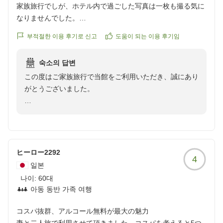
家族旅行でしが、ホテル内で過ごした写真は一枚も撮る気に
なりませんでした。
本館308号
부적절한 이용 후기로 신고
도움이 되는 이용 후기임
ありがとうございました
クチコミの詳細はこちらから
숙소의 답변
https://review.travel.rakuten.co.jp/hotel/voice/75267?
この度はご家族旅行で当館をご利用いただき、誠にあり
reviewId=33123478324133
がとうございました。
しかしながら、せっかくの大切なご旅行にもかかわら
ず、ご期待に添うご滞在をご提供できず、「写真に残し
たくないほど残念な滞在」とのお気持ちにさせてしまい
ましたことを、心よりお詫び申し上げます。
ヒーロー2292
4
일본
ご宿泊いただきました本館308号室につきましても、お
나이:
60대
客様にご満足いただける環境をご提供できなかったこと
아동 동반 가족 여행
を真摯に受け止めております。
コスパ抜群、アルコール無料が最大の魅力
いただいたご意見を無駄にすることなく、客室の点検・