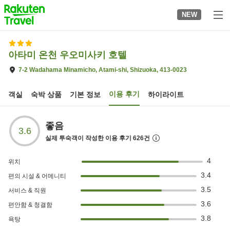
to
NEW
top
page
아타미 온천 우오미사키 호텔
7-2 Wadahama Minamicho, Atami-shi, Shizuoka, 413-0023
이용 후기
객실
숙박 상품
기본 정보
하이라이트
좋음
3.6
실제 투숙객이 작성한 이용 후기
626
건
4
위치
3.4
편의 시설 & 어메니티
3.5
서비스 & 직원
3.6
편안함 & 청결함
3.8
욕탕