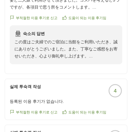
妻と二人旅で利用させて頂きました。コスパを考えると5つ
管理をはじめ、より快適にお過ごしいただける施設づく
ですが、各項目で思う所をコメントします。
りとサービスの向上に努めてまいります。
部屋について~全部屋で一番パホーマンスが悪い部屋である
부적절한 이용 후기로 신고
도움이 되는 이용 후기임
と思いました。煙草の臭いはなかったですが、カビ臭さが少
この度は貴重なご意見をお寄せいただき、誠にありがと
し感じられ、照明もパチパチと明るくなったり、暗くなった
うございました。
숙소의 답변
りとしたことから、丸形蛍光灯を変えてもらいました。た
この度はご夫婦でのご宿泊に当館をご利用いただき、誠
だ、寝るだけでしたら十分でした。
ウオミサキホテル
にありがとうございました。また、丁寧なご感想をお寄
食事について~食事は夕食、朝食ともバイキング形式で、コ
せいただき、心より御礼申し上げます。
スパを考えると及第点でしたし、何より、アルコール無料が
最大の魅力だと感じました。味は美味しいものと、そうでな
コストパフォーマンスやアルコールの無料サービス、お
いものとありますが、種類も質もよかったのではないでしょ
食事、スタッフの対応につきましてご満足いただけたと
うか。
のお言葉を頂戴し、大変嬉しく拝読いたしました。特
接客等について~駐車場が少し離れていまして、不便を感じ
실제 투숙객 작성
4
に、照明交換や送迎対応についてお褒めいただき、スタ
ますが、朝一では、私と妻二人でしたが、普通に送迎しても
ッフ一同大変励みになっております。
らいました。照明の変更も、直ぐに対応してくれました。
등록된 이용 후기가 없습니다.
総合では、一万円を割るコストでこのパホーマンスですの
一方で、お部屋の臭いや照明の不具合につきましては、
부적절한 이용 후기로 신고
도움이 되는 이용 후기임
で、高級感を求めない方にとりましては、本当にお勧めのホ
ご不快な思いとご不便をお掛けし、誠に申し訳ございま
テルだと感じました。
せんでした。いただいたご意見を真摯に受け止め、設備
クチコミの詳細はこちらから