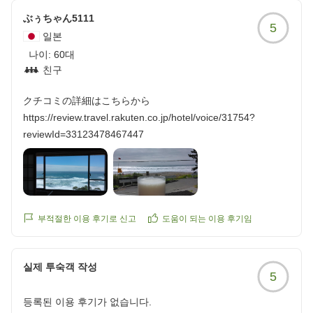
お風呂も海の音を聞きながらリラックスして入ることが出来
ぶぅちゃん5111
5
ました。
일본
年に一度の大切な家族旅行、最高の時間を過ごすことが出来
나이:
60대
ました。また、来年伺います。
친구
クチコミの詳細はこちらから
https://review.travel.rakuten.co.jp/hotel/voice/31754?
クチコミの詳細はこちらから
reviewId=33123478504989
https://review.travel.rakuten.co.jp/hotel/voice/31754?
reviewId=33123478467447
부적절한 이용 후기로 신고
도움이 되는 이용 후기임
실제 투숙객 작성
5
등록된 이용 후기가 없습니다.