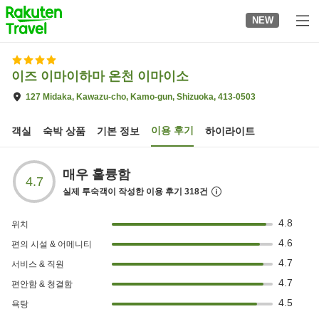
to
NEW
top
page
이즈 이마이하마 온천 이마이소
127 Midaka, Kawazu-cho, Kamo-gun, Shizuoka, 413-0503
이용 후기
객실
숙박 상품
기본 정보
하이라이트
매우 훌륭함
4.7
실제 투숙객이 작성한 이용 후기
318
건
4.8
위치
4.6
편의 시설 & 어메니티
4.7
서비스 & 직원
4.7
편안함 & 청결함
4.5
욕탕