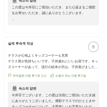
숙소의 답변
この度は今井荘にご宿泊いただき、また心温まるご感想
をお寄せいただき、誠にありがとうございます。
「サイコーでした！」とのお言葉をいただき、スタッフ
一同大変嬉しく拝見いたしました。オールインクルーシ
ブのサービスや潮彩テラス、夕朝食ビュッフェ、そして
スタッフの対応までご満足いただけたとのこと、何より
실제 투숙객 작성
5
の励みになります。今後も皆様に選んでいただけるよ
う、更なるサービスの改善に努めてまいります。
テラスが心地よくキッズコーナーも充実
テラス席が気持ちいいです。子供連れにいいお宿です。キッ
改めましてこの度は最上級の評価をいただき本当にあり
ズコーナーがあって、流行の絵本が沢山、子供喜びました。
がとうございました。「また泊まりに行きます！」との
クチコミの詳細はこちらから
お言葉を励みに、次回もより快適で楽しいご滞在をご提
부적절한 이용 후기로 신고
도움이 되는 이용 후기임
https://review.travel.rakuten.co.jp/hotel/voice/31754?
供できるよう努めてまいります。スタッフ一同、またお
reviewId=33123478259564
会いできます日を心よりお待ちしております。ありがと
숙소의 답변
うございました。
今井荘でございます。この度は当宿にご宿泊いただき誠
にありがとうございました。潮彩テラスでのひとときや
今井荘 フロントマネージャー
キッズコーナーについて、大変嬉しいお言葉をいただき