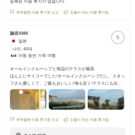
등록된 이용 후기가 없습니다.
부적절한 이용 후기로 신고
도움이 되는 이용 후기임
諭吉3385
5
일본
나이:
40대
아동 동반 가족 여행
オールインクルーシブと海辺のテラスが最高
ほんとにサイコーでした!オールインクルーシブだし、スタッ
フさん優しくて、ご飯もおいしい!海も近く!テラスにも出ら
れる、オールインクルーシブ!
また泊まりに行きます!ありがとうございました!
他の画像やクチコミの詳細はこちらから
https://review.travel.rakuten.co.jp/hotel/voice/31754?
reviewId=33123478290860
부적절한 이용 후기로 신고
도움이 되는 이용 후기임