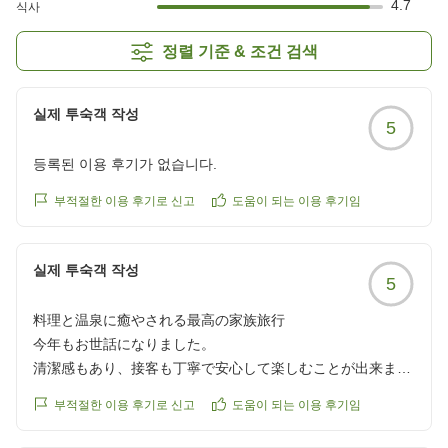
4.7
식사
정렬 기준 & 조건 검색
실제 투숙객 작성
5
등록된 이용 후기가 없습니다.
부적절한 이용 후기로 신고
도움이 되는 이용 후기임
실제 투숙객 작성
5
料理と温泉に癒やされる最高の家族旅行
今年もお世話になりました。
清潔感もあり、接客も丁寧で安心して楽しむことが出来まし
た。
부적절한 이용 후기로 신고
도움이 되는 이용 후기임
料理も美味しく新鮮なお刺身やライブキッチンでの焼き物も
最高でした。