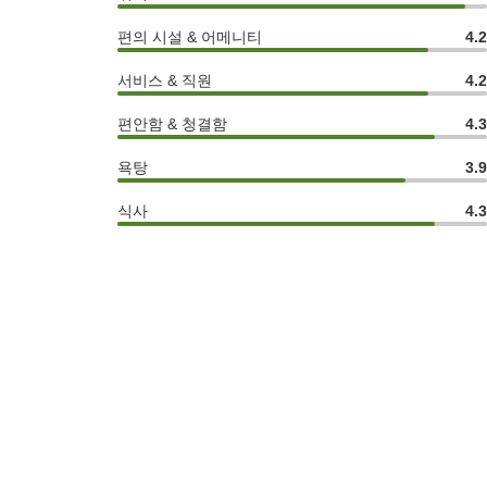
편의 시설 & 어메니티
4.
서비스 & 직원
4.
편안함 & 청결함
4.
욕탕
3.
식사
4.