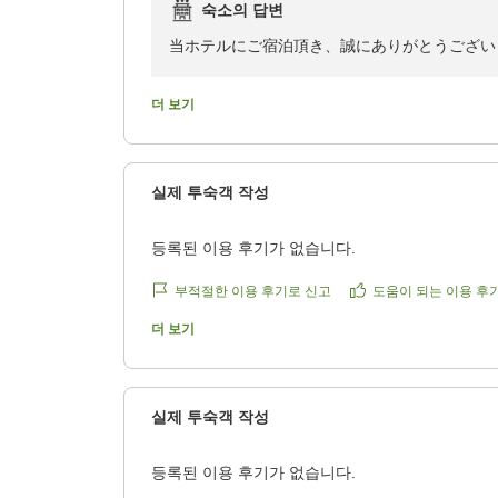
숙소의 답변
https://review.travel.rakuten.co.jp/hotel/voice/727
reviewId=33123478284496
当ホテルにご宿泊頂き、誠にありがとうござい
今後とも皆様に快適にお過ごし頂けるよう、施
また静岡にお越しの際は、当ホテルをご利用頂
더 보기
従業員一同、心よりお待ち申し上げております
ホテルアソシア静岡
실제 투숙객 작성
등록된 이용 후기가 없습니다.
부적절한 이용 후기로 신고
도움이 되는 이용 후
더 보기
실제 투숙객 작성
등록된 이용 후기가 없습니다.