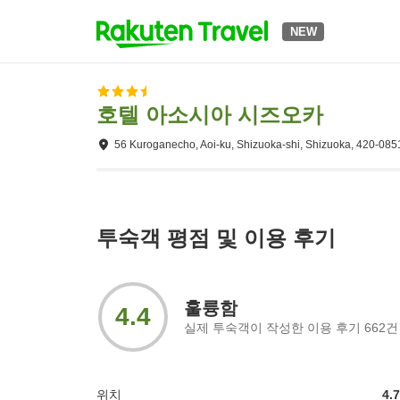
NEW
호텔 아소시아 시즈오카
56 Kuroganecho, Aoi-ku, Shizuoka-shi, Shizuoka, 420-085
투숙객 평점 및 이용 후기
훌륭함
4.4
실제 투숙객이 작성한 이용 후기
662
건
위치
4.