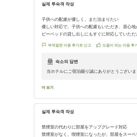
실제 투숙객 작성
2
子供への配慮が優しく、また泊まりたい
2
優しい対応で、子供への配慮もいただき、居心地
ビーベッドの貸し出しにもすぐに対応していただ
3
また泊まりたいと思います。
부적절한 이용 후기로 신고
도움이 되는 이용 후
9
クチコミの詳細はこちらから
https://review.travel.rakuten.co.jp/hotel/voice/727
3
숙소의 답변
reviewId=33123478457771
当ホテルにご宿泊賜り誠にありがとうございま
身に余るご評価を頂戴し大変恐縮です。
今後も多くのお客様に選ばれるホテルを目指し
더 보기
次回も是非当ホテルをご利用頂きますよう、一
ホテルアソシア静岡
실제 투숙객 작성
禁煙室の代わりに部屋をアップグレード対応
禁煙室がなく、喫煙室になったが、部屋をスーペ