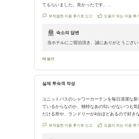
てもらいました。良かったです。
クチコミの詳細はこちらから
부적절한 이용 후기로 신고
도움이 되는 이용 후
https://review.travel.rakuten.co.jp/hotel/voice/727
reviewId=33123478358985
숙소의 답변
当ホテルにご宿泊頂き、誠にありがとうござい
今後とも皆様に快適にお過ごし頂けるよう努め
またのご利用を、心よりお待ち申し上げており
더 보기
ホテルアソシア静岡
실제 투숙객 작성
ユニットバスのシャワーカーテンを毎日清潔な新
ているからなのか、独特なあの匂いがないつも気
だける所や、ランドリーが4台ほどあるので好き
らのアクセスは最高なのでまた機会があれば必ず
부적절한 이용 후기로 신고
도움이 되는 이용 후
です。
クチコミの詳細はこちらから