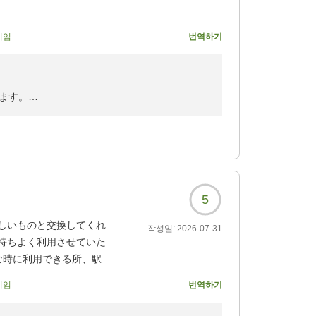
기임
번역하기
7?
ます。
てまいります。
ます。
5
しいものと交換してくれ
작성일:
2026-07-31
持ちよく利用させていた
な時に利用できる所、駅か
利用させていただきたい
기임
번역하기