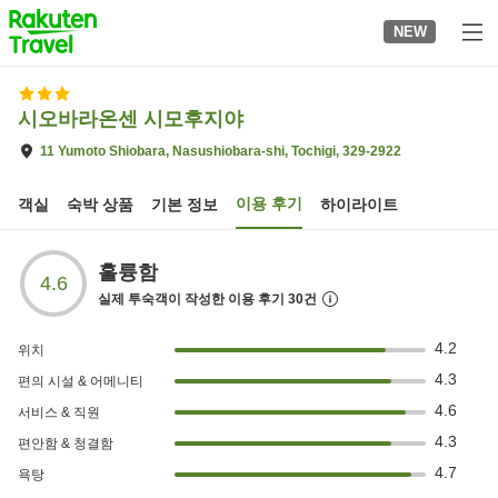
to
NEW
top
page
시오바라온센 시모후지야
11 Yumoto Shiobara, Nasushiobara-shi, Tochigi, 329-2922
이용 후기
객실
숙박 상품
기본 정보
하이라이트
훌륭함
4.6
실제 투숙객이 작성한 이용 후기
30
건
4.2
위치
4.3
편의 시설 & 어메니티
4.6
서비스 & 직원
4.3
편안함 & 청결함
4.7
욕탕