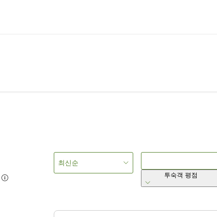
최신순
투숙객 평점
9