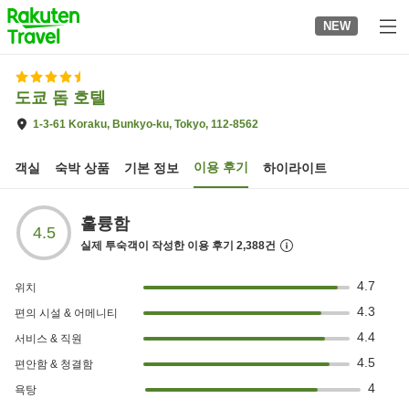
to
NEW
top
page
도쿄 돔 호텔
1-3-61 Koraku, Bunkyo-ku, Tokyo, 112-8562
이용 후기
객실
숙박 상품
기본 정보
하이라이트
훌륭함
4.5
실제 투숙객이 작성한 이용 후기
2,388
건
4.7
위치
4.3
편의 시설 & 어메니티
4.4
서비스 & 직원
4.5
편안함 & 청결함
4
욕탕