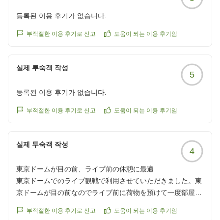
クチコミの詳細はこちらから
https://review.travel.rakuten.co.jp/hotel/voice/4805?
등록된 이용 후기가 없습니다.
reviewId=33123478590249
부적절한 이용 후기로 신고
도움이 되는 이용 후기임
실제 투숙객 작성
5
등록된 이용 후기가 없습니다.
부적절한 이용 후기로 신고
도움이 되는 이용 후기임
실제 투숙객 작성
4
東京ドームが目の前、ライブ前の休憩に最適
東京ドームでのライブ観戦で利用させていただきました。東
京ドームが目の前なのでライブ前に荷物を預けて一度部屋で
休憩できて本当に助かりました。
부적절한 이용 후기로 신고
도움이 되는 이용 후기임
クチコミの詳細はこちらから