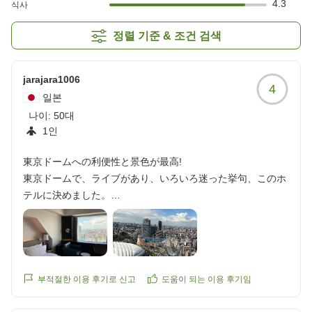
4.3
식사
정렬 기준 & 조건 검색
jarajara1006
4
일본
나이:
50대
1인
東京ドームへの利便性と景色が最高!
東京ドームで、ライブがあり、いろいろ迷った挙句、このホ
テルに決めました。
接客、アメニティは、すごく良かったです。景色も最高で
た。ホテル選びに迷いましたが、東京ドームホテルは、利便
性に優れていると思いました。また、利用したいホテルで
す。
부적절한 이용 후기로 신고
도움이 되는 이용 후기임