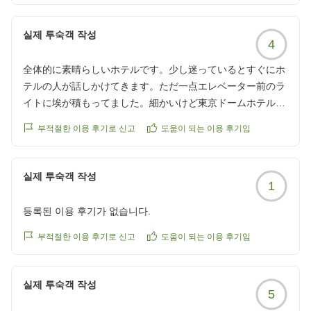
https://review.travel.rakuten.co.jp/hotel/voice/4805?
reviewId=33123478568989
실제 투숙객 작성
4
全体的に素晴らしいホテルです。少し迷っているとすぐにホ
テルの人が話しかけてきます。ただ一点エレベーター前のラ
イトに埃が積もってました。細かいけど東京ドームホテルな
ら綺麗にしていてほしかった。
부적절한 이용 후기로 신고
도움이 되는 이용 후기임
クチコミの詳細はこちらから
https://review.travel.rakuten.co.jp/hotel/voice/4805?
reviewId=33123478562989
실제 투숙객 작성
1
등록된 이용 후기가 없습니다.
부적절한 이용 후기로 신고
도움이 되는 이용 후기임
실제 투숙객 작성
5