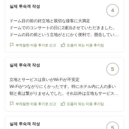
ありがとうございました。
실제 투숙객 작성
4
ドーム目の前の好立地と親切な接客に大満足
クチコミの詳細はこちらから
ドームでのコンサートの日に2連泊させていただきました。
https://review.travel.rakuten.co.jp/hotel/voice/4805?
ドームの目の前という立地がとにかく便利で、懸念していた
reviewId=33123478597889
エレベーターの混雑も予想ほどではなく、開演直前まで部屋
부적절한 이용 후기로 신고
도움이 되는 이용 후기임
でゆっくり休み、終演後もすぐに部屋へ戻ることができ、余
韻にひたることもできたので大変快適でした。
スタッフの皆様も非常に気持ちよく接客してくださり、お部
실제 투숙객 작성
5
屋のご調整や忘れ物の対応の際も、終始にこやかで親切にご
対応いただき心から感謝しております。
立地とサービスは良いがWi-Fiが不安定
星4つとした理由は、朝食のクオリティとお部屋のバスルー
Wi-Fiがつながりにくかったです。特にホテル内に人の多い
ムの古さが少し残念に感じられた点です。宿泊料金に見合っ
朝と夜は繋がりませんでした。それ以外は立地もサービスも
たクオリティにアップデートしていただけると、より満足度
丁寧で大変良かったです。
が高くなると感じました。
부적절한 이용 후기로 신고
도움이 되는 이용 후기임
クチコミの詳細はこちらから
とはいえ、この圧倒的な利便性と素晴らしいサービスには代
https://review.travel.rakuten.co.jp/hotel/voice/4805?
え難いものがありますので、また東京ドームを利用する際は
reviewId=33123478589142
실제 투숙객 작성
ぜひ宿泊させていただきたいです。
5