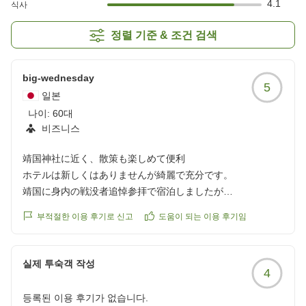
4.1
식사
정렬 기준 & 조건 검색
big-wednesday
5
일본
나이:
60대
비즈니스
靖国神社に近く、散策も楽しめて便利
ホテルは新しくはありませんが綺麗で充分です。
靖国に身内の戦没者追悼参拝で宿泊しましたが
非常に暑い日でしたが徒歩でも近く便利でした。
부적절한 이용 후기로 신고
도움이 되는 이용 후기임
母校も近く久しぶりに散策もして懐かしかったです
クチコミの詳細はこちらから
실제 투숙객 작성
4
https://review.travel.rakuten.co.jp/hotel/voice/10766?
reviewId=33123478491395
등록된 이용 후기가 없습니다.