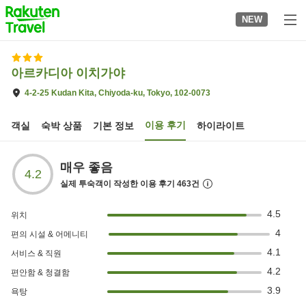
to
NEW
top
page
아르카디아 이치가야
4-2-25 Kudan Kita, Chiyoda-ku, Tokyo, 102-0073
이용 후기
객실
숙박 상품
기본 정보
하이라이트
매우 좋음
4.2
실제 투숙객이 작성한 이용 후기
463
건
4.5
위치
4
편의 시설 & 어메니티
4.1
서비스 & 직원
4.2
편안함 & 청결함
3.9
욕탕