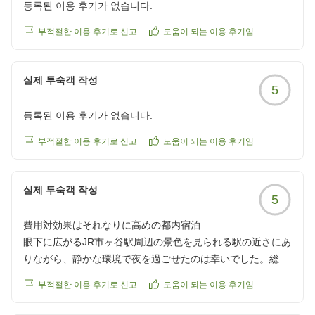
등록된 이용 후기가 없습니다.
부적절한 이용 후기로 신고
도움이 되는 이용 후기임
실제 투숙객 작성
5
등록된 이용 후기가 없습니다.
부적절한 이용 후기로 신고
도움이 되는 이용 후기임
실제 투숙객 작성
5
費用対効果はそれなりに高めの都内宿泊
眼下に広がるJR市ヶ谷駅周辺の景色を見られる駅の近さにあ
りながら、静かな環境で夜を過ごせたのは幸いでした。総武
線沿線は都内各所へ行き来しやすい場所。今時分の宿泊費な
부적절한 이용 후기로 신고
도움이 되는 이용 후기임
ら許容範囲でした。また機会があれば利用したいです。た
だ、従業員の皆さんのうち、未だにマスクを着用している方