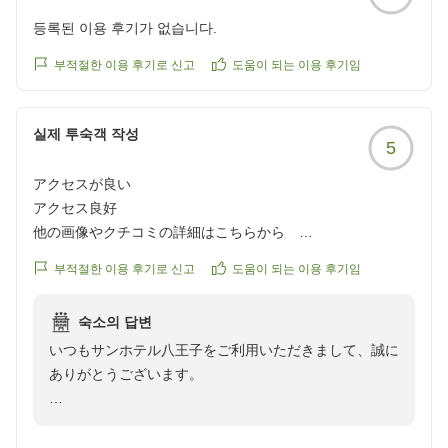
등록된 이용 후기가 없습니다.
부적절한 이용 후기로 신고
도움이 되는 이용 후기임
실제 투숙객 작성
5
アクセスが良い
アクセス良好
他の画像やクチコミの詳細はこちらから
https://review.travel.rakuten.co.jp/hotel/voice/15937?
부적절한 이용 후기로 신고
도움이 되는 이용 후기임
reviewId=33123478449949
숙소의 답변
いつもサンホテル八王子をご利用いただきまして、誠に
ありがとうございます。
アクセスの良さは当ホテルのセールスポイントの一つで
あります。