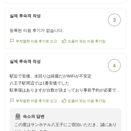
ビジネスやレジャーなどニーズに応じてご利用いただけ
れば幸いでございます。
실제 투숙객 작성
3
今後とも何卒よろしくお願い申し上げます。
ご投稿いただきまして、誠にありがとうございました。
등록된 이용 후기가 없습니다.
サンホテル八王子
부적절한 이용 후기로 신고
도움이 되는 이용 후기임
フロント 中邑
실제 투숙객 작성
4
駅近で安価、水回りは綺麗だがWiFiが不安定
八王子駅周辺では1番安価でした
駐車場はありますが台数が決まっており事前予約が必要です
接客は良く気持ちいいです
부적절한 이용 후기로 신고
도움이 되는 이용 후기임
ホテル自体は古いですが水回りはリニューアルされ綺麗で良
かったです
숙소의 답변
一方でWiFiが弱く接続が切れるのが頻繁にありました
この度はサンホテル八王子にご宿泊いただき、誠にあり
特に最上階の8階だったからかもしれません