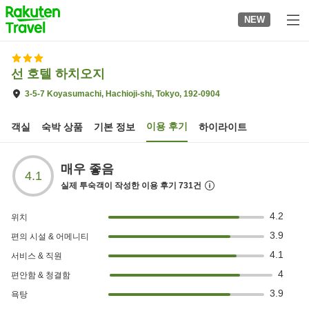
to
NEW
top
page
선 호텔 하치오지
3-5-7 Koyasumachi, Hachioji-shi, Tokyo, 192-0904
이용 후기
객실
숙박 상품
기본 정보
하이라이트
매우 좋음
4.1
실제 투숙객이 작성한 이용 후기
731
건
4.2
위치
3.9
편의 시설 & 어메니티
4.1
서비스 & 직원
4
편안함 & 청결함
3.9
욕탕