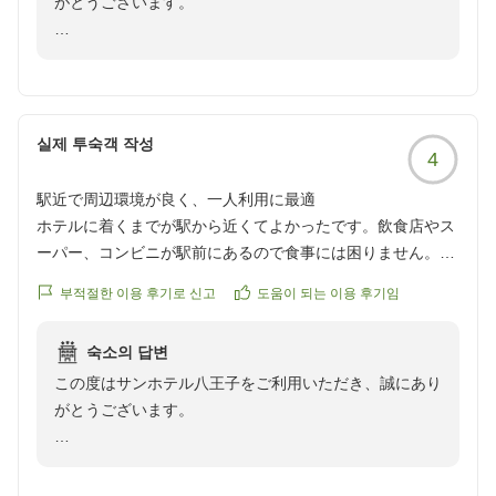
がとうございます。
ビジネスで宿泊していたのでマイナスポイントです
クチコミの詳細はこちらから
数あるホテルの中から当ホテルをお選びいただき、ま
https://review.travel.rakuten.co.jp/hotel/voice/15937?
た、接客や水回りのリニューアルについてお褒めの言葉
reviewId=33123478414569
をいただき大変嬉しく存じます。
실제 투숙객 작성
4
一方で、WiFiの接続状況に関しましてはご不便をおかけ
し、誠に申し訳ございませんでした。ビジネスでのご利
駅近で周辺環境が良く、一人利用に最適
用とのこと、大切な作業の妨げとなってしまいましたこ
ホテルに着くまでが駅から近くてよかったです。飲食店やス
と深くお詫び申し上げます。
ーパー、コンビニが駅前にあるので食事には困りません。部
今回いただいたご指摘は、今後の設備改善の重要な課題
屋も狭いですが1人で泊まるにはじゅうぶんでした。チェッ
として真摯に受け止め、快適な通信環境の整備に向けた
부적절한 이용 후기로 신고
도움이 되는 이용 후기임
クアウトが10時でちょっと早めに感じましたが次の日も予定
今後の参考にさせていただきます。
があって忙しい人には特に問題ないと思います。
숙소의 답변
クチコミの詳細はこちらから
また八王子にお越しの際は、ぜひ当ホテルをご利用いた
この度はサンホテル八王子をご利用いただき、誠にあり
https://review.travel.rakuten.co.jp/hotel/voice/15937?
だけますと幸いです。
がとうございます。
reviewId=33123478403277
お客様のまたのご来館を従業員一同お待ち申し上げま
当ホテルはＪＲ八王子駅より徒歩5分、京王八王子駅よ
す。
り徒歩10分程度となっており、当館のある南口周辺に