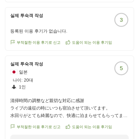
はスーパーやコンビニも点在していて長期滞在にもオス
サンホテル八王子 フロント福田
スメです。
실제 투숙객 작성
3
お部屋につきましては、コンパクトながらも快適にお過
등록된 이용 후기가 없습니다.
ごしいただけたとのこと、安心いたしました。
チェックアウト時間につきましては、現在10:00とさせ
부적절한 이용 후기로 신고
도움이 되는 이용 후기임
ていただいております。貴重なご意見をいただきありが
とうございます。今後の運営の参考にさせていただきま
실제 투숙객 작성
す。
5
일본
나이:
また八王子へお越しの際は、ぜひ当ホテルをご利用くだ
20대
1인
さい。
お客様のまたのお越しを心よりお待ちしております。
清掃時間の調整など親切な対応に感謝
ライブの遠征の時にいつも宿泊させて頂いてます。
サンホテル八王子 フロント福田
水回りがとても綺麗なので、快適に泊まらせてもらってま
す。
부적절한 이용 후기로 신고
도움이 되는 이용 후기임
また、朝ホテルを出発したら、お昼過ぎや夕方に一度戻させ
て頂き少し休んでから、また出発する事もあるのですが...