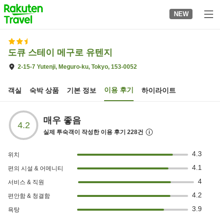
to
NEW
top
page
도큐 스테이 메구로 유텐지
2-15-7 Yutenji, Meguro-ku, Tokyo, 153-0052
이용 후기
객실
숙박 상품
기본 정보
하이라이트
매우 좋음
4.2
실제 투숙객이 작성한 이용 후기
228
건
4.3
위치
4.1
편의 시설 & 어메니티
4
서비스 & 직원
4.2
편안함 & 청결함
3.9
욕탕