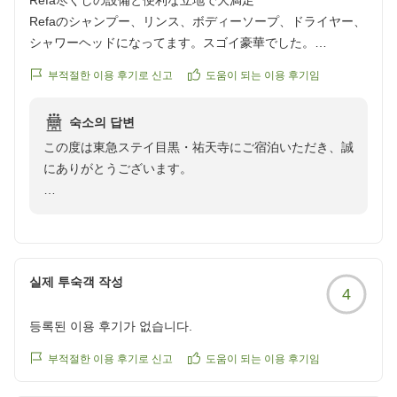
Refa尽くしの設備と便利な立地で大満足
Refaのシャンプー、リンス、ボディーソープ、ドライヤー、
シャワーヘッドになってます。スゴイ豪華でした。
化粧水も無料。駅から近い。コンビニ、マックすぐ近くにあ
부적절한 이용 후기로 신고
도움이 되는 이용 후기임
り。凄く良かったです。
クチコミの詳細はこちらから
숙소의 답변
https://review.travel.rakuten.co.jp/hotel/voice/41704?
この度は東急ステイ目黒・祐天寺にご宿泊いただき、誠
reviewId=33123478447300
にありがとうございます。
当館の設備や立地に関しまして、大変ご満足いただけた
ようで何よりでございます。
特にRefa製品につきましては多くのお客様よりご好評
をいただいており、お気に召していただけて大変嬉しく
실제 투숙객 작성
4
存じます。
등록된 이용 후기가 없습니다.
当館は東急東横線 祐天寺駅より徒歩３分という立地に
あり、周辺にはコンビニエンスストアや飲食店も多く、
부적절한 이용 후기로 신고
도움이 되는 이용 후기임
快適にお過ごしいただける環境となっております。