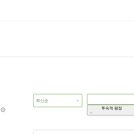
최신순
투숙객 평점
6