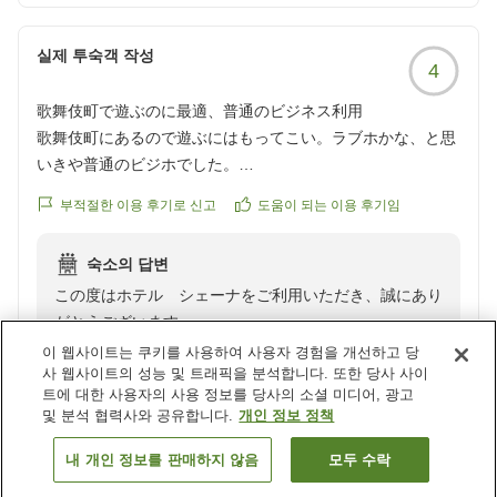
きます。周辺環境に関するご案内の強化や、より安心し
てご滞在いただける環境づくりについて検討させていた
실제 투숙객 작성
だきます。
4
またのご来館をスタッフ一同心よりお待ちしておりま
歌舞伎町で遊ぶのに最適、普通のビジネス利用
す。
歌舞伎町にあるので遊ぶにはもってこい。ラブホかな、と思
いきや普通のビジホでした。
ホテル シェーナ
クチコミの詳細はこちらから
マネージャー西山
부적절한 이용 후기로 신고
도움이 되는 이용 후기임
https://review.travel.rakuten.co.jp/hotel/voice/16373?
reviewId=33123478183476
숙소의 답변
この度はホテル シェーナをご利用いただき、誠にあり
がとうございます。
이 웹사이트는 쿠키를 사용하여 사용자 경험을 개선하고 당
사 웹사이트의 성능 및 트래픽을 분석합니다. 또한 당사 사이
当館は歌舞伎町という立地にありながら、ビジネスホテ
트에 대한 사용자의 사용 정보를 당사의 소셜 미디어, 광고
ルとして快適にお過ごしいただけるよう努めておりま
및 분석 협력사와 공유합니다.
개인 정보 정책
す。
当館はJR新宿駅東口よりアクセスも良く、観光やビジ
결과 더 보기
내 개인 정보를 판매하지 않음
모두 수락
ネスの拠点として多くのお客様にご利用いただいており