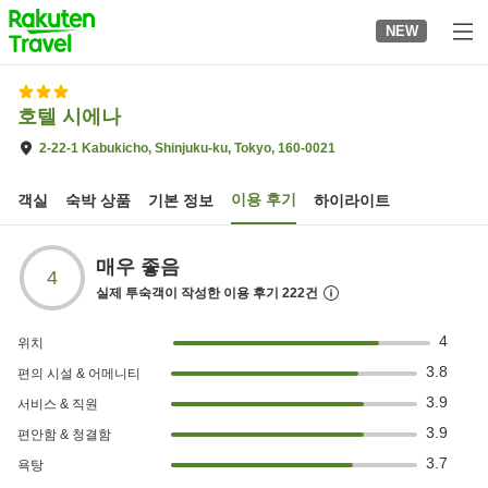
to
NEW
top
page
호텔 시에나
2-22-1 Kabukicho, Shinjuku-ku, Tokyo, 160-0021
이용 후기
객실
숙박 상품
기본 정보
하이라이트
매우 좋음
4
실제 투숙객이 작성한 이용 후기
222
건
4
위치
3.8
편의 시설 & 어메니티
3.9
서비스 & 직원
3.9
편안함 & 청결함
3.7
욕탕