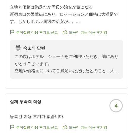
だけますと幸いです。
立地と価格は満足だが周辺の治安が気になる
新宿東口の繁華街にあり、ロケーションと価格は大満足で
またのお越しを心よりお待ちしております。
す。しかしホテル周辺の治安が...。
クチコミの詳細はこちらから
부적절한 이용 후기로 신고
도움이 되는 이용 후기임
ホテルシェーナ
https://review.travel.rakuten.co.jp/hotel/voice/16373?
マネージャー西山
reviewId=33123478213612
숙소의 답변
この度はホテル シェーナをご利用いただき、誠にあり
がとうございます。
立地や価格面についてご満足いただけたとのこと、大変
嬉しく存じます。
一方で、周辺の治安につきましてご不安な思いをさせて
しまい申し訳ございません。
실제 투숙객 작성
4
当ホテルは利便性の高い場所にございますが、繁華街と
いう立地上、夜間のお出かけにはご心配をおかけするこ
등록된 이용 후기가 없습니다.
ともあるかと存じます。
いただいたご意見は、今後の運営の参考にさせていただ
부적절한 이용 후기로 신고
도움이 되는 이용 후기임