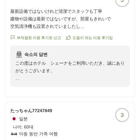
マネージャー西山
最新設備ではないけれど清潔でスタッフも丁寧
建物や設備は最新ではないですが、部屋もきれいで
空気清浄機も設置されていましたし
スタッフの方も丁寧で私は大変満足しています
부적절한 이용 후기로 신고
도움이 되는 이용 후기임
また新宿で泊まる時には利用したいと思いました。
クチコミの詳細はこちらから
숙소의 답변
https://review.travel.rakuten.co.jp/hotel/voice/16373?
この度はホテル シェーナをご利用いただき、誠にあり
reviewId=33123478223200
がとうございます。
設備に関しまして貴重なご意見をいただきありがとうご
ざいます。建物の古さはございますが、清潔感や設備面
にご満足いただけたようで大変嬉しく存じます。
また、スタッフの対応につきましても温かいお言葉をい
たっちゃん77247849
3
ただき、スタッフ一同大変励みになります。
일본
나이:
60대
当館は新宿エリアの拠点として便利な立地にございま
아동 동반 가족 여행
す。次回新宿にお越しの際にも、ぜひ当館をご利用いた