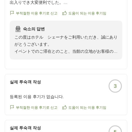
出入りでき大変便利でした。
建物や設備が古いのは仕方ないとしても、清潔感があり不快
부적절한 이용 후기로 신고
도움이 되는 이용 후기임
な感じはありませんでした。
숙소의 답변
クチコミの詳細はこちらから
この度はホテル シェーナをご利用いただき、誠にあり
https://review.travel.rakuten.co.jp/hotel/voice/16373?
がとうございます。
reviewId=33123478269397
イベントでのご滞在とのこと、当館の立地がお客様のお
役に立てたようで何よりでございます。
建物や設備につきまして貴重なご意見をいただきありが
とうございます。また清潔感を感じていただけたこと
は、スタッフ一同にとっても大変励みになります。今後
실제 투숙객 작성
3
とも快適にお過ごしいただけるよう、清掃やメンテナン
スに努めてまいります。
등록된 이용 후기가 없습니다.
また新宿方面へお越しの際は、ぜひ当館をご利用くださ
い。
부적절한 이용 후기로 신고
도움이 되는 이용 후기임
お客様のまたのお越しを心よりお待ち申し上げておりま
す。
실제 투숙객 작성
5