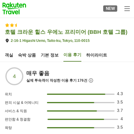
to
NEW
top
page
호텔 크라운 힐스 우에노 프리미어 (BBH 호텔 그룹)
2-16-1 Higashi Ueno, Taito-ku, Tokyo, 110-0015
이용 후기
객실
숙박 상품
기본 정보
하이라이트
매우 좋음
4
실제 투숙객이 작성한 이용 후기
176
건
4.3
위치
3.5
편의 시설 & 어메니티
3.7
서비스 & 직원
4
편안함 & 청결함
3.5
욕탕