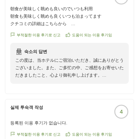
朝食が美味しく眺めも良いのでいつも利用
朝食も美味しく眺めも良くいつも泊まってます
クチコミの詳細はこちらから
https://review.travel.rakuten.co.jp/hotel/voice/151069?
부적절한 이용 후기로 신고
도움이 되는 이용 후기임
reviewId=33123478437549
숙소의 답변
この度は、当ホテルにご宿泊いただき、誠にありがとう
ございました。また、ご多忙の中、ご感想をお寄せいた
だきましたこと、心より御礼申し上げます。
朝食や眺望についてお褒めの言葉をいただき、大変嬉し
く思います。お客様にいつも快適にお過ごしいただける
よう、これからもサービスの向上に努めてまいります。
실제 투숙객 작성
4
またのご来館をスタッフ一同、心よりお待ちしておりま
등록된 이용 후기가 없습니다.
す。
부적절한 이용 후기로 신고
도움이 되는 이용 후기임