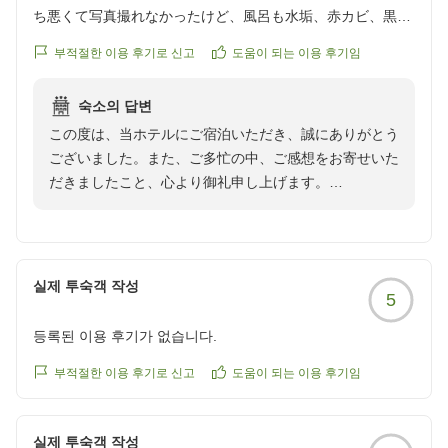
ち悪くて写真撮れなかったけど、風呂も水垢、赤カビ、黒カ
ビまみれ。。
부적절한 이용 후기로 신고
도움이 되는 이용 후기임
せっかくの旅行なのに。。日本にこんなホテルがあるのか
と、非常に残念でした。
숙소의 답변
皆さんが高評価してる理由がわからない。
この度は、当ホテルにご宿泊いただき、誠にありがとう
ただ,景色と立地だけは最高なのです。
ございました。また、ご多忙の中、ご感想をお寄せいた
わたしはリピートしないけど。
だきましたこと、心より御礼申し上げます。
ホテルが古いなら、せめてクーラーやテレビなどは綺麗なも
のにして欲しいものです。。
また、せっかくのご旅行にもかかわらず、客室の清掃状
部屋で一点いいなと思ったのは、バリアフリールームなだけ
態および設備の老朽化により、多大なるご不快な思いを
あって、シャワーをかける場所がたくさんあったことです。
おかけしましたことを深くお詫び申し上げます。
誰にでも使いやすそうです。
실제 투숙객 작성
5
ご指摘いただきました壁紙の剥がれや、エアコン、浴室
他の画像やクチコミの詳細はこちらから
등록된 이용 후기가 없습니다.
の清掃不備につきましては、本来あってはならないこと
https://review.travel.rakuten.co.jp/hotel/voice/151069?
であり、管理体制の至らなさを痛感しております。
부적절한 이용 후기로 신고
도움이 되는 이용 후기임
reviewId=33123478266782
お客様からいただいたお声を真摯に受け止め、早急に清
掃スタッフへの指導を徹底し、客室の点検・清掃方法の
실제 투숙객 작성
見直しを行います。また、設備の更新や修繕につきまし