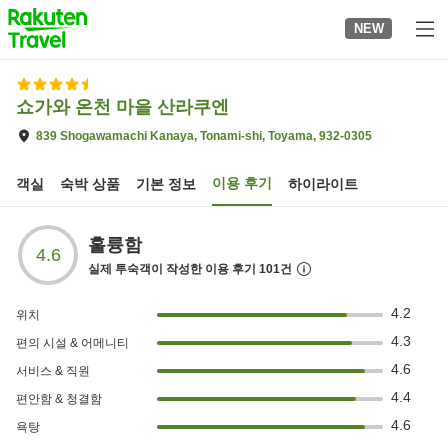
to
NEW
top
page
쇼가와 온천 마을 산라쿠엔
839 Shogawamachi Kanaya, Tonami-shi, Toyama, 932-0305
이용 후기
객실
숙박 상품
기본 정보
하이라이트
훌륭함
4.6
실제 투숙객이 작성한 이용 후기
101
건
4.2
위치
4.3
편의 시설 & 어메니티
4.6
서비스 & 직원
4.4
편안함 & 청결함
4.6
욕탕