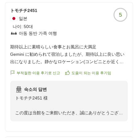
ご滞在中、気持ちよくお過ごしいただけて、スタッフ一
同大変嬉しく思います。
トモチチ2451
5
また、スタッフの対応やお食事、当館自慢の温泉などを
일본
お褒めくださり、本当にありがとうございます。
나이:
50대
아동 동반 가족 여행
次回、富山にご来訪の際は、また当館をお選びいただけ
ますと幸いです。
期待以上に素晴らしい食事とお風呂に大満足
マーコ990334 様のご利用を、楽しみにお待ちいたして
Gemini に勧められて宿泊しましたが、期待以上に良い思い
おります。
出になりました。静かなロケーション(コンビニとか近くに
なさそうです)、広くて清潔で機能的なお部屋、素晴らしい
부적절한 이용 후기로 신고
도움이 되는 이용 후기임
食事、何よりお風呂が味わい深くじっくり楽しみました。接
客の湿度感もとてもちょうどよかったです。ありがとうござ
숙소의 답변
いました。
トモチチ2451 様
クチコミの詳細はこちらから
https://review.travel.rakuten.co.jp/hotel/voice/12602?
この度は当館をご来館いただき、誠にありがとうござい
reviewId=33123478229971
ます。
ご宿泊いただいたお部屋や料理長が厳選したお食事、当
館自慢の源泉2泉、そして接客スタッフのおもてなしに