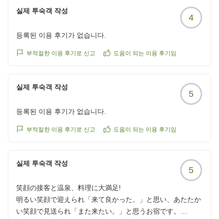
ついてもご満足いただけて、大変嬉しい限りでございま
실제 투숙객 작성
4
す。
등록된 이용 후기가 없습니다.
次回富山にお越しの際は、ぜひ当館をご利用いただけま
すと幸いです。
부적절한 이용 후기로 신고
도움이 되는 이용 후기임
トモチチ2451 様のまたのお越しを、スタッフ一同心よ
りお待ちいたしております。
실제 투숙객 작성
5
등록된 이용 후기가 없습니다.
부적절한 이용 후기로 신고
도움이 되는 이용 후기임
실제 투숙객 작성
5
笑顔の接客と温泉、料理に大満足!
明るい笑顔で迎えられ「来て良かった。」と思い、あたたか
い笑顔で見送られ「また来たい。」と思うお宿です。