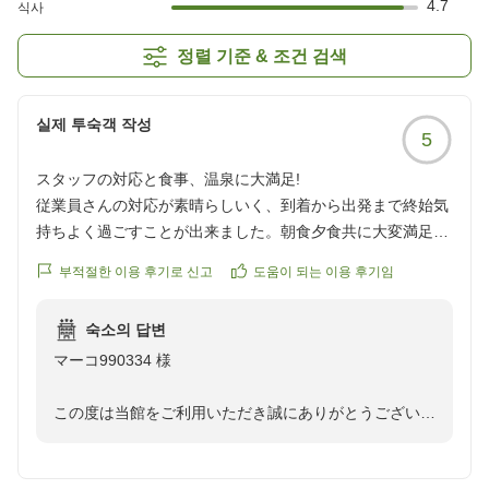
4.7
식사
정렬 기준 & 조건 검색
실제 투숙객 작성
5
スタッフの対応と食事、温泉に大満足!
従業員さんの対応が素晴らしいく、到着から出発まで終始気
持ちよく過ごすことが出来ました。朝食夕食共に大変満足で
きる内容でした。温泉も最高です。またぜひ利用したと思い
부적절한 이용 후기로 신고
도움이 되는 이용 후기임
ます。
クチコミの詳細はこちらから
숙소의 답변
https://review.travel.rakuten.co.jp/hotel/voice/12602?
マーコ990334 様
reviewId=33123478427473
この度は当館をご利用いただき誠にありがとうございま
す。