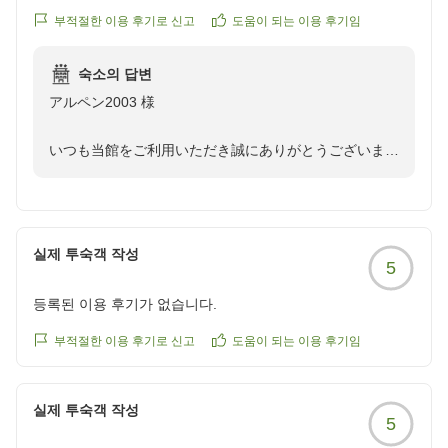
温泉と料理を満喫しました。ありがとうございました。
부적절한 이용 후기로 신고
도움이 되는 이용 후기임
クチコミの詳細はこちらから
https://review.travel.rakuten.co.jp/hotel/voice/12602?
숙소의 답변
reviewId=33123478122534
アルペン2003 様
いつも当館をご利用いただき誠にありがとうございま
す。
アルペン2003 様のお元気な姿を拝見できて大変嬉しく
思います。また、温泉やお料理もご満足いただけて何よ
りでございます。
실제 투숙객 작성
5
アルペン2003 様のまたのご来館を、スタッフ一同楽し
등록된 이용 후기가 없습니다.
みにお待ちいたしております。笑顔でお迎えさせていた
だきます。
부적절한 이용 후기로 신고
도움이 되는 이용 후기임
실제 투숙객 작성
5