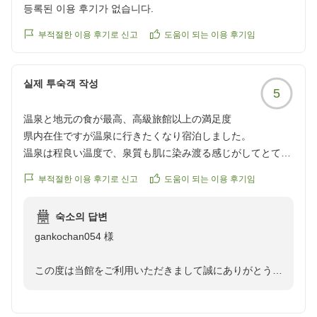
등록된 이용 후기가 없습니다.
부적절한 이용 후기로 신고
도움이 되는 이용 후기임
실제 투숙객 작성
5
温泉と地元の食が最高、高級旅館以上の満足度
県内在住ですが温泉に行きたくなり宿泊しました。
温泉は程良い温度で、泉質も肌に染み渡る感じがしてとても
気持ちよかったです。
부적절한 이용 후기로 신고
도움이 되는 이용 후기임
夕食は地物の素材を使い、どの品をとっても満足のいく味で
した。中でも刺身がすごく美味しく、塩でいただく白身魚が
숙소의 답변
新たな発見でした。そして驚いたのがカロリーがかなり抑え
gankochan054 様
られていることでした。「美味しい=高カロリー」の通説が
覆るほどでした。
この度は当館をご利用いただきまして誠にありがとうご
お酒は県内の酒蔵の日本酒や地元特産の柚子をつかった柚子
ざいます。
酒、城端の地ビールなどがありますので県外から来られる方
には是非オススメです。