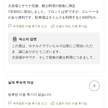
大浴場とサウナ完備、郷土料理の朝食に満足
7月30日に宿泊しました。フロントは3Fですが、エレベータ
があり便利です。駐車場はタイムスを利用すると600円(ホテ
ル割引)となります。距離的には徒歩5分程度です。大浴場に
부적절한 이용 후기로 신고
도움이 되는 이용 후기임
サウナ(4人程度)もあります。朝食のおかずは少な目ですが、
郷土食(芋煮やだし、肉そばなど)もあり満足しました。
숙소의 답변
クチコミの詳細はこちらから
この度は、ホテルクラウンヒルズ山形にご宿泊いただ
https://review.travel.rakuten.co.jp/hotel/voice/153148?
き、誠にありがとうございます。
reviewId=33123478343131
大浴場やサウナ、そして朝食の郷土料理につきましても
ご満足いただけたご様子で、大変嬉しく存じます。
当館の朝食は、山形の味を少しでも感じていただけるよ
うメニューを工夫しておりますので、お褒めのお言葉を
いただき光栄です。
실제 투숙객 작성
4
また、駐車場に関しまして、詳細な情報を共有いただき
ありがとうございます。ご不便をおかけした点もあるか
등록된 이용 후기가 없습니다.
と存じますが、利便性向上のため、いただいたご意見は
今後の参考にさせていただきます。
부적절한 이용 후기로 신고
도움이 되는 이용 후기임