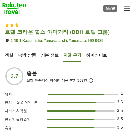
to
NEW
top
page
호텔 크라운 힐스 야마가타 (BBH 호텔 그룹)
1-10-1 Kasumicho, Yamagata-shi, Yamagata, 990-0039
이용 후기
객실
숙박 상품
기본 정보
하이라이트
좋음
3.7
실제 투숙객이 작성한 이용 후기
307
건
4
위치
3.6
편의 시설 & 어메니티
3.6
서비스 & 직원
3.5
편안함 & 청결함
3.5
욕탕