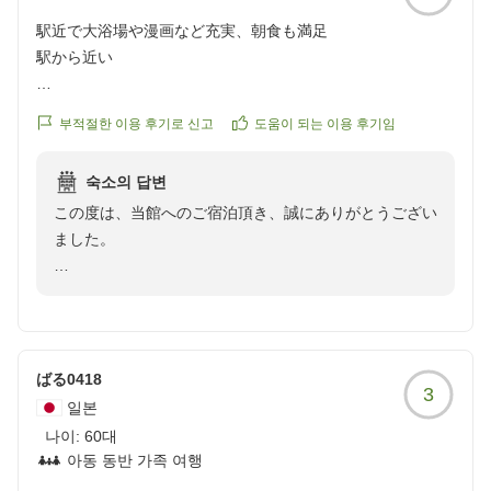
駅近で大浴場や漫画など充実、朝食も満足
駅から近い
大浴場はとても綺麗
부적절한 이용 후기로 신고
도움이 되는 이용 후기임
※エレベーター降りて
手前が女風呂 奥が男風呂
숙소의 답변
鍵付きでセキュリティはしっかりしているが
この度は、当館へのご宿泊頂き、誠にありがとうござい
出る時に男性と出くわしてびっくりした。
ました。
アメニティ(シャンプーやボディソープ)は
当館は山形駅東口から徒歩５分圏内の場所にあり、立地
何種類か置いてあり
面共に、周りには、
好きなものを使用できるのは
たくさんの飲食店があり、下の階にもテナントがあり、
食事処やスナックもございます。コンビニも周りには、
漫画読み放題
ばる0418
3
ございます。夜お出かけする際に、便利だと好評です。
お茶も無料
일본
卓球もあり 充実した時間を過ごせました。
나이:
60대
大浴場の件は、申し訳ございません。男女で別の構造で
아동 동반 가족 여행
すが、同じ階の場所な為、
朝食のヨーグルトが