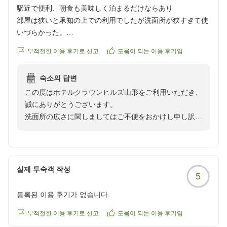
今後何かしらの対処が出来たらと考え、努めて参りま
トロトロで
駅近で便利、朝食も美味しく泊まるだけならあり
す。お風呂上りにリラクゼーションルームも設けてお
かなり気に入りました。
部屋は狭いと承知の上での利用でしたが洗面所が狭すぎて使
り、マッサージチェアしながら漫画も楽しむことが出来
いづらかった。
ます。
また機会があったら
朝食は思ったより美味しくてよかった。
부적절한 이용 후기로 신고
도움이 되는 이용 후기임
部屋でゆっくり過ごせたようで何よりです。
利用させていただきたいです。
駅から近いのて便利です。
クチコミの詳細はこちらから
地元で有名な焼鳥小柳がすぐ近くで助かりました!!
当館は、ベットが１４０のシングルベットになります。
숙소의 답변
https://review.travel.rakuten.co.jp/hotel/voice/153148?
泊まるだけならありです。
また、バスルームはユニットバスとなります。アメニテ
reviewId=33123478400841
この度はホテルクラウンヒルズ山形をご利用いただき、
コップや色んな物が置いてあり自由に使っていいようで、と
ィーは基本的にタオルとコップしか置いて無いので、
誠にありがとうございます。
ても助かりまささた
他は、アメニティーコーナーよりセルフサービスとなり
洗面所の広さに関しましてはご不便をおかけし申し訳ご
クチコミの詳細はこちらから
ます。
ざいません。設備の構造上すぐの改善は難しい点もござ
https://review.travel.rakuten.co.jp/hotel/voice/153148?
いますが、頂いたご意見は今後の施設運営の参考にさせ
reviewId=33123478394697
山形の郷土料理を初め、たくさんのお惣菜に力を入れ提
ていただきます。
供し、バイキング形式でご利用が出来ます。ヨーグルト
실제 투숙객 작성
5
ですが、蔵王産で特徴として、固いというより、伸びて
「泊まるだけならあり」とのお言葉を励みに、より快適
どろどろとした弾力ある料理です。想像と違い、申し訳
にお過ごしいただけるよう精進してまいります。また山
등록된 이용 후기가 없습니다.
ございません。
形へお越しの際は、ぜひ当館をご利用ください。
今後もお客様に満足頂けるよう改善していきます。
부적절한 이용 후기로 신고
도움이 되는 이용 후기임
またのお越しを心よりお待ちしております。