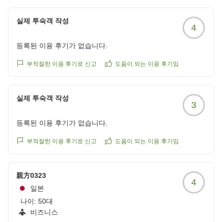
お忙しい中、ご投稿ありがとうございました。
실제 투숙객 작성
またのご利用お待ちしております。
フロント 渡邉
4
フロント 鈴木
등록된 이용 후기가 없습니다.
◆◇好立地でレジャー・出張に最適◆◇◆人気の朝食付
부적절한 이용 후기로 신고
도움이 되는 이용 후기임
プラン◇◆
〜全国約160店舗展開中のＢＢＨホテルグループ〜
실제 투숙객 작성
3
등록된 이용 후기가 없습니다.
부적절한 이용 후기로 신고
도움이 되는 이용 후기임
親方0323
4
일본
나이:
50대
비즈니스