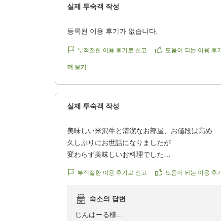
실제 투숙객 작성
등록된 이용 후기가 없습니다.
부적절한 이용 후기로 신고
도움이 되는 이용 후
더 보기
실제 투숙객 작성
美味しい米沢牛と清潔なお部屋、お値段は高め
久しぶりにお世話になりましたが
変わらず美味しいお料理でした
米沢牛最高
부적절한 이용 후기로 신고
도움이 되는 이용 후
お部屋もお風呂も清潔で言うこと無しのお宿です
ただそのためお値段が...
숙소의 답변
なので星-1
クチコミの詳細はこちらから
じんはーる様