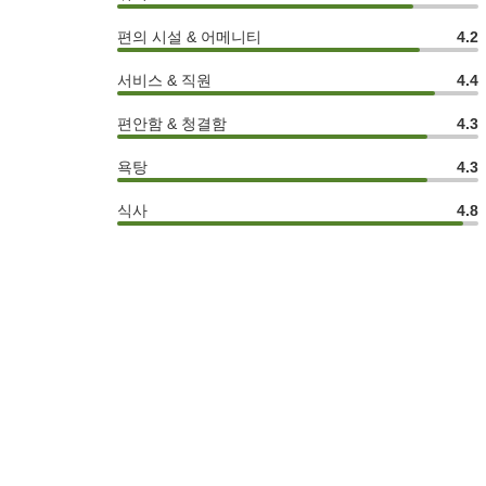
편의 시설 & 어메니티
4.2
서비스 & 직원
4.4
편안함 & 청결함
4.3
욕탕
4.3
식사
4.8