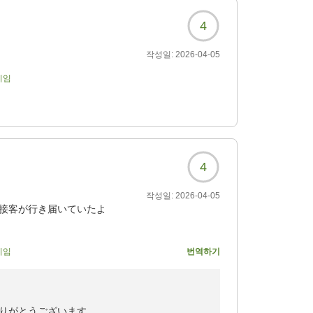
4
ただけたとのこと、大変光栄でございます。
言葉、そしてその大切な節目のご旅行のお手伝
작성일:
2026-04-05
ります。
기임
が続きますよう、お祈り申し上げます。
上げております。
4
작성일:
2026-04-05
の接客が行き届いていたよ
기임
번역하기
めて、美味しくて写真を
。
りがとうございます。