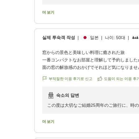
https://review.travel.rakuten.co.jp/hotel/voice/14
reviewId=33123477961765
この度は、久しぶりに時の宿すみれへお帰りい
더 보기
「変わらず美味しいお料理」「米沢牛最高！」
理人をはじめスタッフ一同、何よりの励みにな
실제 투숙객 작성
|
일본
|
나이:
50대
|
また、お部屋やお風呂の清潔さについてもお褒
窓からの景色と美味しい料理に癒された旅
気持ちよくお過ごしいただけるよう、日々の清
一番コンパクトなお部屋と理解して予約しました
そのように感じていただけて嬉しく思います。
面の窓の解放感のおかげでそれほど気になりませ
る春の景色、鳥のさえずり、電車の音、部屋で過
ご宿泊料金につきましても、率直なご感想をお
부적절한 이용 후기로 신고
도움이 되는 이용 후
時間でした。お料理もとても美味しく、綺麗な盛
は、厳選した米沢牛を様々な調理法でお楽しみ
した。ずっと行ってみたかった夢が叶った幸せな
時間をご提供できるよう、一組一組のお客様を
숙소의 답변
クチコミの詳細はこちらから
感じていただける宿であり続けられるよう、こ
https://review.travel.rakuten.co.jp/hotel/voice/14
この度は大切なご結婚25周年のご旅行に、時
reviewId=33123477577353
ざいます。また、心温まるご感想をお寄せいた
ぜひまた季節を変えて、旬の食材と米沢牛の新
더 보기
たお会いできます日を、心よりお待ちしており
お部屋からご覧いただく春の景色や鳥のさえず
た時間として感じていただけたご様子に、私ど
感謝をこめて