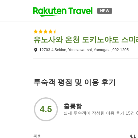
NEW
유노사와 온천 도키노야도 스미
12703-4 Sekine, Yonezawa-shi, Yamagata, 992-1205
투숙객 평점 및 이용 후기
훌륭함
4.5
실제 투숙객이 작성한 이용 후기
15
건
위치
4.1