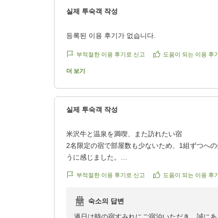
실제 투숙객 작성
お料理につきましても、一皿一皿を楽しんでい
「ずっと行ってみたかった夢が叶った」とのお
등록된 이용 후기가 없습니다.
いができましたことを、心より嬉しく思ってお
부적절한 이용 후기로 신고
도움이 되는 이용 후
これからもお二人にとって穏やかで幸せな時間
더 보기
ぜひまた季節を変えてお越しくださいませ。
再びお目にかかれます日を、心よりお待ち申し
실제 투숙객 작성
感謝をこめて
米沢牛と温泉を満喫、また訪れたい宿
2名限定の宿で部屋数も少ないため、1組ずつへ
うに感じました。
부적절한 이용 후기로 신고
도움이 되는 이용 후
夕食の米沢牛の数々のお料理も色々な部位を楽し
撮り忘れてしまうほどでした。
숙소의 답변
朝食もご飯が美味しく、味わって食べられました
過日は時の宿すみれにご宿泊いただき、誠にあ