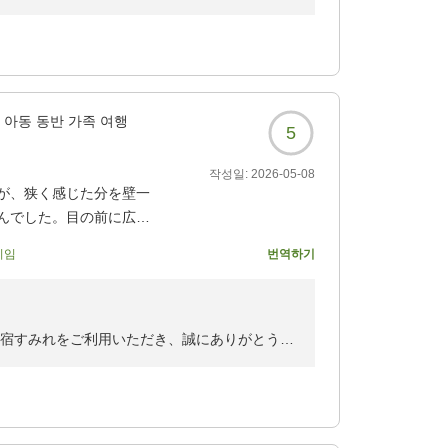
4958?
ただき、誠にありがとうございました。
との嬉しいお言葉を頂戴し、大変光栄です。料
ります。
아동 동반 가족 여행
5
めいただき、ありがとうございます。お二人に
작성일:
2026-05-08
掃や館内の手入れを大切にしておりますので、
が、狭く感じた分を壁一
んでした。目の前に広が
ごした時間全てが癒しの
寄せいただきありがとうございます。当館で
기임
번역하기
り付け1つ1つに感動しま
いただく創作懐石料理と、お二人だけの静かな
旅でした。
大切にお迎えしております。価格以上の価値を
れからも努めてまいります。
4958?
の宿すみれをご利用いただき、誠にありがとうご
だき、重ねて御礼申し上げます。
たな味わいを楽しみにお越しくださいませ。ま
ます。
り、時折聞こえる電車の音まで、ゆったりとし
もも嬉しい気持ちで拝読いたしました。