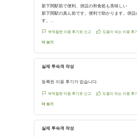
新下関駅前で便利、併設の和食処も美味しい
新下関駅の真ん前です。便利で助かります。併設
す。
クチコミの詳細はこちらから
부적절한 이용 후기로 신고
도움이 되는 이용 후
https://review.travel.rakuten.co.jp/hotel/voice/44
reviewId=33123478238329
더 보기
실제 투숙객 작성
등록된 이용 후기가 없습니다.
부적절한 이용 후기로 신고
도움이 되는 이용 후
더 보기
실제 투숙객 작성